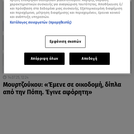
Χρήση επακριβών δεδομένων γεωεντοπισμού. Ακριβής σάρωση
χαρακτηριστικών συσκευής για αναγνώριση ταυτότητας. Αποθήκευση ή/
και πρόσβαση στα δεδομένα μιας συσκευής. Εξατομικευμένη διαφήμιση
και περιεχόμενο, μέτρηση διαφήμισης και περιεχομένου, έρευνα κοινού
και ανάπτυξη υπηρεσιών.
Κατάλογος συνεργατών (προμηθευτές)
Εμφάνιση σκοπών
Απόρριψη όλων
Αποδοχή
14.07.25, 12:24
Μουρτζούκου: «Έμενε σε οικοδομή, δίπλα
από την Πόπη. Έγινε αφόρητη»