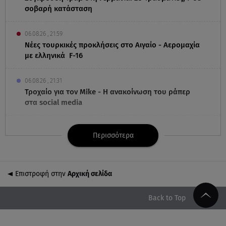
σοβαρή κατάσταση
06.08.26 , 21:59
Νέες τουρκικές προκλήσεις στο Αιγαίο - Αερομαχία
με ελληνικά F-16
06.08.26 , 21:31
Τροχαίο για τον Mike - Η ανακοίνωση του ράπερ
στα social media
06.08.26 , 21:22
Περισσότερα
Ισραήλ - Κύπρος - Κρήτη: Το μεγαλύτερο
υποθαλάσσιο καλώδιο στον κόσμο
Επιστροφή στην
Αρχική σελίδα
06.08.26 , 21:07
Motor Oil: Δωρεά πυροσβεστικών οχημάτων και
εξοπλισμού στον Άγιο Βασίλειο
Back to Top
06.08.26 , 20:49