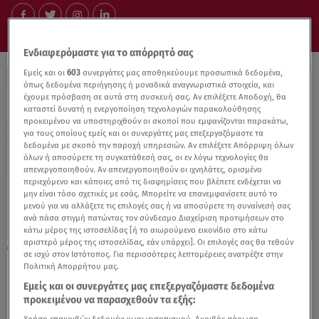
Ενδιαφερόμαστε για το απόρρητό σας
Εμείς και οι
603
συνεργάτες μας αποθηκεύουμε προσωπικά δεδομένα,
όπως δεδομένα περιήγησης ή μοναδικά αναγνωριστικά στοιχεία, και
έχουμε πρόσβαση σε αυτά στη συσκευή σας. Αν επιλέξετε Αποδοχή, θα
καταστεί δυνατή η ενεργοποίηση τεχνολογιών παρακολούθησης
προκειμένου να υποστηριχθούν οι σκοποί που εμφανίζονται παρακάτω,
για τους οποίους εμείς και οι συνεργάτες μας επεξεργαζόμαστε τα
δεδομένα με σκοπό την παροχή υπηρεσιών. Αν επιλέξετε Απόρριψη όλων
όλων ή αποσύρετε τη συγκατάθεσή σας, οι εν λόγω τεχνολογίες θα
απενεργοποιηθούν. Αν απενεργοποιηθούν οι ιχνηλάτες, ορισμένο
περιεχόμενο και κάποιες από τις διαφημίσεις που βλέπετε ενδέχεται να
μην είναι τόσο σχετικές με εσάς. Μπορείτε να επανεμφανίσετε αυτό το
μενού για να αλλάξετε τις επιλογές σας ή να αποσύρετε τη συναίνεσή σας
ανά πάσα στιγμή πατώντας τον σύνδεσμο Διαχείριση προτιμήσεων στο
κάτω μέρος της ιστοσελίδας [ή το αιωρούμενο εικονίδιο στο κάτω
αριστερό μέρος της ιστοσελίδας, εάν υπάρχει]. Οι επιλογές σας θα τεθούν
03.11.25, 11:43
σε ισχύ στον Ιστότοπος. Για περισσότερες λεπτομέρειες ανατρέξτε στην
Γιώργος Λάγιος: Το σχόλιο για την... κόντρα
Πολιτική Απορρήτου μας.
με τον Τάσο Ντούγκα
Εμείς και οι συνεργάτες μας επεξεργαζόμαστε δεδομένα
προκειμένου να παρασχεθούν τα εξής: