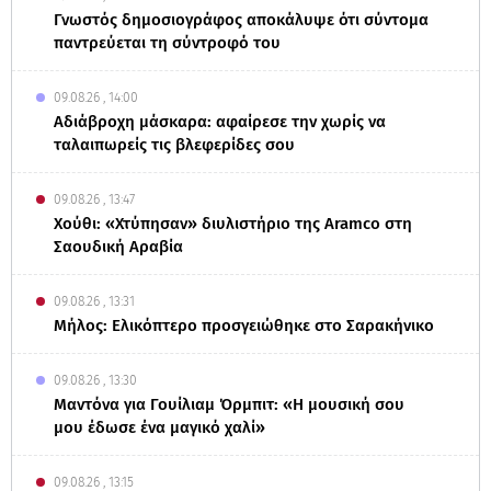
Γνωστός δημοσιογράφος αποκάλυψε ότι σύντομα
παντρεύεται τη σύντροφό του
09.08.26 , 14:00
Αδιάβροχη μάσκαρα: αφαίρεσε την χωρίς να
ταλαιπωρείς τις βλεφερίδες σου
09.08.26 , 13:47
Χούθι: «Χτύπησαν» διυλιστήριο της Aramco στη
Σαουδική Αραβία
09.08.26 , 13:31
Μήλος: Ελικόπτερο προσγειώθηκε στο Σαρακήνικο
09.08.26 , 13:30
Μαντόνα για Γουίλιαμ Όρμπιτ: «Η μουσική σου
μου έδωσε ένα μαγικό χαλί»
09.08.26 , 13:15