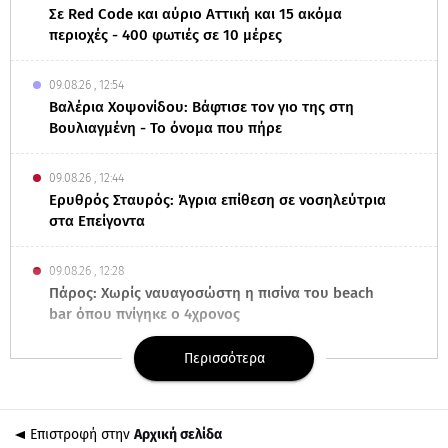
Σε Red Code και αύριο Αττική και 15 ακόμα
περιοχές - 400 φωτιές σε 10 μέρες
09.08.26 , 12:54
Βαλέρια Χοψονίδου: Βάφτισε τον γιο της στη
Βουλιαγμένη - Το όνομα που πήρε
09.08.26 , 12:44
Ερυθρός Σταυρός: Άγρια επίθεση σε νοσηλεύτρια
στα Επείγοντα
09.08.26 , 12:28
Πάρος: Χωρίς ναυαγοσώστη η πισίνα του beach
bar όπου πνίγηκε ο 4χρονος
Περισσότερα
09.08.26 , 12:20
Hyundai και Healthy Seas: Καθάρισαν 36 τόνους
θαλάσσια απορρίμματα
Επιστροφή στην
Αρχική σελίδα