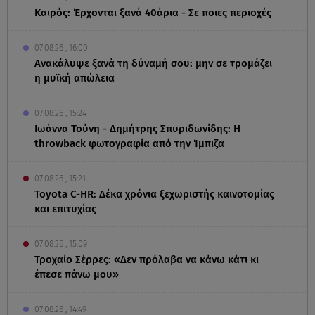
Καιρός: Έρχονται ξανά 40άρια - Σε ποιες περιοχές
07.08.26 , 16:00
Ανακάλυψε ξανά τη δύναμή σου: μην σε τρομάζει
η μυϊκή απώλεια
07.08.26 , 15:24
Ιωάννα Τούνη - Δημήτρης Σπυριδωνίδης: Η
throwback φωτογραφία από την Ίμπιζα
07.08.26 , 15:21
Toyota C-HR: Δέκα χρόνια ξεχωριστής καινοτομίας
και επιτυχίας
07.08.26 , 15:09
Τροχαίο Σέρρες: «Δεν πρόλαβα να κάνω κάτι κι
έπεσε πάνω μου»
07.08.26 , 14:49