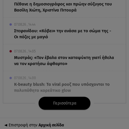
Πέθανε η δημοσιογράφος και πρώην σύζυγος του
Βασίλη Χιώτη, Χριστίνα Πιτουρά
07.08.26 , 14:44
Στεφανίδου: «Κόβει» την ανάσα με το σώμα της -
Οι πόζες με μαγιό
07.08.26 , 14:05
Μυστράς: «Τον έβαλα στον καταψύκτη γιατί ήθελα
να τον κρατήσω άφθαρτο»
07.08.26 , 14:00
K-beauty blush: Τα viral ρουζ που υπόσχονται το
πολυπόθητο κορεάτικο glow
Περισσότερα
07.08.26 , 13:42
Παραλίες: Πάνω από 1.500 έλεγχοι - Στη μάχη
drones και νέες τεχνολογίες
Επιστροφή στην
Αρχική σελίδα