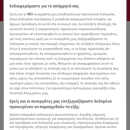
Ενδιαφερόμαστε για το απόρρητό σας
Εμείς και οι
603
συνεργάτες μας αποθηκεύουμε προσωπικά δεδομένα,
όπως δεδομένα περιήγησης ή μοναδικά αναγνωριστικά στοιχεία, και
έχουμε πρόσβαση σε αυτά στη συσκευή σας. Αν επιλέξετε Αποδοχή, θα
καταστεί δυνατή η ενεργοποίηση τεχνολογιών παρακολούθησης
προκειμένου να υποστηριχθούν οι σκοποί που εμφανίζονται παρακάτω,
για τους οποίους εμείς και οι συνεργάτες μας επεξεργαζόμαστε τα
δεδομένα με σκοπό την παροχή υπηρεσιών. Αν επιλέξετε Απόρριψη όλων
όλων ή αποσύρετε τη συγκατάθεσή σας, οι εν λόγω τεχνολογίες θα
απενεργοποιηθούν. Αν απενεργοποιηθούν οι ιχνηλάτες, ορισμένο
περιεχόμενο και κάποιες από τις διαφημίσεις που βλέπετε ενδέχεται να
μην είναι τόσο σχετικές με εσάς. Μπορείτε να επανεμφανίσετε αυτό το
μενού για να αλλάξετε τις επιλογές σας ή να αποσύρετε τη συναίνεσή σας
ανά πάσα στιγμή πατώντας τον σύνδεσμο Διαχείριση προτιμήσεων στο
κάτω μέρος της ιστοσελίδας [ή το αιωρούμενο εικονίδιο στο κάτω
αριστερό μέρος της ιστοσελίδας, εάν υπάρχει]. Οι επιλογές σας θα τεθούν
σε ισχύ στον Ιστότοπος. Για περισσότερες λεπτομέρειες ανατρέξτε στην
Πολιτική Απορρήτου μας.
Εμείς και οι συνεργάτες μας επεξεργαζόμαστε δεδομένα
01.09.23, 13:23
προκειμένου να παρασχεθούν τα εξής:
Συνταγές για μαρμελάδα και γλυκό του
κουταλιού ροδάκινο
Χρήση επακριβών δεδομένων γεωεντοπισμού. Ακριβής σάρωση
χαρακτηριστικών συσκευής για αναγνώριση ταυτότητας. Αποθήκευση ή/
και πρόσβαση στα δεδομένα μιας συσκευής. Εξατομικευμένη διαφήμιση
και περιεχόμενο, μέτρηση διαφήμισης και περιεχομένου, έρευνα κοινού