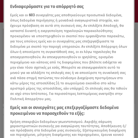
Ενδιαφερόμαστε για το απόρρητό σας
Εμείς και οι
603
συνεργάτες μας αποθηκεύουμε προσωπικά δεδομένα,
όπως δεδομένα περιήγησης ή μοναδικά αναγνωριστικά στοιχεία, και
έχουμε πρόσβαση σε αυτά στη συσκευή σας. Αν επιλέξετε Αποδοχή, θα
καταστεί δυνατή η ενεργοποίηση τεχνολογιών παρακολούθησης
προκειμένου να υποστηριχθούν οι σκοποί που εμφανίζονται παρακάτω,
για τους οποίους εμείς και οι συνεργάτες μας επεξεργαζόμαστε τα
δεδομένα με σκοπό την παροχή υπηρεσιών. Αν επιλέξετε Απόρριψη όλων
όλων ή αποσύρετε τη συγκατάθεσή σας, οι εν λόγω τεχνολογίες θα
απενεργοποιηθούν. Αν απενεργοποιηθούν οι ιχνηλάτες, ορισμένο
περιεχόμενο και κάποιες από τις διαφημίσεις που βλέπετε ενδέχεται να
μην είναι τόσο σχετικές με εσάς. Μπορείτε να επανεμφανίσετε αυτό το
μενού για να αλλάξετε τις επιλογές σας ή να αποσύρετε τη συναίνεσή σας
ανά πάσα στιγμή πατώντας τον σύνδεσμο Διαχείριση προτιμήσεων στο
κάτω μέρος της ιστοσελίδας [ή το αιωρούμενο εικονίδιο στο κάτω
αριστερό μέρος της ιστοσελίδας, εάν υπάρχει]. Οι επιλογές σας θα τεθούν
σε ισχύ στον Ιστότοπος. Για περισσότερες λεπτομέρειες ανατρέξτε στην
Πολιτική Απορρήτου μας.
Εμείς και οι συνεργάτες μας επεξεργαζόμαστε δεδομένα
01.05.25, 09:09
προκειμένου να παρασχεθούν τα εξής:
Citroen: Και όμως ηλεκτροδότησε τον
Πύργο του Άιφελ
Χρήση επακριβών δεδομένων γεωεντοπισμού. Ακριβής σάρωση
χαρακτηριστικών συσκευής για αναγνώριση ταυτότητας. Αποθήκευση ή/
και πρόσβαση στα δεδομένα μιας συσκευής. Εξατομικευμένη διαφήμιση
και περιεχόμενο, μέτρηση διαφήμισης και περιεχομένου, έρευνα κοινού