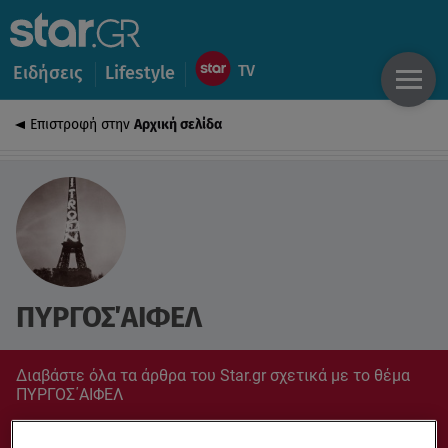
Ειδήσεις
Lifestyle
Επιστροφή στην
Αρχική σελίδα
ΠΥΡΓΟΣ΄ΑΙΦΕΛ
Διαβάστε όλα τα άρθρα του Star.gr σχετικά με το θέμα
ΠΥΡΓΟΣ΄ΑΙΦΕΛ
Συντονίσου στο star.gr για ό,τι σε αφορά.