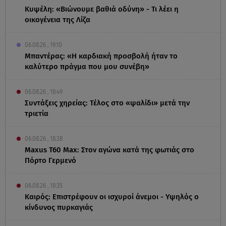
Κυψέλη: «Βιώνουμε βαθιά οδύνη» - Τι λέει η
οικογένεια της Λίζα
06.08.26 , 19:10
Μπαντέρας: «Η καρδιακή προσβολή ήταν το
καλύτερο πράγμα που μου συνέβη»
06.08.26 , 18:49
Συντάξεις χηρείας: Τέλος στο «ψαλίδι» μετά την
τριετία
06.08.26 , 18:38
Maxus T60 Max: Στον αγώνα κατά της φωτιάς στο
Πόρτο Γερμενό
06.08.26 , 18:35
Καιρός: Επιστρέφουν οι ισχυροί άνεμοι - Υψηλός ο
κίνδυνος πυρκαγιάς