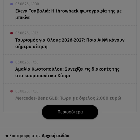
06.08.26 , 18:30
Ελενα Τσαβαλιά: Η throwback φωτογραφία της με
μπικίνι!
06.08.26 , 18:12
Τουρισμός για Όλους 2026-2027: Ποια ΑΦΜ κάνουν
σήμερα αίτηση
06.08.26 , 17:53
Αμαλία Κωστοπούλου: Συνεχίζει τις διακοπές της
στο κοσμοπολίτικο Κάπρι
06.08.26 , 17:53
Mercedes-Benz GLB: Τώρα με όφελος 2.000 ευρώ
Περισσότερα
06.08.26 , 17:43
Συμφωνία Ιράν – Ομάν για τα Στενά του Ορμούζ
Επιστροφή στην
Αρχική σελίδα
06.08.26 , 17:12