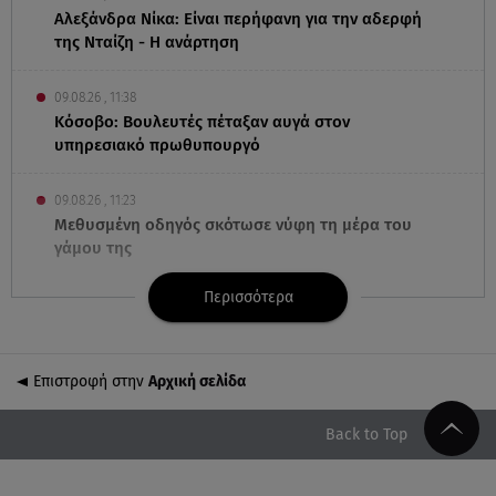
Αλεξάνδρα Νίκα: Είναι περήφανη για την αδερφή
της Νταίζη - Η ανάρτηση
09.08.26 , 11:38
Κόσοβο: Βουλευτές πέταξαν αυγά στον
υπηρεσιακό πρωθυπουργό
09.08.26 , 11:23
Μεθυσμένη οδηγός σκότωσε νύφη τη μέρα του
γάμου της
Περισσότερα
09.08.26 , 11:12
Αλέξανδρος Τσουβέλας για Εύα Καρύδη: «Θα το
έκανα 500 φορές»
Επιστροφή στην
Αρχική σελίδα
09.08.26 , 10:46
Μπαμπάς για δεύτερη φορά ο Γιάννης
Back to Top
Κωνσταντέλιας