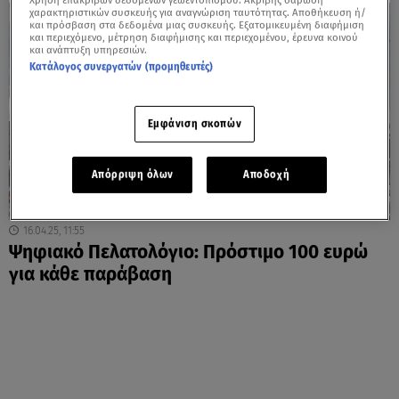
Χρήση επακριβών δεδομένων γεωεντοπισμού. Ακριβής σάρωση
χαρακτηριστικών συσκευής για αναγνώριση ταυτότητας. Αποθήκευση ή/
και πρόσβαση στα δεδομένα μιας συσκευής. Εξατομικευμένη διαφήμιση
και περιεχόμενο, μέτρηση διαφήμισης και περιεχομένου, έρευνα κοινού
και ανάπτυξη υπηρεσιών.
Κατάλογος συνεργατών (προμηθευτές)
Εμφάνιση σκοπών
Απόρριψη όλων
Αποδοχή
16.04.25, 11:55
Ψηφιακό Πελατολόγιο: Πρόστιμο 100 ευρώ
για κάθε παράβαση