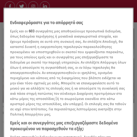
Ενδιαφερόμαστε για το απόρρητό σας
Εμείς και οι
603
συνεργάτες μας αποθηκεύουμε προσωπικά δεδομένα,
όπως δεδομένα περιήγησης ή μοναδικά αναγνωριστικά στοιχεία, και
έχουμε πρόσβαση σε αυτά στη συσκευή σας. Αν επιλέξετε Αποδοχή, θα
καταστεί δυνατή η ενεργοποίηση τεχνολογιών παρακολούθησης
προκειμένου να υποστηριχθούν οι σκοποί που εμφανίζονται παρακάτω,
για τους οποίους εμείς και οι συνεργάτες μας επεξεργαζόμαστε τα
δεδομένα με σκοπό την παροχή υπηρεσιών. Αν επιλέξετε Απόρριψη όλων
όλων ή αποσύρετε τη συγκατάθεσή σας, οι εν λόγω τεχνολογίες θα
απενεργοποιηθούν. Αν απενεργοποιηθούν οι ιχνηλάτες, ορισμένο
περιεχόμενο και κάποιες από τις διαφημίσεις που βλέπετε ενδέχεται να
μην είναι τόσο σχετικές με εσάς. Μπορείτε να επανεμφανίσετε αυτό το
μενού για να αλλάξετε τις επιλογές σας ή να αποσύρετε τη συναίνεσή σας
ανά πάσα στιγμή πατώντας τον σύνδεσμο Διαχείριση προτιμήσεων στο
κάτω μέρος της ιστοσελίδας [ή το αιωρούμενο εικονίδιο στο κάτω
αριστερό μέρος της ιστοσελίδας, εάν υπάρχει]. Οι επιλογές σας θα τεθούν
19.07.25, 08:11
σε ισχύ στον Ιστότοπος. Για περισσότερες λεπτομέρειες ανατρέξτε στην
Ψηφιακό πελατολόγιο και στα συνεργεία
Πολιτική Απορρήτου μας.
αυτοκινήτων - Τι αλλάζει
Εμείς και οι συνεργάτες μας επεξεργαζόμαστε δεδομένα
προκειμένου να παρασχεθούν τα εξής: