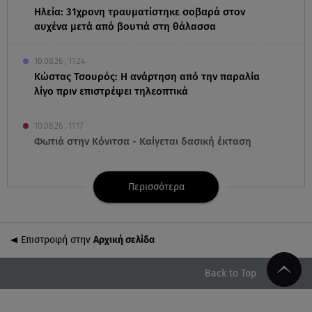
Ηλεία: 31χρονη τραυματίστηκε σοβαρά στον
αυχένα μετά από βουτιά στη θάλασσα
10.08.26 , 11:24
Κώστας Τσουρός: Η ανάρτηση από την παραλία
λίγο πριν επιστρέψει τηλεοπτικά
10.08.26 , 11:17
Φωτιά στην Κόνιτσα - Καίγεται δασική έκταση
10.08.26 , 10:53
Περισσότερα
Ελένη Χατζίδου: Φωτογραφίες από το υπέροχο
καλοκαίρι με την οικογένειά της
Επιστροφή στην
Αρχική σελίδα
10.08.26 , 10:47
Ο «Γίγαντας» του Mark Rosenblatt στο Θέατρο της
Οδού Κυκλάδων
Back to Top
10.08.26 , 10:42