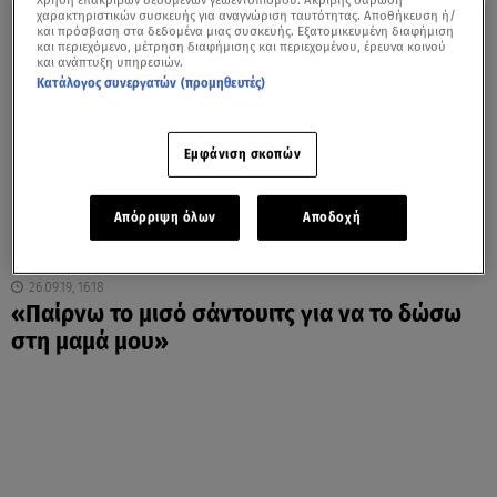
Χρήση επακριβών δεδομένων γεωεντοπισμού. Ακριβής σάρωση
χαρακτηριστικών συσκευής για αναγνώριση ταυτότητας. Αποθήκευση ή/
και πρόσβαση στα δεδομένα μιας συσκευής. Εξατομικευμένη διαφήμιση
και περιεχόμενο, μέτρηση διαφήμισης και περιεχομένου, έρευνα κοινού
και ανάπτυξη υπηρεσιών.
Κατάλογος συνεργατών (προμηθευτές)
Εμφάνιση σκοπών
Απόρριψη όλων
Αποδοχή
26.09.19, 16:18
«Παίρνω το μισό σάντουιτς για να το δώσω
στη μαμά μου»