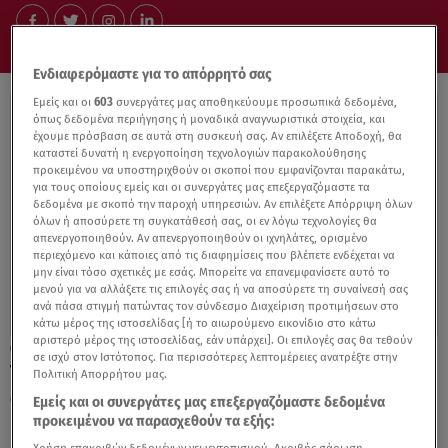
Ενδιαφερόμαστε για το απόρρητό σας
Εμείς και οι
603
συνεργάτες μας αποθηκεύουμε προσωπικά δεδομένα,
όπως δεδομένα περιήγησης ή μοναδικά αναγνωριστικά στοιχεία, και
έχουμε πρόσβαση σε αυτά στη συσκευή σας. Αν επιλέξετε Αποδοχή, θα
καταστεί δυνατή η ενεργοποίηση τεχνολογιών παρακολούθησης
προκειμένου να υποστηριχθούν οι σκοποί που εμφανίζονται παρακάτω,
για τους οποίους εμείς και οι συνεργάτες μας επεξεργαζόμαστε τα
δεδομένα με σκοπό την παροχή υπηρεσιών. Αν επιλέξετε Απόρριψη όλων
όλων ή αποσύρετε τη συγκατάθεσή σας, οι εν λόγω τεχνολογίες θα
απενεργοποιηθούν. Αν απενεργοποιηθούν οι ιχνηλάτες, ορισμένο
περιεχόμενο και κάποιες από τις διαφημίσεις που βλέπετε ενδέχεται να
μην είναι τόσο σχετικές με εσάς. Μπορείτε να επανεμφανίσετε αυτό το
μενού για να αλλάξετε τις επιλογές σας ή να αποσύρετε τη συναίνεσή σας
ανά πάσα στιγμή πατώντας τον σύνδεσμο Διαχείριση προτιμήσεων στο
κάτω μέρος της ιστοσελίδας [ή το αιωρούμενο εικονίδιο στο κάτω
αριστερό μέρος της ιστοσελίδας, εάν υπάρχει]. Οι επιλογές σας θα τεθούν
18.10.22, 13:25
σε ισχύ στον Ιστότοπος. Για περισσότερες λεπτομέρειες ανατρέξτε στην
Τα μικρότερα παιδιά επιλέγουν την υγιεινή
Πολιτική Απορρήτου μας.
διατροφή
Εμείς και οι συνεργάτες μας επεξεργαζόμαστε δεδομένα
προκειμένου να παρασχεθούν τα εξής: