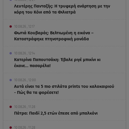
Λευτέρης Πανταζής: Η τρυφερή ανάρτηση με την
κόρη του Κόνι από τα Φιλιατρά
10.08.26 , 12:17
Φωτιά Κουβαράς: Βελτιωμένη η εικόνα –
Καταστράφηκε πτηνοτροφική μονάδα
10.08.26 , 12:14
Κατερίνα Παπουτσάκη: Έβαλε ριγέ μπικίνι κι
έκανε... πασαρέλα!
10.08.26 , 12:00
Αυτά είναι τα 5 πιο στιλάτα prints του καλοκαιριού
- Πώς θα τα φορέσετε!
10.08.26 , 11:28
Πάτρα: Παιδί 2,5 ετών έπεσε από μπαλκόνι
10.08.26 , 11:28