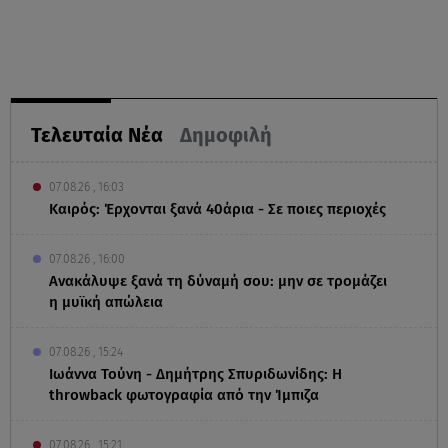
Τελευταία Νέα
Δημοφιλή
07.08.26 , 16:03
Καιρός: Έρχονται ξανά 40άρια - Σε ποιες περιοχές
07.08.26 , 16:00
Ανακάλυψε ξανά τη δύναμή σου: μην σε τρομάζει
η μυϊκή απώλεια
07.08.26 , 15:24
Ιωάννα Τούνη - Δημήτρης Σπυριδωνίδης: Η
throwback φωτογραφία από την Ίμπιζα
07.08.26 , 15:21