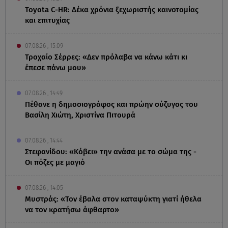
Toyota C-HR: Δέκα χρόνια ξεχωριστής καινοτομίας
και επιτυχίας
07.08.26 , 15:09
Τροχαίο Σέρρες: «Δεν πρόλαβα να κάνω κάτι κι
έπεσε πάνω μου»
07.08.26 , 14:49
Πέθανε η δημοσιογράφος και πρώην σύζυγος του
Βασίλη Χιώτη, Χριστίνα Πιτουρά
07.08.26 , 14:44
Στεφανίδου: «Κόβει» την ανάσα με το σώμα της -
Οι πόζες με μαγιό
07.08.26 , 14:05
Μυστράς: «Τον έβαλα στον καταψύκτη γιατί ήθελα
να τον κρατήσω άφθαρτο»