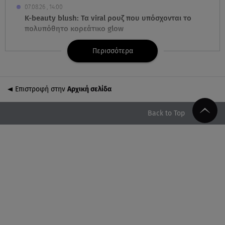
07.08.26 , 14:00
K-beauty blush: Τα viral ρουζ που υπόσχονται το
πολυπόθητο κορεάτικο glow
Περισσότερα
07.08.26 , 13:42
Παραλίες: Πάνω από 1.500 έλεγχοι - Στη μάχη
drones και νέες τεχνολογίες
Επιστροφή στην
Αρχική σελίδα
07.08.26 , 13:33
Καινούργιου:Πένθος για συνεργάτιδά της «Θα μου
Back to Top
λείπεις πάντα και για πάντα»
07.08.26 , 13:16
Γιάννης Στάνκογλου: Δείτε τον έφηβο με μακριά
μαλλιά
07.08.26 , 13:04
Συνελήφθη 31χρονος για τις δολοφονίες του
«Ζαμπόν» και του Σκαφτούρου