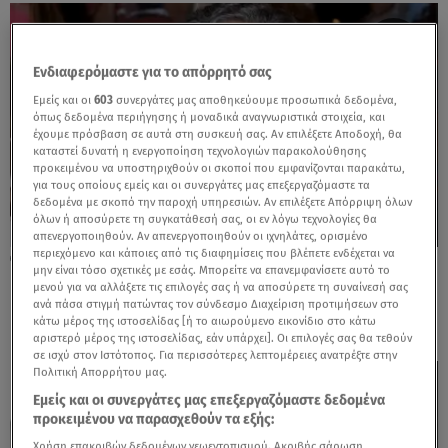
Ενδιαφερόμαστε για το απόρρητό σας
Εμείς και οι
603
συνεργάτες μας αποθηκεύουμε προσωπικά δεδομένα,
όπως δεδομένα περιήγησης ή μοναδικά αναγνωριστικά στοιχεία, και
έχουμε πρόσβαση σε αυτά στη συσκευή σας. Αν επιλέξετε Αποδοχή, θα
καταστεί δυνατή η ενεργοποίηση τεχνολογιών παρακολούθησης
προκειμένου να υποστηριχθούν οι σκοποί που εμφανίζονται παρακάτω,
για τους οποίους εμείς και οι συνεργάτες μας επεξεργαζόμαστε τα
δεδομένα με σκοπό την παροχή υπηρεσιών. Αν επιλέξετε Απόρριψη όλων
όλων ή αποσύρετε τη συγκατάθεσή σας, οι εν λόγω τεχνολογίες θα
απενεργοποιηθούν. Αν απενεργοποιηθούν οι ιχνηλάτες, ορισμένο
περιεχόμενο και κάποιες από τις διαφημίσεις που βλέπετε ενδέχεται να
19.05.25, 18:35
μην είναι τόσο σχετικές με εσάς. Μπορείτε να επανεμφανίσετε αυτό το
Νίκος Γαλανός: Πέθανε ο αγαπημένος
μενού για να αλλάξετε τις επιλογές σας ή να αποσύρετε τη συναίνεσή σας
ηθοποιός σε ηλικία 79 ετών
ανά πάσα στιγμή πατώντας τον σύνδεσμο Διαχείριση προτιμήσεων στο
κάτω μέρος της ιστοσελίδας [ή το αιωρούμενο εικονίδιο στο κάτω
αριστερό μέρος της ιστοσελίδας, εάν υπάρχει]. Οι επιλογές σας θα τεθούν
σε ισχύ στον Ιστότοπος. Για περισσότερες λεπτομέρειες ανατρέξτε στην
Πολιτική Απορρήτου μας.
Εμείς και οι συνεργάτες μας επεξεργαζόμαστε δεδομένα
προκειμένου να παρασχεθούν τα εξής:
Χρήση επακριβών δεδομένων γεωεντοπισμού. Ακριβής σάρωση