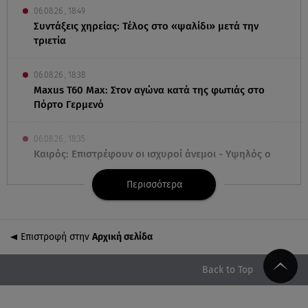
06.08.26 , 18:49
Συντάξεις χηρείας: Τέλος στο «ψαλίδι» μετά την
τριετία
06.08.26 , 18:38
Maxus T60 Max: Στον αγώνα κατά της φωτιάς στο
Πόρτο Γερμενό
06.08.26 , 18:35
Καιρός: Επιστρέφουν οι ισχυροί άνεμοι - Υψηλός ο
κίνδυνος πυρκαγιάς
Περισσότερα
06.08.26 , 18:30
Ελενα Τσαβαλιά: Η throwback φωτογραφία της με
μπικίνι!
Επιστροφή στην
Αρχική σελίδα
06.08.26 , 18:12
Back to Top
Τουρισμός για Όλους 2026-2027: Ποια ΑΦΜ κάνουν
σήμερα αίτηση