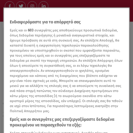
Ενδιαφερόμαστε για το απόρρητό σας
Εμείς και οι
603
συνεργάτες μας αποθηκεύουμε προσωπικά δεδομένα,
όπως δεδομένα περιήγησης ή μοναδικά αναγνωριστικά στοιχεία, και
έχουμε πρόσβαση σε αυτά στη συσκευή σας. Αν επιλέξετε Αποδοχή, θα
καταστεί δυνατή η ενεργοποίηση τεχνολογιών παρακολούθησης
προκειμένου να υποστηριχθούν οι σκοποί που εμφανίζονται παρακάτω,
για τους οποίους εμείς και οι συνεργάτες μας επεξεργαζόμαστε τα
δεδομένα με σκοπό την παροχή υπηρεσιών. Αν επιλέξετε Απόρριψη όλων
όλων ή αποσύρετε τη συγκατάθεσή σας, οι εν λόγω τεχνολογίες θα
απενεργοποιηθούν. Αν απενεργοποιηθούν οι ιχνηλάτες, ορισμένο
περιεχόμενο και κάποιες από τις διαφημίσεις που βλέπετε ενδέχεται να
μην είναι τόσο σχετικές με εσάς. Μπορείτε να επανεμφανίσετε αυτό το
μενού για να αλλάξετε τις επιλογές σας ή να αποσύρετε τη συναίνεσή σας
ανά πάσα στιγμή πατώντας τον σύνδεσμο Διαχείριση προτιμήσεων στο
κάτω μέρος της ιστοσελίδας [ή το αιωρούμενο εικονίδιο στο κάτω
αριστερό μέρος της ιστοσελίδας, εάν υπάρχει]. Οι επιλογές σας θα τεθούν
22.11.21, 17:00
σε ισχύ στον Ιστότοπος. Για περισσότερες λεπτομέρειες ανατρέξτε στην
Miss Universe Greece: Με τις ευχές του
Πολιτική Απορρήτου μας.
Υφυπουργού Ναυτιλίας στον διαγωνισμό
Εμείς και οι συνεργάτες μας επεξεργαζόμαστε δεδομένα
προκειμένου να παρασχεθούν τα εξής: