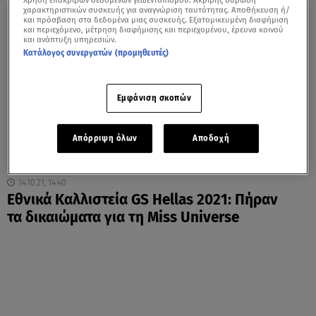
Χρήση επακριβών δεδομένων γεωεντοπισμού. Ακριβής σάρωση
χαρακτηριστικών συσκευής για αναγνώριση ταυτότητας. Αποθήκευση ή/
και πρόσβαση στα δεδομένα μιας συσκευής. Εξατομικευμένη διαφήμιση
και περιεχόμενο, μέτρηση διαφήμισης και περιεχομένου, έρευνα κοινού
και ανάπτυξη υπηρεσιών.
Κατάλογος συνεργατών (προμηθευτές)
Εμφάνιση σκοπών
Απόρριψη όλων
Αποδοχή
14.10.21, 14:40
Εθνικά Καλλιστεία GS Hellas 2021: Πήραν
τα δικαιώματα για τη Miss Universe