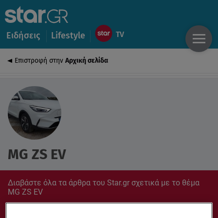
Ειδήσεις
Lifestyle
Επιστροφή στην
Αρχική σελίδα
MG ZS EV
Διαβάστε όλα τα άρθρα του Star.gr σχετικά με το θέμα
MG ZS EV
Συντονίσου στο star.gr για ό,τι σε αφορά.