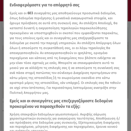
Ενδιαφερόμαστε για το απόρρητό σας
Εμείς και οι
603
συνεργάτες μας αποθηκεύουμε προσωπικά δεδομένα,
όπως δεδομένα περιήγησης ή μοναδικά αναγνωριστικά στοιχεία, και
έχουμε πρόσβαση σε αυτά στη συσκευή σας. Αν επιλέξετε Αποδοχή, θα
καταστεί δυνατή η ενεργοποίηση τεχνολογιών παρακολούθησης
προκειμένου να υποστηριχθούν οι σκοποί που εμφανίζονται παρακάτω,
για τους οποίους εμείς και οι συνεργάτες μας επεξεργαζόμαστε τα
δεδομένα με σκοπό την παροχή υπηρεσιών. Αν επιλέξετε Απόρριψη όλων
όλων ή αποσύρετε τη συγκατάθεσή σας, οι εν λόγω τεχνολογίες θα
απενεργοποιηθούν. Αν απενεργοποιηθούν οι ιχνηλάτες, ορισμένο
περιεχόμενο και κάποιες από τις διαφημίσεις που βλέπετε ενδέχεται να
μην είναι τόσο σχετικές με εσάς. Μπορείτε να επανεμφανίσετε αυτό το
μενού για να αλλάξετε τις επιλογές σας ή να αποσύρετε τη συναίνεσή σας
ανά πάσα στιγμή πατώντας τον σύνδεσμο Διαχείριση προτιμήσεων στο
κάτω μέρος της ιστοσελίδας [ή το αιωρούμενο εικονίδιο στο κάτω
αριστερό μέρος της ιστοσελίδας, εάν υπάρχει]. Οι επιλογές σας θα τεθούν
σε ισχύ στον Ιστότοπος. Για περισσότερες λεπτομέρειες ανατρέξτε στην
Πολιτική Απορρήτου μας.
Εμείς και οι συνεργάτες μας επεξεργαζόμαστε δεδομένα
25.02.24, 09:00
προκειμένου να παρασχεθούν τα εξής:
Δοκιμάζουμε το νέο ηλεκτρικό MG ZS EV
Χρήση επακριβών δεδομένων γεωεντοπισμού. Ακριβής σάρωση
χαρακτηριστικών συσκευής για αναγνώριση ταυτότητας. Αποθήκευση ή/
και πρόσβαση στα δεδομένα μιας συσκευής. Εξατομικευμένη διαφήμιση
και περιεχόμενο, μέτρηση διαφήμισης και περιεχομένου, έρευνα κοινού
και ανάπτυξη υπηρεσιών.