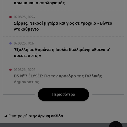
άρωμα και ο απολογισμός
07.08.26 , 10:24
Σέρρες: Νεκροί μητέρα και γιος σε τροχαίο - Βίντεο
ντοκούμεντο
07.08.26 , 10:17
Έξαλλη με θαμώνα η Ιουλία Καλλιμάνη: «Εσένα σ’
αρέσει αυτό;»
07.08.26 , 10:05
DS N°7 ÉLYSÉE: Για τον πρόεδρο της Γαλλικής
Δημοκρατίας
Περισσότερα
07.08.26 , 10:00
Νηστεία Δεκαπενταύγουστου: φτιάξτε παστίτσιο με
κιμά μανιταριών
Επιστροφή στην
Αρχική σελίδα
07.08.26 , 09:47