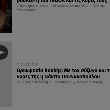
βουλευτή του ΠΑΣΟΚ και τις κόρες τους
«Δεν είμαστε αυστηροί αλλά όταν πει κάτι η Νάντια,
"τελείωσε"»
03.07.23, 12:00
Ορκωμοσία Βουλής: Με τον σύζυγο και τ
κόρες της η Νάντια Γιαννακοπούλου
Οι ευχές του Μάξιμου Μουμούρη για τη νέα Βουλή