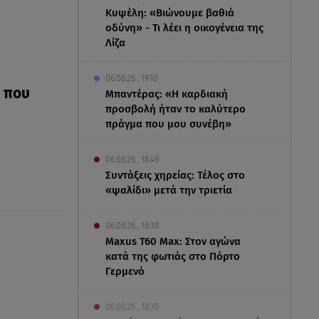
Κυψέλη: «Βιώνουμε βαθιά
οδύνη» - Τι λέει η οικογένεια της
Λίζα
06.08.26 , 19:10
 που
Μπαντέρας: «Η καρδιακή
προσβολή ήταν το καλύτερο
πράγμα που μου συνέβη»
06.08.26 , 18:49
Συντάξεις χηρείας: Τέλος στο
«ψαλίδι» μετά την τριετία
06.08.26 , 18:38
Maxus T60 Max: Στον αγώνα
κατά της φωτιάς στο Πόρτο
Γερμενό
06.08.26 , 18:35