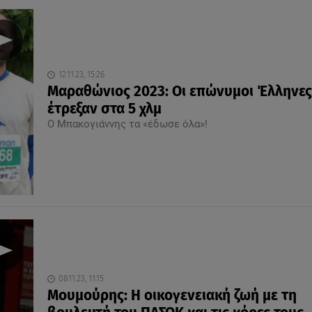
12.11.23, 15:26
Μαραθώνιος 2023: Οι επώνυμοι Έλληνες
έτρεξαν στα 5 χλμ
Ο Μπακογιάννης τα «έδωσε όλα»!
08.11.23, 11:15
Μουμούρης: Η οικογενειακή ζωή με τη