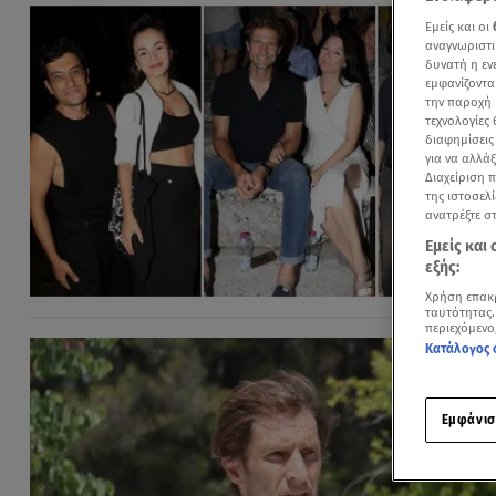
Εμείς και οι
αναγνωριστι
δυνατή η ε
εμφανίζοντα
την παροχή 
τεχνολογίες
διαφημίσεις
για να αλλά
Διαχείριση 
της ιστοσελί
ανατρέξτε σ
Εμείς και
εξής:
Χρήση επακ
ταυτότητας.
περιεχόμενο
Κατάλογος 
Εμφάνισ