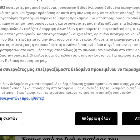
603
συνεργάτες μας αποθηκεύουμε προσωπικά δεδομένα, όπως δεδομένα περιήγησης
κά στοιχεία, και έχουμε πρόσβαση σε αυτά στη συσκευή σας. Αν επιλέξετε Αποδοχή, θ
νεργοποίηση τεχνολογιών παρακολούθησης προκειμένου να υποστηριχθούν οι σκοποί
ι παρακάτω, για τους οποίους εμείς και οι συνεργάτες μας επεξεργαζόμαστε τα δεδομέ
υπηρεσιών. Αν επιλέξετε Απόρριψη όλων όλων ή αποσύρετε τη συγκατάθεσή σας, οι ε
23.07.25, 12:35
 θα απενεργοποιηθούν. Αν απενεργοποιηθούν οι ιχνηλάτες, ορισμένο περιεχόμενο και κά
Eρωτευμένα ζευγάρια σε συναυλία στην
 που βλέπετε ενδέχεται να μην είναι τόσο σχετικές με εσάς. Μπορείτε να επανεμφανίσετ
Επίδαυρο
ξετε τις επιλογές σας ή να αποσύρετε τη συναίνεσή σας ανά πάσα στιγμή πατώντας τον
προτιμήσεων στο κάτω μέρος της ιστοσελίδας [ή το αιωρούμενο εικονίδιο στο κάτω α
Ο Θεόδωρος Κουρεντζής διηύθυνε τη Utopia
δας, εάν υπάρχει]. Οι επιλογές σας θα τεθούν σε ισχύ στον Ιστότοπος. Για περισσότερε
την Πολιτική Απορρήτου μας.
 οι συνεργάτες μας επεξεργαζόμαστε δεδομένα προκειμένου να παρασχ
ριβών δεδομένων γεωεντοπισμού. Ακριβής σάρωση χαρακτηριστικών συσκευής για αν
 Αποθήκευση ή/και πρόσβαση στα δεδομένα μιας συσκευής. Εξατομικευμένη διαφήμι
, μέτρηση διαφήμισης και περιεχομένου, έρευνα κοινού και ανάπτυξη υπηρεσιών.
συνεργατών (προμηθευτές)
η σκοπών
Απόρριψη όλων
Απ
09.06.25, 14:09
Δύσκολες ώρες για τον Μάξιμο Μουμούρ