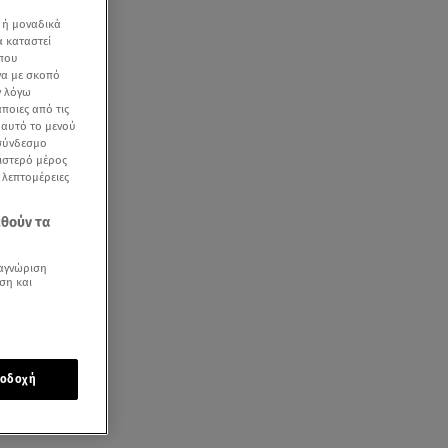
 ή μοναδικά
α καταστεί
 που
να με σκοπό
ν λόγω
ποιες από τις
ε αυτό το μενού
 σύνδεσμο
ριστερό μέρος
ς λεπτομέρειες
εθούν τα
αγνώριση
ση και
οδοχή
η: