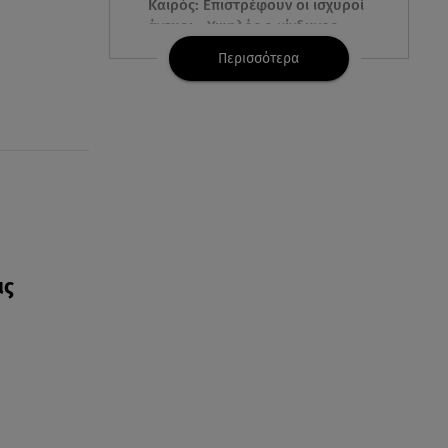
Καιρός: Επιστρέφουν οι ισχυροί
άνεμοι - Υψηλός ο κίνδυνος
πυρκαγιάς
Περισσότερα
06.08.26 , 18:30
Ελενα Τσαβαλιά: Η throwback
φωτογραφία της με μπικίνι!
06.08.26 , 18:12
Τουρισμός για Όλους 2026-
2027: Ποια ΑΦΜ κάνουν σήμερα
αίτηση
ις
06.08.26 , 17:53
Αμαλία Κωστοπούλου: Συνεχίζει
τις διακοπές της στο
κοσμοπολίτικο Κάπρι
06.08.26 , 17:53
Mercedes-Benz GLB: Τώρα με