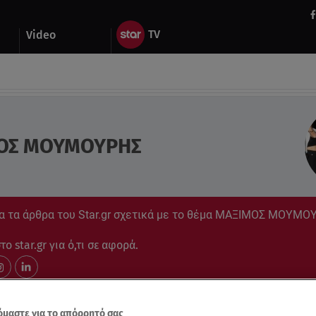
Video
ΟΣ ΜΟΥΜΟΥΡΗΣ
α τα άρθρα του Star.gr σχετικά με το θέμα ΜΑΞΙΜΟΣ ΜΟΥΜΟ
ο star.gr για ό,τι σε αφορά.
μαστε για το απόρρητό σας