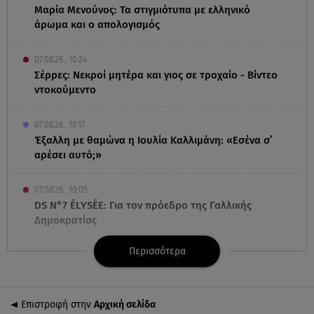
Μαρία Μενούνος: Τα στιγμιότυπα με ελληνικό
άρωμα και ο απολογισμός
07.08.26 , 10:24
Σέρρες: Νεκροί μητέρα και γιος σε τροχαίο - Βίντεο
ντοκούμεντο
07.08.26 , 10:17
Έξαλλη με θαμώνα η Ιουλία Καλλιμάνη: «Εσένα σ’
αρέσει αυτό;»
07.08.26 , 10:05
DS N°7 ÉLYSÉE: Για τον πρόεδρο της Γαλλικής
Δημοκρατίας
Περισσότερα
07.08.26 , 10:00
Νηστεία Δεκαπενταύγουστου: φτιάξτε παστίτσιο με
κιμά μανιταριών
Επιστροφή στην
Αρχική σελίδα