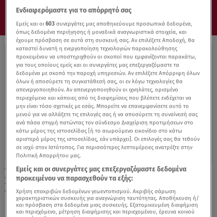
Ενδιαφερόμαστε για το απόρρητό σας
Εμείς και οι
603
συνεργάτες μας αποθηκεύουμε προσωπικά δεδομένα,
όπως δεδομένα περιήγησης ή μοναδικά αναγνωριστικά στοιχεία, και
έχουμε πρόσβαση σε αυτά στη συσκευή σας. Αν επιλέξετε Αποδοχή, θα
καταστεί δυνατή η ενεργοποίηση τεχνολογιών παρακολούθησης
προκειμένου να υποστηριχθούν οι σκοποί που εμφανίζονται παρακάτω,
για τους οποίους εμείς και οι συνεργάτες μας επεξεργαζόμαστε τα
δεδομένα με σκοπό την παροχή υπηρεσιών. Αν επιλέξετε Απόρριψη όλων
όλων ή αποσύρετε τη συγκατάθεσή σας, οι εν λόγω τεχνολογίες θα
απενεργοποιηθούν. Αν απενεργοποιηθούν οι ιχνηλάτες, ορισμένο
περιεχόμενο και κάποιες από τις διαφημίσεις που βλέπετε ενδέχεται να
μην είναι τόσο σχετικές με εσάς. Μπορείτε να επανεμφανίσετε αυτό το
μενού για να αλλάξετε τις επιλογές σας ή να αποσύρετε τη συναίνεσή σας
ανά πάσα στιγμή πατώντας τον σύνδεσμο Διαχείριση προτιμήσεων στο
κάτω μέρος της ιστοσελίδας [ή το αιωρούμενο εικονίδιο στο κάτω
αριστερό μέρος της ιστοσελίδας, εάν υπάρχει]. Οι επιλογές σας θα τεθούν
σε ισχύ στον Ιστότοπος. Για περισσότερες λεπτομέρειες ανατρέξτε στην
Πολιτική Απορρήτου μας.
Εμείς και οι συνεργάτες μας επεξεργαζόμαστε δεδομένα
17.12.22, 21:05
προκειμένου να παρασχεθούν τα εξής:
Συνατσάκη: Η εξομολόγηση για τη θλίψη
που νιώθει μετά τη γέννηση της κόρης
Χρήση επακριβών δεδομένων γεωεντοπισμού. Ακριβής σάρωση
χαρακτηριστικών συσκευής για αναγνώριση ταυτότητας. Αποθήκευση ή/
και πρόσβαση στα δεδομένα μιας συσκευής. Εξατομικευμένη διαφήμιση
και περιεχόμενο, μέτρηση διαφήμισης και περιεχομένου, έρευνα κοινού