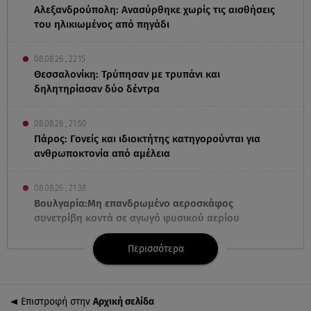
Αλεξανδρούπολη: Ανασύρθηκε χωρίς τις αισθήσεις
του ηλικιωμένος από πηγάδι
08.08.26 , 22:15
Θεσσαλονίκη: Τρύπησαν με τρυπάνι και
δηλητηρίασαν δύο δέντρα
08.08.26 , 21:50
Πάρος: Γονείς και ιδιοκτήτης κατηγορούνται για
ανθρωποκτονία από αμέλεια
08.08.26 , 21:38
Βουλγαρία:Μη επανδρωμένο αεροσκάφος
συνετρίβη κοντά σε αγωγό φυσικού αερίου
Περισσότερα
08.08.26 , 21:32
Φωτιά στην Αττικοβοιωτία: Ενέργεια ίση με έξι
ατομικές βόμβες
Επιστροφή στην
Αρχική σελίδα