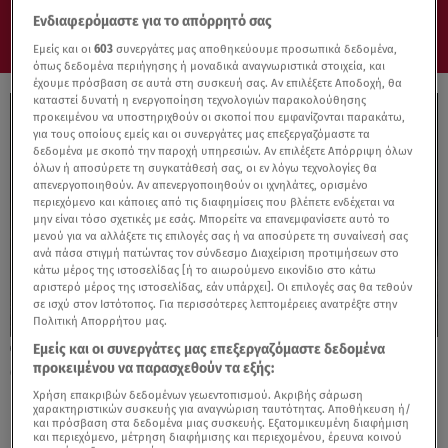
Ενδιαφερόμαστε για το απόρρητό σας
Εμείς και οι
603
συνεργάτες μας αποθηκεύουμε προσωπικά δεδομένα,
όπως δεδομένα περιήγησης ή μοναδικά αναγνωριστικά στοιχεία, και
έχουμε πρόσβαση σε αυτά στη συσκευή σας. Αν επιλέξετε Αποδοχή, θα
καταστεί δυνατή η ενεργοποίηση τεχνολογιών παρακολούθησης
προκειμένου να υποστηριχθούν οι σκοποί που εμφανίζονται παρακάτω,
για τους οποίους εμείς και οι συνεργάτες μας επεξεργαζόμαστε τα
δεδομένα με σκοπό την παροχή υπηρεσιών. Αν επιλέξετε Απόρριψη όλων
όλων ή αποσύρετε τη συγκατάθεσή σας, οι εν λόγω τεχνολογίες θα
απενεργοποιηθούν. Αν απενεργοποιηθούν οι ιχνηλάτες, ορισμένο
περιεχόμενο και κάποιες από τις διαφημίσεις που βλέπετε ενδέχεται να
μην είναι τόσο σχετικές με εσάς. Μπορείτε να επανεμφανίσετε αυτό το
μενού για να αλλάξετε τις επιλογές σας ή να αποσύρετε τη συναίνεσή σας
ανά πάσα στιγμή πατώντας τον σύνδεσμο Διαχείριση προτιμήσεων στο
κάτω μέρος της ιστοσελίδας [ή το αιωρούμενο εικονίδιο στο κάτω
αριστερό μέρος της ιστοσελίδας, εάν υπάρχει]. Οι επιλογές σας θα τεθούν
σε ισχύ στον Ιστότοπος. Για περισσότερες λεπτομέρειες ανατρέξτε στην
Πολιτική Απορρήτου μας.
Εμείς και οι συνεργάτες μας επεξεργαζόμαστε δεδομένα
11.06.24, 09:00
προκειμένου να παρασχεθούν τα εξής:
Opel: Γιορτάζει τα 60 χρόνια του “Opel
Design Studio”
Χρήση επακριβών δεδομένων γεωεντοπισμού. Ακριβής σάρωση
χαρακτηριστικών συσκευής για αναγνώριση ταυτότητας. Αποθήκευση ή/
και πρόσβαση στα δεδομένα μιας συσκευής. Εξατομικευμένη διαφήμιση
και περιεχόμενο, μέτρηση διαφήμισης και περιεχομένου, έρευνα κοινού