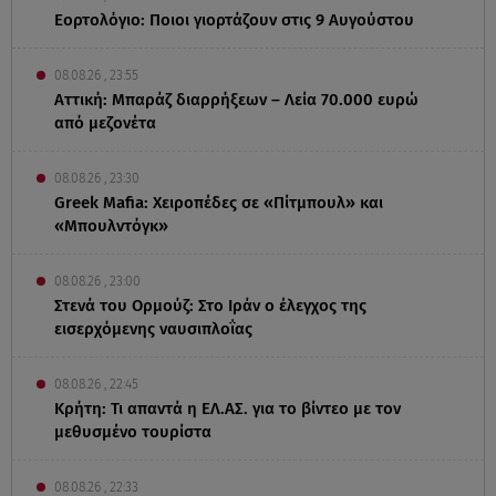
Εορτολόγιο: Ποιοι γιορτάζουν στις 9 Αυγούστου
08.08.26 , 23:55
Αττική: Μπαράζ διαρρήξεων – Λεία 70.000 ευρώ
από μεζονέτα
08.08.26 , 23:30
Greek Mafia: Χειροπέδες σε «Πίτμπουλ» και
«Μπουλντόγκ»
08.08.26 , 23:00
Στενά του Ορμούζ: Στο Ιράν ο έλεγχος της
εισερχόμενης ναυσιπλοΐας
08.08.26 , 22:45
Κρήτη: Τι απαντά η ΕΛ.ΑΣ. για το βίντεο με τον
μεθυσμένο τουρίστα
08.08.26 , 22:33