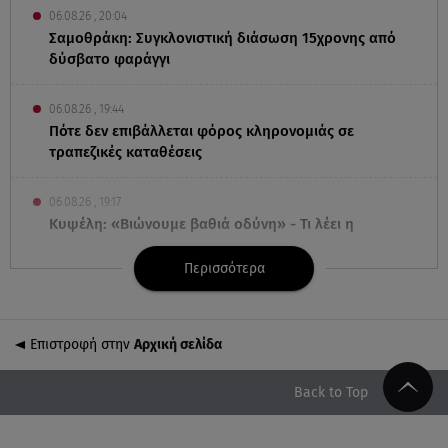
06.08.26 , 20:04
Σαμοθράκη: Συγκλονιστική διάσωση 15χρονης από
δύσβατο φαράγγι
06.08.26 , 19:44
Πότε δεν επιβάλλεται φόρος κληρονομιάς σε
τραπεζικές καταθέσεις
06.08.26 , 19:17
Κυψέλη: «Βιώνουμε βαθιά οδύνη» - Τι λέει η
οικογένεια της Λίζα
Περισσότερα
06.08.26 , 19:10
Μπαντέρας: «Η καρδιακή προσβολή ήταν το
καλύτερο πράγμα που μου συνέβη»
Επιστροφή στην
Αρχική σελίδα
06.08.26 , 18:49
Back to Top
Συντάξεις χηρείας: Τέλος στο «ψαλίδι» μετά την
τριετία