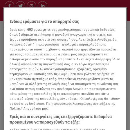
Ενδιαφερόμαστε για το απόρρητό σας
Εμείς και οι
603
συνεργάτες μας αποθηκεύουμε προσωπικά δεδομένα,
όπως δεδομένα περιήγησης ή μοναδικά αναγνωριστικά στοιχεία, και
έχουμε πρόσβαση σε αυτά στη συσκευή σας. Αν επιλέξετε Αποδοχή, θα
καταστεί δυνατή η ενεργοποίηση τεχνολογιών παρακολούθησης
προκειμένου να υποστηριχθούν οι σκοποί που εμφανίζονται παρακάτω,
για τους οποίους εμείς και οι συνεργάτες μας επεξεργαζόμαστε τα
δεδομένα με σκοπό την παροχή υπηρεσιών. Αν επιλέξετε Απόρριψη όλων
όλων ή αποσύρετε τη συγκατάθεσή σας, οι εν λόγω τεχνολογίες θα
απενεργοποιηθούν. Αν απενεργοποιηθούν οι ιχνηλάτες, ορισμένο
περιεχόμενο και κάποιες από τις διαφημίσεις που βλέπετε ενδέχεται να
μην είναι τόσο σχετικές με εσάς. Μπορείτε να επανεμφανίσετε αυτό το
μενού για να αλλάξετε τις επιλογές σας ή να αποσύρετε τη συναίνεσή σας
ανά πάσα στιγμή πατώντας τον σύνδεσμο Διαχείριση προτιμήσεων στο
κάτω μέρος της ιστοσελίδας [ή το αιωρούμενο εικονίδιο στο κάτω
αριστερό μέρος της ιστοσελίδας, εάν υπάρχει]. Οι επιλογές σας θα τεθούν
24.04.23, 10:03
σε ισχύ στον Ιστότοπος. Για περισσότερες λεπτομέρειες ανατρέξτε στην
Αθανάσιος Διάκος: Ο μαρτυρικός θάνατος
Πολιτική Απορρήτου μας.
του πιο όμορφου ήρωα της Επανάστασης
Εμείς και οι συνεργάτες μας επεξεργαζόμαστε δεδομένα
προκειμένου να παρασχεθούν τα εξής: