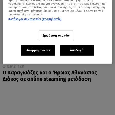
Χρήση επακριβών δεδομένων γεωεντοπισμού. Ακριβής σάρωση
χαρακτηριστικών συσκευής για αναγνώριση ταυτότητας. Αποθήκευση ή/
και πρόσβαση στα δεδομένα μιας συσκευής. Εξατομικευμένη διαφήμιση
και περιεχόμενο, μέτρηση διαφήμισης και περιεχομένου, έρευνα κοινού
και ανάπτυξη υπηρεσιών.
Κατάλογος συνεργατών (προμηθευτές)
Εμφάνιση σκοπών
Απόρριψη όλων
Αποδοχή
13.04.21, 15:31
Ο Καραγκιόζης και ο Ήρωας Αθανάσιος
Διάκος σε online steaming μετάδοση