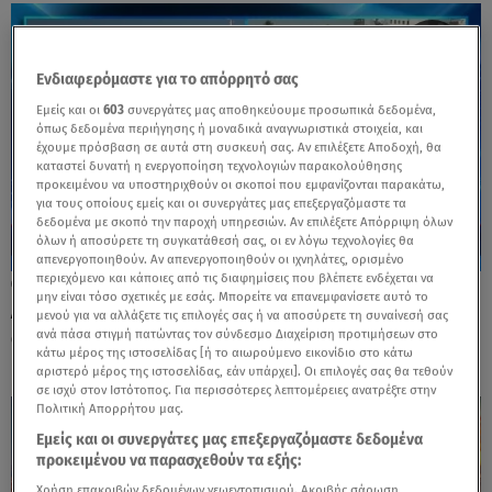
Ενδιαφερόμαστε για το απόρρητό σας
Εμείς και οι
603
συνεργάτες μας αποθηκεύουμε προσωπικά δεδομένα,
όπως δεδομένα περιήγησης ή μοναδικά αναγνωριστικά στοιχεία, και
έχουμε πρόσβαση σε αυτά στη συσκευή σας. Αν επιλέξετε Αποδοχή, θα
καταστεί δυνατή η ενεργοποίηση τεχνολογιών παρακολούθησης
προκειμένου να υποστηριχθούν οι σκοποί που εμφανίζονται παρακάτω,
για τους οποίους εμείς και οι συνεργάτες μας επεξεργαζόμαστε τα
δεδομένα με σκοπό την παροχή υπηρεσιών. Αν επιλέξετε Απόρριψη όλων
όλων ή αποσύρετε τη συγκατάθεσή σας, οι εν λόγω τεχνολογίες θα
απενεργοποιηθούν. Αν απενεργοποιηθούν οι ιχνηλάτες, ορισμένο
περιεχόμενο και κάποιες από τις διαφημίσεις που βλέπετε ενδέχεται να
15.07.24, 22:07
μην είναι τόσο σχετικές με εσάς. Μπορείτε να επανεμφανίσετε αυτό το
Ακτοπλοϊκά εισιτήρια: Κατόπιν... εορτής τα
μενού για να αλλάξετε τις επιλογές σας ή να αποσύρετε τη συναίνεσή σας
αποτελέσματα έρευνας στις τιμές
ανά πάσα στιγμή πατώντας τον σύνδεσμο Διαχείριση προτιμήσεων στο
κάτω μέρος της ιστοσελίδας [ή το αιωρούμενο εικονίδιο στο κάτω
αριστερό μέρος της ιστοσελίδας, εάν υπάρχει]. Οι επιλογές σας θα τεθούν
σε ισχύ στον Ιστότοπος. Για περισσότερες λεπτομέρειες ανατρέξτε στην
Πολιτική Απορρήτου μας.
Εμείς και οι συνεργάτες μας επεξεργαζόμαστε δεδομένα
προκειμένου να παρασχεθούν τα εξής:
Χρήση επακριβών δεδομένων γεωεντοπισμού. Ακριβής σάρωση