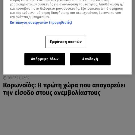
Χρήση επακριβών δεδομένων γεωεντοπισμού. Ακριβής σάρωση
χαρακτηριστικών συσκευής για αναγνώριση ταυτότητας. Αποθήκευση ή/
και πρόσβαση στα δεδομένα μιας συσκευής. Εξατομικευμένη διαφήμιση
και περιεχόμενο, μέτρηση διαφήμισης και περιεχομένου, έρευνα κοινού
και ανάπτυξη υπηρεσιών.
Κατάλογος συνεργατών (προμηθευτές)
Εμφάνιση σκοπών
Απόρριψη όλων
Αποδοχή
09.07.21, 22:39
Κορωνοϊός: Η πρώτη χώρα που απαγορεύει
την είσοδο στους ανεμβολίαστους