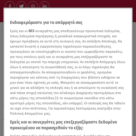
Ενδιαφερόμαστε για το απόρρητό σας
Εμείς και οι
603
συνεργάτες μας αποθηκεύουμε προσωπικά δεδομένα,
όπως δεδομένα περιήγησης ή μοναδικά αναγνωριστικά στοιχεία, και
έχουμε πρόσβαση σε αυτά στη συσκευή σας. Αν επιλέξετε Αποδοχή, θα
καταστεί δυνατή η ενεργοποίηση τεχνολογιών παρακολούθησης
προκειμένου να υποστηριχθούν οι σκοποί που εμφανίζονται παρακάτω,
για τους οποίους εμείς και οι συνεργάτες μας επεξεργαζόμαστε τα
δεδομένα με σκοπό την παροχή υπηρεσιών. Αν επιλέξετε Απόρριψη όλων
όλων ή αποσύρετε τη συγκατάθεσή σας, οι εν λόγω τεχνολογίες θα
απενεργοποιηθούν. Αν απενεργοποιηθούν οι ιχνηλάτες, ορισμένο
περιεχόμενο και κάποιες από τις διαφημίσεις που βλέπετε ενδέχεται να
μην είναι τόσο σχετικές με εσάς. Μπορείτε να επανεμφανίσετε αυτό το
μενού για να αλλάξετε τις επιλογές σας ή να αποσύρετε τη συναίνεσή σας
ανά πάσα στιγμή πατώντας τον σύνδεσμο Διαχείριση προτιμήσεων στο
κάτω μέρος της ιστοσελίδας [ή το αιωρούμενο εικονίδιο στο κάτω
αριστερό μέρος της ιστοσελίδας, εάν υπάρχει]. Οι επιλογές σας θα τεθούν
29.12.21, 13:39
σε ισχύ στον Ιστότοπος. Για περισσότερες λεπτομέρειες ανατρέξτε στην
Έρχεται η ηλεκτρονική ταυτότητα το πρώτο
Πολιτική Απορρήτου μας.
τρίμηνο του 2022
Εμείς και οι συνεργάτες μας επεξεργαζόμαστε δεδομένα
προκειμένου να παρασχεθούν τα εξής: