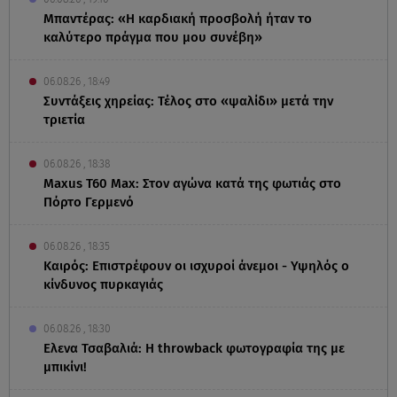
Μπαντέρας: «Η καρδιακή προσβολή ήταν το
καλύτερο πράγμα που μου συνέβη»
06.08.26 , 18:49
Συντάξεις χηρείας: Τέλος στο «ψαλίδι» μετά την
τριετία
06.08.26 , 18:38
Maxus T60 Max: Στον αγώνα κατά της φωτιάς στο
Πόρτο Γερμενό
06.08.26 , 18:35
Καιρός: Επιστρέφουν οι ισχυροί άνεμοι - Υψηλός ο
κίνδυνος πυρκαγιάς
06.08.26 , 18:30
Ελενα Τσαβαλιά: Η throwback φωτογραφία της με
μπικίνι!