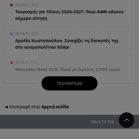
06.08.26 , 18:12
Τουρισμός για Όλους 2026-2027: Ποια ΑΦΜ κάνουν
σήμερα αίτηση
06.08.26 , 17:53
Αμαλία Κωστοπούλου: Συνεχίζει τις διακοπές της
στο κοσμοπολίτικο Κάπρι
06.08.26 , 17:53
Mercedes-Benz GLB: Τώρα με όφελος 2.000 ευρώ
Περισσότερα
06.08.26 , 17:43
Συμφωνία Ιράν – Ομάν για τα Στενά του Ορμούζ
Επιστροφή στην
Αρχική σελίδα
06.08.26 , 17:12
Μαρία Κορινθίου: «Έχω πατήσει φρένο» - Δηλώνει
χορτασμένη και μπουχτισμένη!
Back to Top
06.08.26 , 16:57