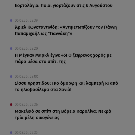
Εορτολόγιο: Ποιοι γιορτάζουν στις 6 Αυγούστου
05.08.26 , 23:39
Άριελ Κωνσταντινίδη: «Αντιμετωπίζουν τον Γιάννη
Παπαμιχαήλ ως "Γιαννάκη"»
05.08.26 , 23:20
Η Μέγκαν Μαρκλ έγινε 45! Ο ξέφρενος χορός με
τιάρα μέσα στο σπίτι της
05.08.26 , 23:00
Σίσσυ Χρηστίδου: Πιο όμορφη και λαμπερή κι από
το ηλιοβασίλεμα στα Χανιά!
05.08.26 , 22:36
Μακελειό σε σπίτι στη Βόρεια Καρολίνα: Νεκρά
τρία μέλη οικογένειας
05.08.26 , 22:35