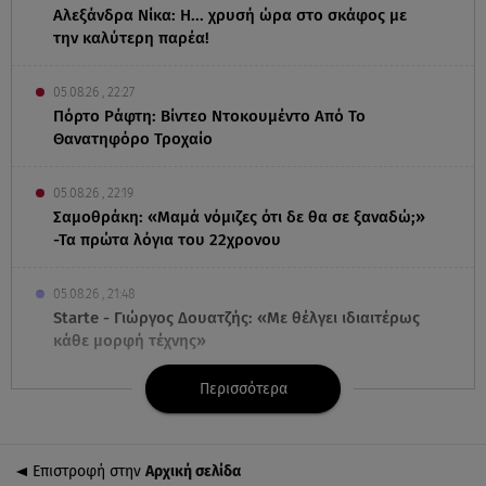
Αλεξάνδρα Νίκα: Η... χρυσή ώρα στο σκάφος με
την καλύτερη παρέα!
05.08.26 , 22:27
Πόρτο Ράφτη: Bίντεο Ντοκουμέντο Από Το
Θανατηφόρο Τροχαίο
05.08.26 , 22:19
Σαμοθράκη: «Μαμά νόμιζες ότι δε θα σε ξαναδώ;»
-Τα πρώτα λόγια του 22χρονου
05.08.26 , 21:48
Starte - Γιώργος Δουατζής: «Με θέλγει ιδιαιτέρως
κάθε μορφή τέχνης»
Περισσότερα
05.08.26 , 21:41
«Στην κόψη του ξυραφιού» οι συνομιλίες ΗΠΑ –
Ιράν
Επιστροφή στην
Αρχική σελίδα