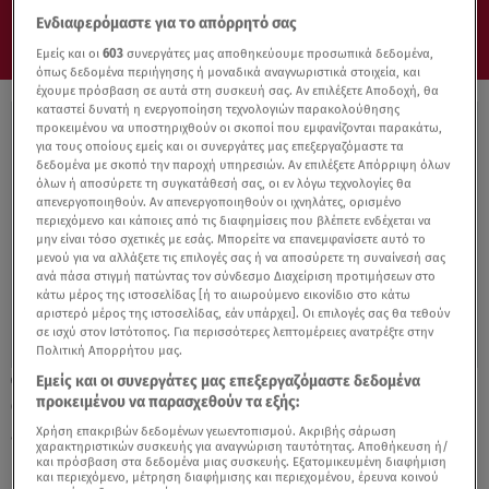
Ενδιαφερόμαστε για το απόρρητό σας
Εμείς και οι
603
συνεργάτες μας αποθηκεύουμε προσωπικά δεδομένα,
όπως δεδομένα περιήγησης ή μοναδικά αναγνωριστικά στοιχεία, και
έχουμε πρόσβαση σε αυτά στη συσκευή σας. Αν επιλέξετε Αποδοχή, θα
καταστεί δυνατή η ενεργοποίηση τεχνολογιών παρακολούθησης
προκειμένου να υποστηριχθούν οι σκοποί που εμφανίζονται παρακάτω,
για τους οποίους εμείς και οι συνεργάτες μας επεξεργαζόμαστε τα
δεδομένα με σκοπό την παροχή υπηρεσιών. Αν επιλέξετε Απόρριψη όλων
όλων ή αποσύρετε τη συγκατάθεσή σας, οι εν λόγω τεχνολογίες θα
απενεργοποιηθούν. Αν απενεργοποιηθούν οι ιχνηλάτες, ορισμένο
περιεχόμενο και κάποιες από τις διαφημίσεις που βλέπετε ενδέχεται να
μην είναι τόσο σχετικές με εσάς. Μπορείτε να επανεμφανίσετε αυτό το
μενού για να αλλάξετε τις επιλογές σας ή να αποσύρετε τη συναίνεσή σας
ανά πάσα στιγμή πατώντας τον σύνδεσμο Διαχείριση προτιμήσεων στο
κάτω μέρος της ιστοσελίδας [ή το αιωρούμενο εικονίδιο στο κάτω
αριστερό μέρος της ιστοσελίδας, εάν υπάρχει]. Οι επιλογές σας θα τεθούν
σε ισχύ στον Ιστότοπος. Για περισσότερες λεπτομέρειες ανατρέξτε στην
Πολιτική Απορρήτου μας.
Εμείς και οι συνεργάτες μας επεξεργαζόμαστε δεδομένα
29.03.22, 17:19
προκειμένου να παρασχεθούν τα εξής:
Ουκρανία:«Οι συνομιλίες στην Τουρκία
είχαν τη μεγαλύτερη πρόοδο μέχρι τώρα»
Χρήση επακριβών δεδομένων γεωεντοπισμού. Ακριβής σάρωση
χαρακτηριστικών συσκευής για αναγνώριση ταυτότητας. Αποθήκευση ή/
και πρόσβαση στα δεδομένα μιας συσκευής. Εξατομικευμένη διαφήμιση
και περιεχόμενο, μέτρηση διαφήμισης και περιεχομένου, έρευνα κοινού