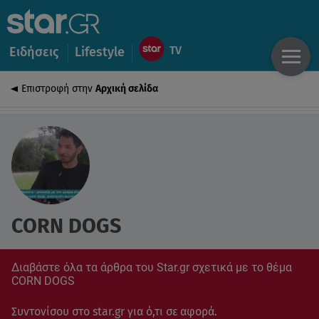
Ειδήσεις
Lifestyle
Επιστροφή στην
Αρχική σελίδα
CORN DOGS
Διαβάστε όλα τα άρθρα του Star.gr σχετικά με το θέμα
CORN DOGS
Συντονίσου στο star.gr για ό,τι σε αφορά.