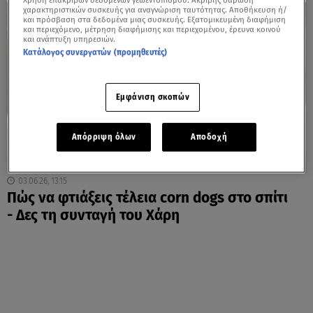
Χρήση επακριβών δεδομένων γεωεντοπισμού. Ακριβής σάρωση
χαρακτηριστικών συσκευής για αναγνώριση ταυτότητας. Αποθήκευση ή/
και πρόσβαση στα δεδομένα μιας συσκευής. Εξατομικευμένη διαφήμιση
και περιεχόμενο, μέτρηση διαφήμισης και περιεχομένου, έρευνα κοινού
και ανάπτυξη υπηρεσιών.
Κατάλογος συνεργατών (προμηθευτές)
Εμφάνιση σκοπών
Απόρριψη όλων
Αποδοχή
03.06.26, 13:15
Πώς να φτιάξεις τέλεια corn dogs στο σπίτι
- Δες τη συνταγή του Χάρη