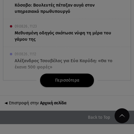
Κόσοβο: Βουλευτές πέταξαν αυγά στον
υπηρεσιακό πρωθυπουργό
09.08.26 , 11:23
Μεθυσμένη οδηγός σκότωσε νύφη τη μέρα του
γάμου της
09.08.26 , 11:12
Αλέξανδρος Τσουβέλας για Εύα Καρύδη: «Θα το
έκανα 500 φορές»
Περισσότερα
09.08.26 , 10:46
Μπαμπάς για δεύτερη φορά ο Γιάννης
Κωνσταντέλιας
Επιστροφή στην
Αρχική σελίδα
09.08.26 , 10:43
Αλέξης Γεωργούλης: Η ανάρτηση από την παραλία
Back to Top
και οι κοιλιακοί!