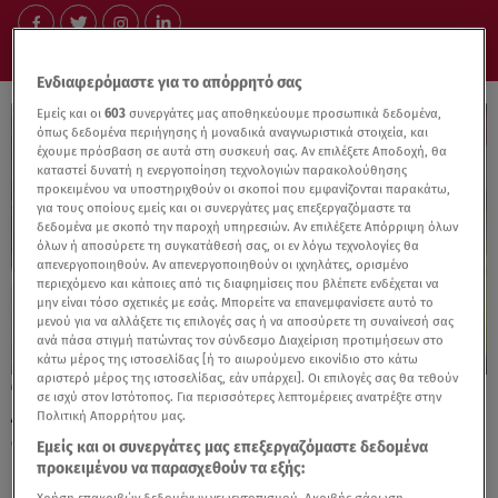
Ενδιαφερόμαστε για το απόρρητό σας
Εμείς και οι
603
συνεργάτες μας αποθηκεύουμε προσωπικά δεδομένα,
όπως δεδομένα περιήγησης ή μοναδικά αναγνωριστικά στοιχεία, και
έχουμε πρόσβαση σε αυτά στη συσκευή σας. Αν επιλέξετε Αποδοχή, θα
καταστεί δυνατή η ενεργοποίηση τεχνολογιών παρακολούθησης
προκειμένου να υποστηριχθούν οι σκοποί που εμφανίζονται παρακάτω,
για τους οποίους εμείς και οι συνεργάτες μας επεξεργαζόμαστε τα
δεδομένα με σκοπό την παροχή υπηρεσιών. Αν επιλέξετε Απόρριψη όλων
όλων ή αποσύρετε τη συγκατάθεσή σας, οι εν λόγω τεχνολογίες θα
απενεργοποιηθούν. Αν απενεργοποιηθούν οι ιχνηλάτες, ορισμένο
περιεχόμενο και κάποιες από τις διαφημίσεις που βλέπετε ενδέχεται να
μην είναι τόσο σχετικές με εσάς. Μπορείτε να επανεμφανίσετε αυτό το
μενού για να αλλάξετε τις επιλογές σας ή να αποσύρετε τη συναίνεσή σας
ανά πάσα στιγμή πατώντας τον σύνδεσμο Διαχείριση προτιμήσεων στο
κάτω μέρος της ιστοσελίδας [ή το αιωρούμενο εικονίδιο στο κάτω
αριστερό μέρος της ιστοσελίδας, εάν υπάρχει]. Οι επιλογές σας θα τεθούν
29.07.26, 14:30
σε ισχύ στον Ιστότοπος. Για περισσότερες λεπτομέρειες ανατρέξτε στην
Λαχταριστά corn dogs: Εύκολη και γρήγορη
Πολιτική Απορρήτου μας.
συνταγή για street food στο σπίτι!
Εμείς και οι συνεργάτες μας επεξεργαζόμαστε δεδομένα
προκειμένου να παρασχεθούν τα εξής: