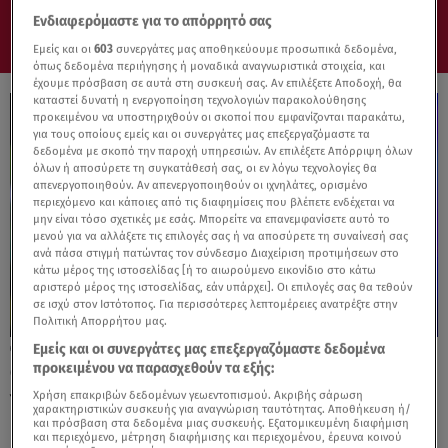
Ενδιαφερόμαστε για το απόρρητό σας
Εμείς και οι
603
συνεργάτες μας αποθηκεύουμε προσωπικά δεδομένα,
όπως δεδομένα περιήγησης ή μοναδικά αναγνωριστικά στοιχεία, και
έχουμε πρόσβαση σε αυτά στη συσκευή σας. Αν επιλέξετε Αποδοχή, θα
καταστεί δυνατή η ενεργοποίηση τεχνολογιών παρακολούθησης
προκειμένου να υποστηριχθούν οι σκοποί που εμφανίζονται παρακάτω,
για τους οποίους εμείς και οι συνεργάτες μας επεξεργαζόμαστε τα
δεδομένα με σκοπό την παροχή υπηρεσιών. Αν επιλέξετε Απόρριψη όλων
όλων ή αποσύρετε τη συγκατάθεσή σας, οι εν λόγω τεχνολογίες θα
απενεργοποιηθούν. Αν απενεργοποιηθούν οι ιχνηλάτες, ορισμένο
περιεχόμενο και κάποιες από τις διαφημίσεις που βλέπετε ενδέχεται να
μην είναι τόσο σχετικές με εσάς. Μπορείτε να επανεμφανίσετε αυτό το
μενού για να αλλάξετε τις επιλογές σας ή να αποσύρετε τη συναίνεσή σας
ανά πάσα στιγμή πατώντας τον σύνδεσμο Διαχείριση προτιμήσεων στο
κάτω μέρος της ιστοσελίδας [ή το αιωρούμενο εικονίδιο στο κάτω
αριστερό μέρος της ιστοσελίδας, εάν υπάρχει]. Οι επιλογές σας θα τεθούν
σε ισχύ στον Ιστότοπος. Για περισσότερες λεπτομέρειες ανατρέξτε στην
Πολιτική Απορρήτου μας.
Εμείς και οι συνεργάτες μας επεξεργαζόμαστε δεδομένα
15.04.26, 15:49
προκειμένου να παρασχεθούν τα εξής:
Οι «παλιοί» έδειξαν στους νέους πώς
γίνεται!
Χρήση επακριβών δεδομένων γεωεντοπισμού. Ακριβής σάρωση
χαρακτηριστικών συσκευής για αναγνώριση ταυτότητας. Αποθήκευση ή/
και πρόσβαση στα δεδομένα μιας συσκευής. Εξατομικευμένη διαφήμιση
και περιεχόμενο, μέτρηση διαφήμισης και περιεχομένου, έρευνα κοινού