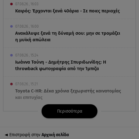
07.08.26 , 16:03
Καιρός: Έρχονται ξανά 40άρια - Σε ποιες περιοχές
07.08.26 , 16:00
Ανακάλυψε ξανά τη δύναμή σου: μην σε τρομάζει
η μυϊκή απώλεια
07.08.26 , 15:24
Ιωάννα Τούνη - Δημήτρης Σπυριδωνίδης: Η
throwback φωτογραφία από την Ίμπιζα
07.08.26 , 15:21
Toyota C-HR: Δέκα χρόνια ξεχωριστής καινοτομίας
και επιτυχίας
Περισσότερα
07.08.26 , 15:09
Τροχαίο Σέρρες: «Δεν πρόλαβα να κάνω κάτι κι
έπεσε πάνω μου»
Επιστροφή στην
Αρχική σελίδα