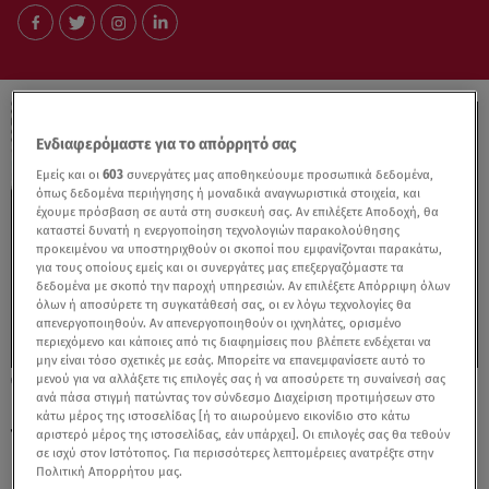
Ενδιαφερόμαστε για το απόρρητό σας
Εμείς και οι
603
συνεργάτες μας αποθηκεύουμε προσωπικά δεδομένα,
όπως δεδομένα περιήγησης ή μοναδικά αναγνωριστικά στοιχεία, και
έχουμε πρόσβαση σε αυτά στη συσκευή σας. Αν επιλέξετε Αποδοχή, θα
καταστεί δυνατή η ενεργοποίηση τεχνολογιών παρακολούθησης
προκειμένου να υποστηριχθούν οι σκοποί που εμφανίζονται παρακάτω,
για τους οποίους εμείς και οι συνεργάτες μας επεξεργαζόμαστε τα
δεδομένα με σκοπό την παροχή υπηρεσιών. Αν επιλέξετε Απόρριψη όλων
όλων ή αποσύρετε τη συγκατάθεσή σας, οι εν λόγω τεχνολογίες θα
απενεργοποιηθούν. Αν απενεργοποιηθούν οι ιχνηλάτες, ορισμένο
περιεχόμενο και κάποιες από τις διαφημίσεις που βλέπετε ενδέχεται να
μην είναι τόσο σχετικές με εσάς. Μπορείτε να επανεμφανίσετε αυτό το
μενού για να αλλάξετε τις επιλογές σας ή να αποσύρετε τη συναίνεσή σας
13.02.25, 23:58
ανά πάσα στιγμή πατώντας τον σύνδεσμο Διαχείριση προτιμήσεων στο
Γουέστ - Σενσόρι: Χωρίζουν 11 μέρες μετά
κάτω μέρος της ιστοσελίδας [ή το αιωρούμενο εικονίδιο στο κάτω
την εμφάνισή τους στα Grammys
αριστερό μέρος της ιστοσελίδας, εάν υπάρχει]. Οι επιλογές σας θα τεθούν
σε ισχύ στον Ιστότοπος. Για περισσότερες λεπτομέρειες ανατρέξτε στην
Πολιτική Απορρήτου μας.