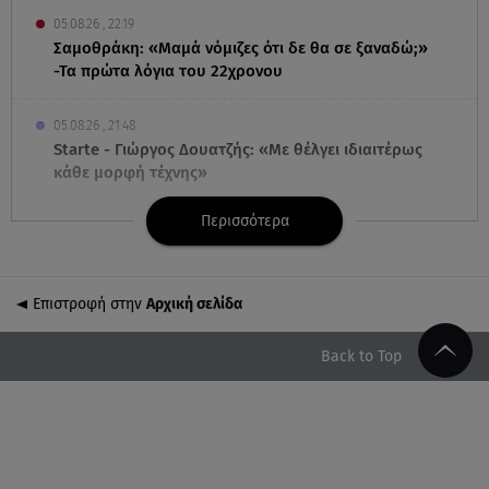
05.08.26 , 22:19
Σαμοθράκη: «Μαμά νόμιζες ότι δε θα σε ξαναδώ;»
-Τα πρώτα λόγια του 22χρονου
05.08.26 , 21:48
Starte - Γιώργος Δουατζής: «Με θέλγει ιδιαιτέρως
κάθε μορφή τέχνης»
Περισσότερα
05.08.26 , 21:41
«Στην κόψη του ξυραφιού» οι συνομιλίες ΗΠΑ –
Ιράν
Επιστροφή στην
Αρχική σελίδα
05.08.26 , 21:22
Ευρυδίκη Βαλαβάνη για Γρηγόρη Μόργκαν:
Back to Top
«Oνειρευόμουν έναν άντρα σαν εσένα»
05.08.26 , 20:51
Με γαλλικό... κλειδί η ηλεκτρική διασύνδεση
Ελλάδας – Κύπρου (GSI)