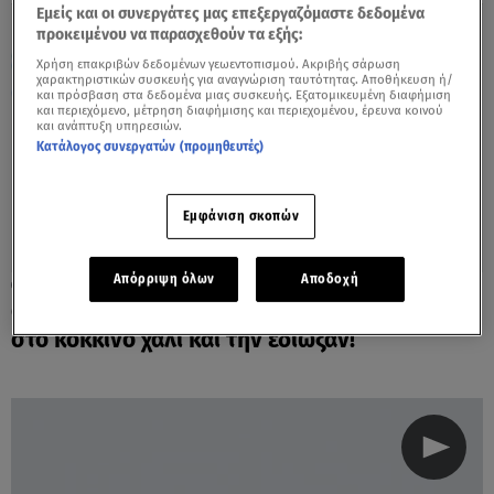
Εμείς και οι συνεργάτες μας επεξεργαζόμαστε δεδομένα
προκειμένου να παρασχεθούν τα εξής:
Χρήση επακριβών δεδομένων γεωεντοπισμού. Ακριβής σάρωση
χαρακτηριστικών συσκευής για αναγνώριση ταυτότητας. Αποθήκευση ή/
και πρόσβαση στα δεδομένα μιας συσκευής. Εξατομικευμένη διαφήμιση
και περιεχόμενο, μέτρηση διαφήμισης και περιεχομένου, έρευνα κοινού
και ανάπτυξη υπηρεσιών.
Κατάλογος συνεργατών (προμηθευτές)
Εμφάνιση σκοπών
Απόρριψη όλων
Αποδοχή
03.02.25, 09:35
Grammy: Η Μπιάνκα Σενσόρι πήγε... γυμνή
στο κόκκινο χαλί και την έδιωξαν!