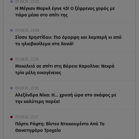
05.08.26 , 23:20
Η Μέγκαν Μαρκλ έγινε 45! Ο ξέφρενος χορός με
τιάρα μέσα στο σπίτι της
05.08.26 , 23:00
Σίσσυ Χρηστίδου: Πιο όμορφη και λαμπερή κι από
το ηλιοβασίλεμα στα Χανιά!
05.08.26 , 22:36
Μακελειό σε σπίτι στη Βόρεια Καρολίνα: Νεκρά
τρία μέλη οικογένειας
05.08.26 , 22:35
Αλεξάνδρα Νίκα: Η... χρυσή ώρα στο σκάφος με
την καλύτερη παρέα!
05.08.26 , 22:27
Πόρτο Ράφτη: Bίντεο Ντοκουμέντο Από Το
Θανατηφόρο Τροχαίο