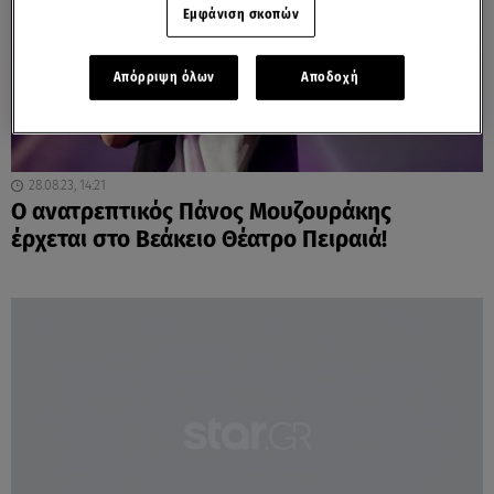
Εμφάνιση σκοπών
Απόρριψη όλων
Αποδοχή
28.08.23, 14:21
O ανατρεπτικός Πάνος Μουζουράκης
έρχεται στο Βεάκειο Θέατρο Πειραιά!