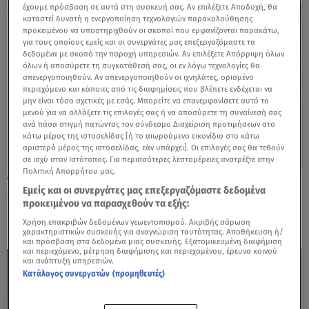
έχουμε πρόσβαση σε αυτά στη συσκευή σας. Αν επιλέξετε Αποδοχή, θα
καταστεί δυνατή η ενεργοποίηση τεχνολογιών παρακολούθησης
προκειμένου να υποστηριχθούν οι σκοποί που εμφανίζονται παρακάτω,
για τους οποίους εμείς και οι συνεργάτες μας επεξεργαζόμαστε τα
δεδομένα με σκοπό την παροχή υπηρεσιών. Αν επιλέξετε Απόρριψη όλων
όλων ή αποσύρετε τη συγκατάθεσή σας, οι εν λόγω τεχνολογίες θα
απενεργοποιηθούν. Αν απενεργοποιηθούν οι ιχνηλάτες, ορισμένο
περιεχόμενο και κάποιες από τις διαφημίσεις που βλέπετε ενδέχεται να
μην είναι τόσο σχετικές με εσάς. Μπορείτε να επανεμφανίσετε αυτό το
μενού για να αλλάξετε τις επιλογές σας ή να αποσύρετε τη συναίνεσή σας
ανά πάσα στιγμή πατώντας τον σύνδεσμο Διαχείριση προτιμήσεων στο
κάτω μέρος της ιστοσελίδας [ή το αιωρούμενο εικονίδιο στο κάτω
αριστερό μέρος της ιστοσελίδας, εάν υπάρχει]. Οι επιλογές σας θα τεθούν
σε ισχύ στον Ιστότοπος. Για περισσότερες λεπτομέρειες ανατρέξτε στην
Πολιτική Απορρήτου μας.
13.05.26, 14:17
Εμείς και οι συνεργάτες μας επεξεργαζόμαστε δεδομένα
Ο Πάνος Κιάμος έρχεται στο Βεάκειο για
προκειμένου να παρασχεθούν τα εξής:
μία εκρηκτική βραδιά
Χρήση επακριβών δεδομένων γεωεντοπισμού. Ακριβής σάρωση
χαρακτηριστικών συσκευής για αναγνώριση ταυτότητας. Αποθήκευση ή/
και πρόσβαση στα δεδομένα μιας συσκευής. Εξατομικευμένη διαφήμιση
και περιεχόμενο, μέτρηση διαφήμισης και περιεχομένου, έρευνα κοινού
και ανάπτυξη υπηρεσιών.
Κατάλογος συνεργατών (προμηθευτές)