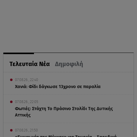
Τελευταία Νέα
Δημοφιλή
07.08.26 , 22:40
Χανιά: Φίδι δάγκωσε 13χρονο σε παραλία
07.08.26 , 22:05
Φωτιές: Στάχτη Το Πράσινο Στολίδι Της Δυτικής
Αττικής
07.08.26 , 21:50
«Συμφωνία της Μέκκας» για Τουρκία – Σαουδική