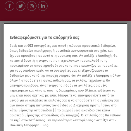
Ενδιαφερόμαστε για το απόρρητό σας
Εμείς και οι
603
συνεργάτες μας αποθηκεύουμε προσωπικά δεδομένα,
όπως δεδομένα περιήγησης ή μοναδικά αναγνωριστικά στοιχεία, και
έχουμε πρόσβαση σε αυτά στη συσκευή σας. Αν επιλέξετε Αποδοχή, θα
καταστεί δυνατή η ενεργοποίηση τεχνολογιών παρακολούθησης
προκειμένου να υποστηριχθούν οι σκοποί που εμφανίζονται παρακάτω,
για τους οποίους εμείς και οι συνεργάτες μας επεξεργαζόμαστε τα
δεδομένα με σκοπό την παροχή υπηρεσιών. Αν επιλέξετε Απόρριψη όλων
όλων ή αποσύρετε τη συγκατάθεσή σας, οι εν λόγω τεχνολογίες θα
απενεργοποιηθούν. Αν απενεργοποιηθούν οι ιχνηλάτες, ορισμένο
περιεχόμενο και κάποιες από τις διαφημίσεις που βλέπετε ενδέχεται να
μην είναι τόσο σχετικές με εσάς. Μπορείτε να επανεμφανίσετε αυτό το
μενού για να αλλάξετε τις επιλογές σας ή να αποσύρετε τη συναίνεσή σας
21.01.22, 19:22
ανά πάσα στιγμή πατώντας τον σύνδεσμο Διαχείριση προτιμήσεων στο
Με ζιβάγκο στη σύσκεψη στο Μέγαρο
κάτω μέρος της ιστοσελίδας [ή το αιωρούμενο εικονίδιο στο κάτω
Μαξίμου ο Κυριάκος Μητσοτάκης!
αριστερό μέρος της ιστοσελίδας, εάν υπάρχει]. Οι επιλογές σας θα τεθούν
σε ισχύ στον Ιστότοπος. Για περισσότερες λεπτομέρειες ανατρέξτε στην
Πολιτική Απορρήτου μας.