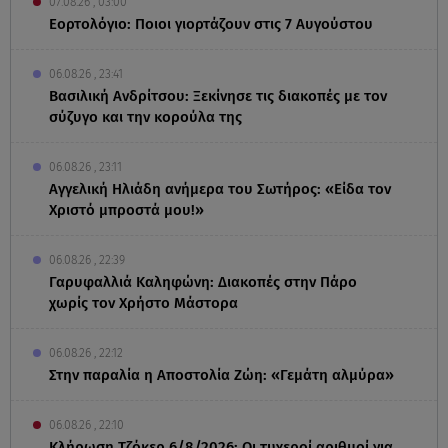
07.08.26 , 03:00
Εορτολόγιο: Ποιοι γιορτάζουν στις 7 Αυγούστου
06.08.26 , 23:41
Βασιλική Ανδρίτσου: Ξεκίνησε τις διακοπές με τον
σύζυγο και την κορούλα της
06.08.26 , 23:11
Αγγελική Ηλιάδη ανήμερα του Σωτήρος: «Είδα τον
Χριστό μπροστά μου!»
06.08.26 , 22:39
Γαρυφαλλιά Καληφώνη: Διακοπές στην Πάρο
χωρίς τον Χρήστο Μάστορα
06.08.26 , 22:12
Στην παραλία η Αποστολία Ζώη: «Γεμάτη αλμύρα»
06.08.26 , 22:10
Κλήρωση Τζόκερ 6/8/2026: Οι τυχεροί αριθμοί για