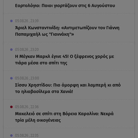
Εορτολόγιο: Ποιοι γιορτάζουν στις 6 Αυγούστου
05.08.26 , 23:39
Άριελ Κωνσταντινίδη: «Αντιμετωπίζουν τον Γιάννη
Παπαμιχαήλ ως "Γιαννάκη"»
05.08.26 , 23:20
Η Μέγκαν Μαρκλ έγινε 45! Ο ξέφρενος χορός με
τιάρα μέσα στο σπίτι της
05.08.26 , 23:00
Σίσσυ Χρηστίδου: Πιο όμορφη και λαμπερή κι από
το ηλιοβασίλεμα στα Χανιά!
05.08.26 , 22:36
Μακελειό σε σπίτι στη Βόρεια Καρολίνα: Νεκρά
τρία μέλη οικογένειας
05.08.26 , 22:35