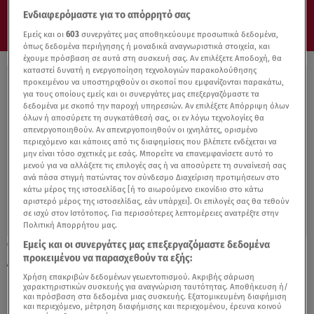
Ενδιαφερόμαστε για το απόρρητό σας
Εμείς και οι
603
συνεργάτες μας αποθηκεύουμε προσωπικά δεδομένα,
όπως δεδομένα περιήγησης ή μοναδικά αναγνωριστικά στοιχεία, και
έχουμε πρόσβαση σε αυτά στη συσκευή σας. Αν επιλέξετε Αποδοχή, θα
καταστεί δυνατή η ενεργοποίηση τεχνολογιών παρακολούθησης
προκειμένου να υποστηριχθούν οι σκοποί που εμφανίζονται παρακάτω,
για τους οποίους εμείς και οι συνεργάτες μας επεξεργαζόμαστε τα
δεδομένα με σκοπό την παροχή υπηρεσιών. Αν επιλέξετε Απόρριψη όλων
όλων ή αποσύρετε τη συγκατάθεσή σας, οι εν λόγω τεχνολογίες θα
απενεργοποιηθούν. Αν απενεργοποιηθούν οι ιχνηλάτες, ορισμένο
περιεχόμενο και κάποιες από τις διαφημίσεις που βλέπετε ενδέχεται να
μην είναι τόσο σχετικές με εσάς. Μπορείτε να επανεμφανίσετε αυτό το
μενού για να αλλάξετε τις επιλογές σας ή να αποσύρετε τη συναίνεσή σας
ανά πάσα στιγμή πατώντας τον σύνδεσμο Διαχείριση προτιμήσεων στο
κάτω μέρος της ιστοσελίδας [ή το αιωρούμενο εικονίδιο στο κάτω
αριστερό μέρος της ιστοσελίδας, εάν υπάρχει]. Οι επιλογές σας θα τεθούν
σε ισχύ στον Ιστότοπος. Για περισσότερες λεπτομέρειες ανατρέξτε στην
Πολιτική Απορρήτου μας.
Εμείς και οι συνεργάτες μας επεξεργαζόμαστε δεδομένα
17.01.22, 15:22
προκειμένου να παρασχεθούν τα εξής:
Αλέκος Φασιανός: Τα παιδικά χρόνια στην
Πλάκα, το έργο και η οικογένειά του
Χρήση επακριβών δεδομένων γεωεντοπισμού. Ακριβής σάρωση
χαρακτηριστικών συσκευής για αναγνώριση ταυτότητας. Αποθήκευση ή/
και πρόσβαση στα δεδομένα μιας συσκευής. Εξατομικευμένη διαφήμιση
και περιεχόμενο, μέτρηση διαφήμισης και περιεχομένου, έρευνα κοινού