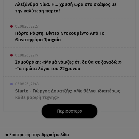
Αλεξάνδρα Νίκα: Η... χρυσή ώρα στο σκάφος με
την καλύτερη παρέα!
05.08.26 , 22:27
Πόρτο Ράφτη: Bίντεο Ντοκουμέντο Από Το
Θανατηφόρο Τροχαίο
05.08.26 , 22:19
Σαμοθράκη: «Μαμά νόμιζες ότι δε θα σε ξαναδώ;»
-Τα πρώτα λόγια του 22χρονου
05.08.26 , 21:48
Starte - Γιώργος Δουατζής: «Με θέλγει ιδιαιτέρως
κάθε μορφή τέχνης»
Περισσότερα
05.08.26 , 21:41
«Στην κόψη του ξυραφιού» οι συνομιλίες ΗΠΑ –
Ιράν
Επιστροφή στην
Αρχική σελίδα