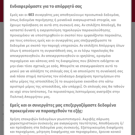
Ενδιαφερόμαστε για το απόρρητό σας
Εμείς και οι
603
συνεργάτες μας αποθηκεύουμε προσωπικά δεδομένα,
όπως δεδομένα περιήγησης ή μοναδικά αναγνωριστικά στοιχεία, και
έχουμε πρόσβαση σε αυτά στη συσκευή σας. Αν επιλέξετε Αποδοχή, θα
καταστεί δυνατή η ενεργοποίηση τεχνολογιών παρακολούθησης
προκειμένου να υποστηριχθούν οι σκοποί που εμφανίζονται παρακάτω,
για τους οποίους εμείς και οι συνεργάτες μας επεξεργαζόμαστε τα
δεδομένα με σκοπό την παροχή υπηρεσιών. Αν επιλέξετε Απόρριψη όλων
όλων ή αποσύρετε τη συγκατάθεσή σας, οι εν λόγω τεχνολογίες θα
απενεργοποιηθούν. Αν απενεργοποιηθούν οι ιχνηλάτες, ορισμένο
περιεχόμενο και κάποιες από τις διαφημίσεις που βλέπετε ενδέχεται να
μην είναι τόσο σχετικές με εσάς. Μπορείτε να επανεμφανίσετε αυτό το
μενού για να αλλάξετε τις επιλογές σας ή να αποσύρετε τη συναίνεσή σας
ανά πάσα στιγμή πατώντας τον σύνδεσμο Διαχείριση προτιμήσεων στο
κάτω μέρος της ιστοσελίδας [ή το αιωρούμενο εικονίδιο στο κάτω
αριστερό μέρος της ιστοσελίδας, εάν υπάρχει]. Οι επιλογές σας θα τεθούν
σε ισχύ στον Ιστότοπος. Για περισσότερες λεπτομέρειες ανατρέξτε στην
Πολιτική Απορρήτου μας.
Εμείς και οι συνεργάτες μας επεξεργαζόμαστε δεδομένα
26.11.22, 09:00
προκειμένου να παρασχεθούν τα εξής:
Abarth 695 Tributo 131 και Breil: Η νέα
δημιουργία τους
Χρήση επακριβών δεδομένων γεωεντοπισμού. Ακριβής σάρωση
χαρακτηριστικών συσκευής για αναγνώριση ταυτότητας. Αποθήκευση ή/
και πρόσβαση στα δεδομένα μιας συσκευής. Εξατομικευμένη διαφήμιση
και περιεχόμενο, μέτρηση διαφήμισης και περιεχομένου, έρευνα κοινού