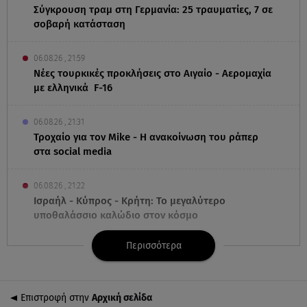
Σύγκρουση τραμ στη Γερμανία: 25 τραυματίες, 7 σε
σοβαρή κατάσταση
06.08.26 , 21:59
Νέες τουρκικές προκλήσεις στο Αιγαίο - Αερομαχία
με ελληνικά F-16
06.08.26 , 21:31
Τροχαίο για τον Mike - Η ανακοίνωση του ράπερ
στα social media
06.08.26 , 21:22
Ισραήλ - Κύπρος - Κρήτη: Το μεγαλύτερο
υποθαλάσσιο καλώδιο στον κόσμο
Περισσότερα
06.08.26 , 21:07
Motor Oil: Δωρεά πυροσβεστικών οχημάτων και
εξοπλισμού στον Άγιο Βασίλειο
Επιστροφή στην
Αρχική σελίδα