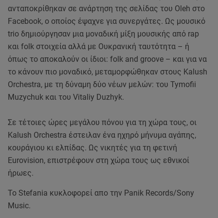
ανταποκρίθηκαν σε ανάρτηση της σελίδας του Oleh στο
Facebook, ο οποίος έψαχνε για συνεργάτες. Ως μουσικό
trio δημιούργησαν μια μοναδική μίξη μουσικής από rap
και folk στοιχεία αλλά με Ουκρανική ταυτότητα – ή
όπως το αποκαλούν οι ίδιοι: folk and groove – και για να
το κάνουν πιο μοναδικό, μεταμορφώθηκαν στους Kalush
Orchestra, με τη δύναμη δύο νέων μελών: του Tymofii
Muzychuk και του Vitaliy Duzhyk.
Σε τέτοιες ώρες μεγάλου πόνου για τη χώρα τους, οι
Kalush Orchestra έστειλαν ένα ηχηρό μήνυμα αγάπης,
κουράγιου κι ελπίδας. Ως νικητές για τη φετινή
Eurovision, επιστρέφουν στη χώρα τους ως εθνικοί
ήρωες.
Το Stefania κυκλοφορεί απο την Panik Records/Sony
Music.