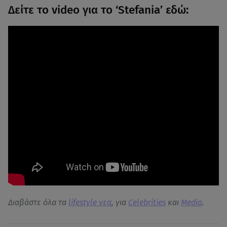
Δείτε το video για το ‘Stefania’ εδώ:
Διαβάστε όλα τα
lifestyle νεα
, για
Celebrities
και
Media
.