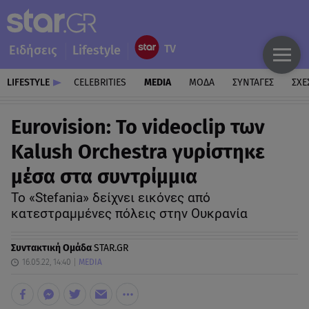
Ειδήσεις
Lifestyle
LIFESTYLE
CELEBRITIES
MEDIA
ΜΟΔΑ
ΣΥΝΤΑΓΕΣ
ΣΧΕ
Eurovision: Το videoclip των
Kalush Orchestra γυρίστηκε
μέσα στα συντρίμμια
Το «Stefania» δείχνει εικόνες από
κατεστραμμένες πόλεις στην Ουκρανία
Συντακτική Ομάδα
STAR.GR
16.05.22, 14:40
MEDIA