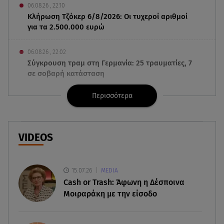
06.08.26 , 22:10
Κλήρωση Τζόκερ 6/8/2026: Οι τυχεροί αριθμοί
για τα 2.500.000 ευρώ
06.08.26 , 22:02
Σύγκρουση τραμ στη Γερμανία: 25 τραυματίες, 7
σε σοβαρή κατάσταση
Περισσότερα
06.08.26 , 21:59
Νέες τουρκικές προκλήσεις στο Αιγαίο -
Αερομαχία με ελληνικά F-16
VIDEOS
06.08.26 , 21:31
Τροχαίο για τον Mike - Η ανακοίνωση του ράπερ
στα social media
15.07.26
MEDIA
Cash or Trash: Άφωνη η Δέσποινα
06.08.26 , 21:22
Μοιραράκη με την είσοδο
Ισραήλ - Κύπρος - Κρήτη: Το μεγαλύτερο
υποθαλάσσιο καλώδιο στον κόσμο