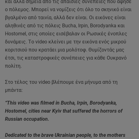
και άλλα σημεία από τις απαίσιες συνέπειες που άφησε
ο πόλεμος. Μπορεί να νομίζεις ότι όλο το σκηνικό είναι
βγαλμένο από ταινία, αλλά δεν είναι. Οι εικόνες είναι
αληθινές από τις πόλεις Bucha, Irpin, Borodyanka και
Hostomel, στις οποίες εισέβαλαν οι Ρωσικές ένοπλες
δυνάμεις. Tο video κλείνει με την εικόνα ενός μικρού
κοριτσιού που κρατάει μια μολότοφ. Θυμίζοντάς μας
έτσι, τις καταστροφικές συνέπειες για κάθε Ουκρανό
πολίτη.
Στο τέλος του video βλέπουμε ένα μήνυμα από τη
μπάντα:
“This video was filmed in Bucha, Irpin, Borodyanka,
Hostomel, cities near Kyiv that suffered the horrors of
Russian occupation.
Dedicated to the brave Ukrainian people, to the mothers