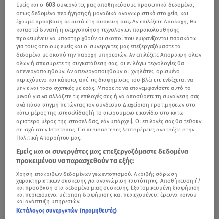
Εμείς και οι
603
συνεργάτες μας αποθηκεύουμε προσωπικά δεδομένα,
όπως δεδομένα περιήγησης ή μοναδικά αναγνωριστικά στοιχεία, και
έχουμε πρόσβαση σε αυτά στη συσκευή σας. Αν επιλέξετε Αποδοχή, θα
καταστεί δυνατή η ενεργοποίηση τεχνολογιών παρακολούθησης
προκειμένου να υποστηριχθούν οι σκοποί που εμφανίζονται παρακάτω,
για τους οποίους εμείς και οι συνεργάτες μας επεξεργαζόμαστε τα
δεδομένα με σκοπό την παροχή υπηρεσιών. Αν επιλέξετε Απόρριψη όλων
όλων ή αποσύρετε τη συγκατάθεσή σας, οι εν λόγω τεχνολογίες θα
απενεργοποιηθούν. Αν απενεργοποιηθούν οι ιχνηλάτες, ορισμένο
περιεχόμενο και κάποιες από τις διαφημίσεις που βλέπετε ενδέχεται να
Δείτε τη μεγάλη νίκη της Ουκρανίας στον 66ο διαγωνισμό της Eurovision
μην είναι τόσο σχετικές με εσάς. Μπορείτε να επανεμφανίσετε αυτό το
μενού για να αλλάξετε τις επιλογές σας ή να αποσύρετε τη συναίνεσή σας
ανά πάσα στιγμή πατώντας τον σύνδεσμο Διαχείριση προτιμήσεων στο
Οι
Kalush Orchestra
ολοκλήρωσαν μια διαδρομή, όπως
κάτω μέρος της ιστοσελίδας [ή το αιωρούμενο εικονίδιο στο κάτω
κανένας άλλος, κερδίζοντας τον διαγωνισμό τραγουδιού
αριστερό μέρος της ιστοσελίδας, εάν υπάρχει]. Οι επιλογές σας θα τεθούν
σε ισχύ στον Ιστότοπος. Για περισσότερες λεπτομέρειες ανατρέξτε στην
της Eurovision στο Τορίνο, το Σάββατο 14 Μαΐου.
Πολιτική Απορρήτου μας.
Συγκεντρώνοντας 631 πόντους από όσες χώρες
Εμείς και οι συνεργάτες μας επεξεργαζόμαστε δεδομένα
συμμετείχαν, η oυκρανική συμμετοχή ανακηρύχθηκε
προκειμένου να παρασχεθούν τα εξής:
νικήτρια με το τραγούδι Stefania.
Χρήση επακριβών δεδομένων γεωεντοπισμού. Ακριβής σάρωση
χαρακτηριστικών συσκευής για αναγνώριση ταυτότητας. Αποθήκευση ή/
και πρόσβαση στα δεδομένα μιας συσκευής. Εξατομικευμένη διαφήμιση
και περιεχόμενο, μέτρηση διαφήμισης και περιεχομένου, έρευνα κοινού
και ανάπτυξη υπηρεσιών.
Eurovision 2022: Οι Ουκρανοί βγάζουν το έπαθλό τους
Κατάλογος συνεργατών (προμηθευτές)