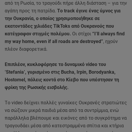
από τη Ρωσία, το τραγούδι πήρε άλλη διάσταση – για την
αγάπη προς τη πατρίδα.
Tο track έγινε ένας ύμνος για
την Ουκρανία, ο οποίος χρησιμοποιήθηκε σε
εκατοντάδες χιλιάδες TikToks από Ουκρανούς που
κατέγραφαν στιγμές πολέμου.
Οι στίχοι
“I’ll always find
my way home, even if all roads are destroyed”
, ηχούν
πλέον διαφορετικά.
Επιπλέον, κυκλοφόρησε το δυναμικό video του
‘Stefania’, γυρισμένο στις Bucha, Irpin, Borodyanka,
Hostomel, πόλεις κοντά στο Κίεβο που υπέστησαν τη
φρίκη της Ρωσικής εισβολής.
Tο video δείχνει πολλές γυναίκες Ουκρανές στρατιώτες
να σώζουν μικρά παιδιά μέσα από τα συντρίμμια, ενώ
παράλληλα βλέπουμε και εικόνες από το συγκρότημα να
τραγουδάει μέσα από κατεστραμμένα σπίτια και κτήρια