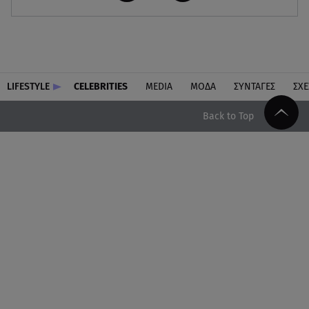
LIFESTYLE
CELEBRITIES
MEDIA
ΜΟΔΑ
ΣΥΝΤΑΓΕΣ
ΣΧΕ
Back to Top