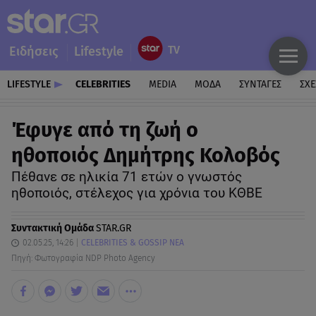
Ειδήσεις
Lifestyle
LIFESTYLE
CELEBRITIES
MEDIA
ΜΟΔΑ
ΣΥΝΤΑΓΕΣ
ΣΧΕ
Έφυγε από τη ζωή ο
ηθοποιός Δημήτρης Κολοβός
Πέθανε σε ηλικία 71 ετών ο γνωστός
ηθοποιός, στέλεχος για χρόνια του ΚΘΒΕ
Συντακτική Ομάδα
STAR.GR
02.05.25, 14:26
CELEBRITIES & GOSSIP ΝΕΑ
Πηγή: Φωτογραφία NDP Photo Agency