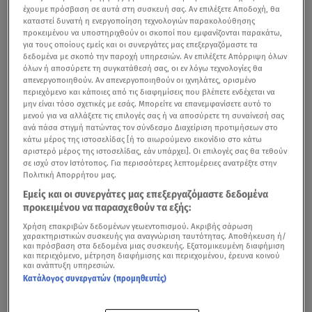
έχουμε πρόσβαση σε αυτά στη συσκευή σας. Αν επιλέξετε Αποδοχή, θα
καταστεί δυνατή η ενεργοποίηση τεχνολογιών παρακολούθησης
προκειμένου να υποστηριχθούν οι σκοποί που εμφανίζονται παρακάτω,
για τους οποίους εμείς και οι συνεργάτες μας επεξεργαζόμαστε τα
δεδομένα με σκοπό την παροχή υπηρεσιών. Αν επιλέξετε Απόρριψη όλων
όλων ή αποσύρετε τη συγκατάθεσή σας, οι εν λόγω τεχνολογίες θα
απενεργοποιηθούν. Αν απενεργοποιηθούν οι ιχνηλάτες, ορισμένο
περιεχόμενο και κάποιες από τις διαφημίσεις που βλέπετε ενδέχεται να
μην είναι τόσο σχετικές με εσάς. Μπορείτε να επανεμφανίσετε αυτό το
μενού για να αλλάξετε τις επιλογές σας ή να αποσύρετε τη συναίνεσή σας
ανά πάσα στιγμή πατώντας τον σύνδεσμο Διαχείριση προτιμήσεων στο
κάτω μέρος της ιστοσελίδας [ή το αιωρούμενο εικονίδιο στο κάτω
αριστερό μέρος της ιστοσελίδας, εάν υπάρχει]. Οι επιλογές σας θα τεθούν
σε ισχύ στον Ιστότοπος. Για περισσότερες λεπτομέρειες ανατρέξτε στην
Πολιτική Απορρήτου μας.
Εμείς και οι συνεργάτες μας επεξεργαζόμαστε δεδομένα
προκειμένου να παρασχεθούν τα εξής:
Χρήση επακριβών δεδομένων γεωεντοπισμού. Ακριβής σάρωση
χαρακτηριστικών συσκευής για αναγνώριση ταυτότητας. Αποθήκευση ή/
και πρόσβαση στα δεδομένα μιας συσκευής. Εξατομικευμένη διαφήμιση
και περιεχόμενο, μέτρηση διαφήμισης και περιεχομένου, έρευνα κοινού
και ανάπτυξη υπηρεσιών.
Κατάλογος συνεργατών (προμηθευτές)