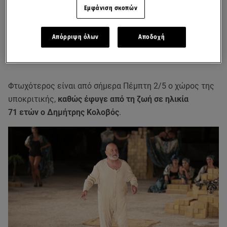
Εμφάνιση σκοπών
Απόρριψη όλων
Αποδοχή
Φτωχότερος είναι από σήμερα Πέμπτη 2/5 ο χώρος της
υποκριτικής,
καθώς έφυγε από τη ζωή σε ηλικία
71 ετών ο Δημήτρης Κολοβός
.