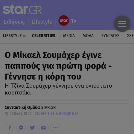
Ειδήσεις
Lifestyle
LIFESTYLE
CELEBRITIES
MEDIA
ΜΟΔΑ
ΣΥΝΤΑΓΕΣ
ΣΧΕ
Ο Μίκαελ Σουμάχερ έγινε
παππούς για πρώτη φορά -
Γέννησε η κόρη του
Η Τζίνα Σουμάχερ γέννησε ένα υγιέστατο
κοριτσάκι
Συντακτική Ομάδα
STAR.GR
06.04.25, 10:56
CELEBRITIES & GOSSIP ΝΕΑ