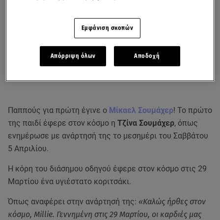
Εμφάνιση σκοπών
Απόρριψη όλων
Αποδοχή
Παππούς για πρώτη έγινε ο
Μίκαελ Σουμάχερ
! Το πρώτο
της παιδί έφερε στον κόσμο η
Τζίνα Σουμάχερ
, όπως
ενημέρωσε με ανάρτησή της το μεσημέρι του Σαββάτου
5 Απριλίου.
Η κόρη του διάσημου οδηγού έφερε στον κόσμο στις 29
Μαρτίου ένα υγιέστατο κοριτσάκι.
Όπως αναφέρει στην ανάρτησή της:
«Καλώς ήρθες στον
κόσμο, Millie. Γεννημένη στις 29 Μαρτίου, οι καρδιές μας