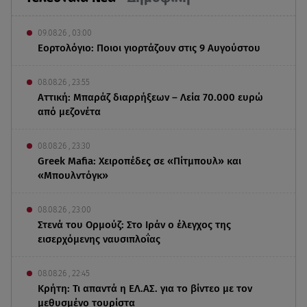
09.08.26 , 03:00
Εορτολόγιο: Ποιοι γιορτάζουν στις 9 Αυγούστου
08.08.26 , 23:55
Αττική: Μπαράζ διαρρήξεων – Λεία 70.000 ευρώ
από μεζονέτα
08.08.26 , 23:30
Greek Mafia: Χειροπέδες σε «Πίτμπουλ» και
«Μπουλντόγκ»
08.08.26 , 23:00
Στενά του Ορμούζ: Στο Ιράν ο έλεγχος της
εισερχόμενης ναυσιπλοΐας
08.08.26 , 22:45
Κρήτη: Τι απαντά η ΕΛ.ΑΣ. για το βίντεο με τον
μεθυσμένο τουρίστα