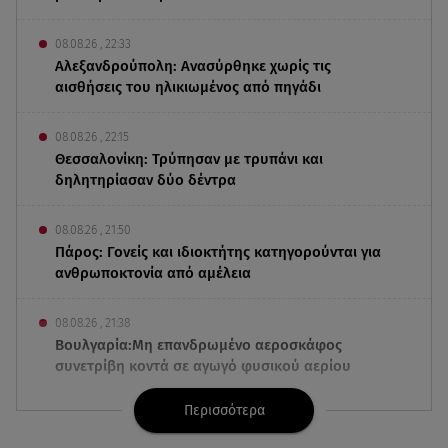
08.08.26 , 22:33
Αλεξανδρούπολη: Ανασύρθηκε χωρίς τις
αισθήσεις του ηλικιωμένος από πηγάδι
08.08.26 , 22:15
Θεσσαλονίκη: Τρύπησαν με τρυπάνι και
δηλητηρίασαν δύο δέντρα
08.08.26 , 21:50
Πάρος: Γονείς και ιδιοκτήτης κατηγορούνται για
ανθρωποκτονία από αμέλεια
08.08.26 , 21:38
Βουλγαρία:Μη επανδρωμένο αεροσκάφος
συνετρίβη κοντά σε αγωγό φυσικού αερίου
Περισσότερα
08.08.26 , 21:32
Φωτιά στην Αττικοβοιωτία: Ενέργεια ίση με έξι