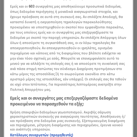
Εμείς και οι
603
συνεργάτες μας αποθηκεύουμε προσωπικά δεδομένα,
όπως δεδομένα περιήγησης ή μοναδικά αναγνωριστικά στοιχεία, και
έχουμε πρόσβαση σε αυτά στη συσκευή σας. Αν επιλέξετε Αποδοχή, θα
καταστεί δυνατή η ενεργοποίηση τεχνολογιών παρακολούθησης
προκειμένου να υποστηριχθούν οι σκοποί που εμφανίζονται παρακάτω,
για τους οποίους εμείς και οι συνεργάτες μας επεξεργαζόμαστε τα
δεδομένα με σκοπό την παροχή υπηρεσιών. Αν επιλέξετε Απόρριψη όλων
όλων ή αποσύρετε τη συγκατάθεσή σας, οι εν λόγω τεχνολογίες θα
απενεργοποιηθούν. Αν απενεργοποιηθούν οι ιχνηλάτες, ορισμένο
περιεχόμενο και κάποιες από τις διαφημίσεις που βλέπετε ενδέχεται να
μην είναι τόσο σχετικές με εσάς. Μπορείτε να επανεμφανίσετε αυτό το
μενού για να αλλάξετε τις επιλογές σας ή να αποσύρετε τη συναίνεσή σας
ανά πάσα στιγμή πατώντας τον σύνδεσμο Διαχείριση προτιμήσεων στο
κάτω μέρος της ιστοσελίδας [ή το αιωρούμενο εικονίδιο στο κάτω
αριστερό μέρος της ιστοσελίδας, εάν υπάρχει]. Οι επιλογές σας θα τεθούν
σε ισχύ στον Ιστότοπος. Για περισσότερες λεπτομέρειες ανατρέξτε στην
Πολιτική Απορρήτου μας.
Εμείς και οι συνεργάτες μας επεξεργαζόμαστε δεδομένα
προκειμένου να παρασχεθούν τα εξής:
Χρήση επακριβών δεδομένων γεωεντοπισμού. Ακριβής σάρωση
χαρακτηριστικών συσκευής για αναγνώριση ταυτότητας. Αποθήκευση ή/
και πρόσβαση στα δεδομένα μιας συσκευής. Εξατομικευμένη διαφήμιση
και περιεχόμενο, μέτρηση διαφήμισης και περιεχομένου, έρευνα κοινού
και ανάπτυξη υπηρεσιών.
Κατάλογος συνεργατών (προμηθευτές)