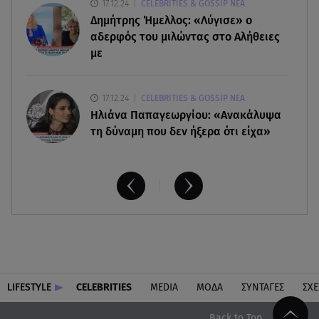
17.12.24
CELEBRITIES & GOSSIP ΝΕΑ
Νεκρή μεγαλόσωμη αρκούδα στην Καστοριά,
Δημήτρης Ήμελλος: «Λύγισε» ο
πιθανόν από πυροβολισμό
αδερφός του μιλώντας στο Αλήθειες
με
17.12.24
CELEBRITIES & GOSSIP ΝΕΑ
Ηλιάνα Παπαγεωργίου: «Ανακάλυψα
τη δύναμη που δεν ήξερα ότι είχα»
LIFESTYLE
CELEBRITIES
MEDIA
ΜΟΔΑ
ΣΥΝΤΑΓΕΣ
ΣΧΕ
Back to Top