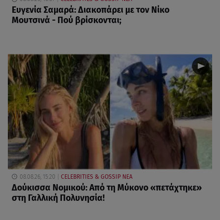
Ευγενία Σαμαρά: Διακοπάρει με τον Νίκο
Μουτσινά - Πού βρίσκονται;
08.08.26, 15:20
CELEBRITIES & GOSSIP ΝΕΑ
Δούκισσα Νομικού: Από τη Μύκονο «πετάχτηκε»
στη Γαλλική Πολυνησία!