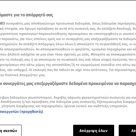
μαστε για το απόρρητό σας
603
συνεργάτες μας αποθηκεύουμε προσωπικά δεδομένα, όπως δεδομένα περιήγησης
κά στοιχεία, και έχουμε πρόσβαση σε αυτά στη συσκευή σας. Αν επιλέξετε Αποδοχή, θ
νεργοποίηση τεχνολογιών παρακολούθησης προκειμένου να υποστηριχθούν οι σκοποί
ι παρακάτω, για τους οποίους εμείς και οι συνεργάτες μας επεξεργαζόμαστε τα δεδομέ
υπηρεσιών. Αν επιλέξετε Απόρριψη όλων όλων ή αποσύρετε τη συγκατάθεσή σας, οι ε
 θα απενεργοποιηθούν. Αν απενεργοποιηθούν οι ιχνηλάτες, ορισμένο περιεχόμενο και κά
 που βλέπετε ενδέχεται να μην είναι τόσο σχετικές με εσάς. Μπορείτε να επανεμφανίσετ
ξετε τις επιλογές σας ή να αποσύρετε τη συναίνεσή σας ανά πάσα στιγμή πατώντας τον
προτιμήσεων στο κάτω μέρος της ιστοσελίδας [ή το αιωρούμενο εικονίδιο στο κάτω α
δας, εάν υπάρχει]. Οι επιλογές σας θα τεθούν σε ισχύ στον Ιστότοπος. Για περισσότερε
την Πολιτική Απορρήτου μας.
Δείτε περισσότερα άρθρα μας στα αποτελέσματα αναζήτησης
 οι συνεργάτες μας επεξεργαζόμαστε δεδομένα προκειμένου να παρασχ
Add star.gr on Google
ριβών δεδομένων γεωεντοπισμού. Ακριβής σάρωση χαρακτηριστικών συσκευής για αν
 Αποθήκευση ή/και πρόσβαση στα δεδομένα μιας συσκευής. Εξατομικευμένη διαφήμι
ίκου πρόσφατα ταξίδεψε στην Ίμπιζα για επαγγελματικούς λόγους- Tα instastories 
, μέτρηση διαφήμισης και περιεχομένου, έρευνα κοινού και ανάπτυξη υπηρεσιών.
συνεργατών (προμηθευτές)
ρνίκου
και ο
Μίλτος Καμπουρίδης
απολαμβάνουν το καλοκαίρ
η σκοπών
Απόρριψη όλων
Απ
ώς στη
Μύκονο.