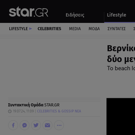
Αθλητικά
Quiz
Ειδήσεις
Lifestyle
Αυτοκίνητο
LIFESTYLE
CELEBRITIES
MEDIA
ΜΟΔΑ
ΣΥΝΤΑΓΕΣ
Βερνίκ
δύο με
Το beach 
Συντακτική Ομάδα
STAR.GR
19.07.24, 11:09
CELEBRITIES & GOSSIP ΝΕΑ