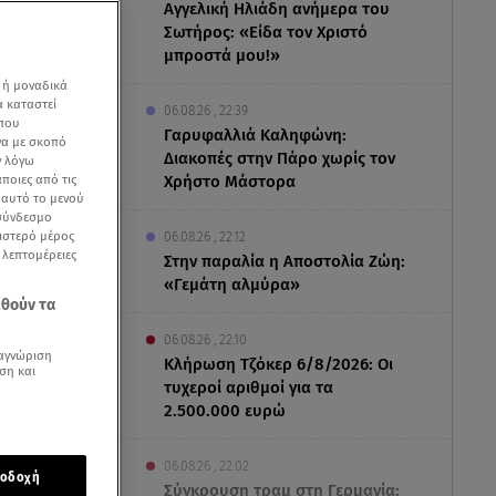
Αγγελική Ηλιάδη ανήμερα του
Σωτήρος: «Είδα τον Χριστό
μπροστά μου!»
 ή μοναδικά
α καταστεί
06.08.26 , 22:39
 που
Γαρυφαλλιά Καληφώνη:
να με σκοπό
Διακοπές στην Πάρο χωρίς τον
ν λόγω
ποιες από τις
Χρήστο Μάστορα
ε αυτό το μενού
 σύνδεσμο
ριστερό μέρος
06.08.26 , 22:12
ς λεπτομέρειες
Στην παραλία η Αποστολία Ζώη:
«Γεμάτη αλμύρα»
εθούν τα
06.08.26 , 22:10
αγνώριση
Κλήρωση Τζόκερ 6/8/2026: Οι
ση και
τυχεροί αριθμοί για τα
της από το νησί
2.500.000 ευρώ
ι τους
06.08.26 , 22:02
οδοχή
Σύγκρουση τραμ στη Γερμανία: