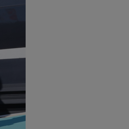
Motor Oil: Δωρεά
πυροσβεστικών οχημάτων και
εξοπλισμού στον Άγιο Βασίλειο
06.08.26 , 20:49
Άκης Παυλόπουλος: Η τρυφερή
εξομολόγηση της συζύγου του,
Ελένης Φωτοπούλου
06.08.26 , 20:25
Πώς επικοινωνούν τα
ελικόπτερα στη φωτιά και ο
ρόλος του «συνδέσμου»
06.08.26 , 20:16
Αθηνά Οικονομάκου από την
Μπόρα Μπόρα: «Έσκασε όλη η
κούραση του χειμώνα»
06.08.26 , 20:04