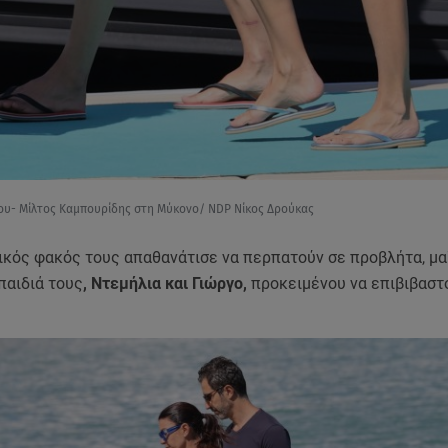
ου- Μίλτος Καμπουρίδης στη Μύκονο/ NDP Νίκος Δρούκας
κός φακός τους απαθανάτισε να περπατούν σε προβλήτα, μαζ
παιδιά τους
, Ντεμήλια και Γιώργο,
προκειμένου να επιβιβαστ