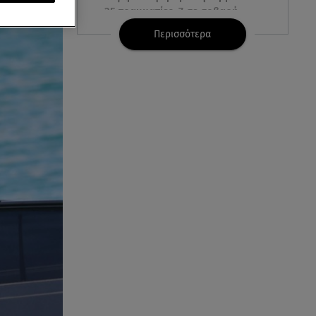
25 τραυματίες, 7 σε σοβαρή
κατάσταση
Περισσότερα
06.08.26 , 21:59
Νέες τουρκικές προκλήσεις στο
Αιγαίο - Αερομαχία με ελληνικά
F-16
06.08.26 , 21:31
Τροχαίο για τον Mike - Η
ανακοίνωση του ράπερ στα
social media
06.08.26 , 21:22
Ισραήλ - Κύπρος - Κρήτη: Το
μεγαλύτερο υποθαλάσσιο
καλώδιο στον κόσμο
06.08.26 , 21:07