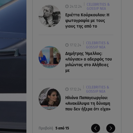
CELEBRITIES &
24.12.24
GOSSIP ΝΕΑ
Εριέττα Κούρκουλου: Η
φωτογραφία με τους
γιους της από το
CELEBRITIES &
17.12.24
GOSSIP ΝΕΑ
Δημήτρης Ήμελλος:
«Λύγισε» ο αδερφός του
μιλώντας στο Αλήθειες
με
CELEBRITIES &
17.12.24
GOSSIP ΝΕΑ
Ηλιάνα Παπαγεωργίου:
«Ανακάλυψα τη δύναμη
που δεν ήξερα ότι είχα»
Προβολή
5 από 15