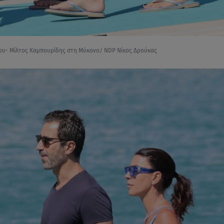
ου- Μίλτος Καμπουρίδης στη Μύκονο/ NDP Νίκος Δρούκας