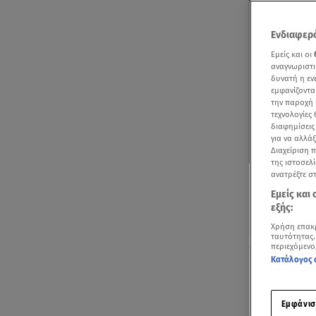
Ενδιαφερό
Εμείς και οι
αναγνωριστι
δυνατή η ε
εμφανίζοντα
την παροχή 
τεχνολογίες
διαφημίσεις
για να αλλά
Διαχείριση 
της ιστοσελί
ανατρέξτε σ
Εμείς και
εξής:
Χρήση επακ
ταυτότητας.
Η Μαρίνα Βερν
περιεχόμενο
Κατάλογος 
της Ισπανίας
Η
Μαρίνα Βε
Εμφάνισ
οικογενειακ