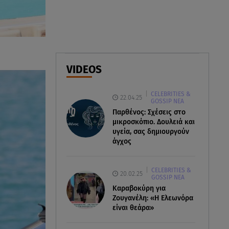
Σαμοθράκη: Συγκλονιστική
διάσωση 15χρονης από
δύσβατο φαράγγι
06.08.26 , 19:44
Πότε δεν επιβάλλεται φόρος
VIDEOS
κληρονομιάς σε τραπεζικές
καταθέσεις
CELEBRITIES &
22.04.25
GOSSIP ΝΕΑ
06.08.26 , 19:17
Παρθένος: Σχέσεις στο
Κυψέλη: «Βιώνουμε βαθιά
μικροσκόπιο. Δουλειά και
υγεία, σας δημιουργούν
οδύνη» - Τι λέει η οικογένεια της
άγχος
Λίζα
CELEBRITIES &
20.02.25
GOSSIP ΝΕΑ
Καραβοκύρη για
Ζουγανέλη: «Η Ελεωνόρα
είναι θεάρα»