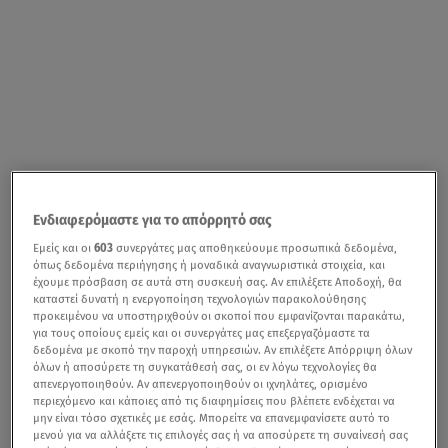
Ενδιαφερόμαστε για το απόρρητό σας
Εμείς και οι
603
συνεργάτες μας αποθηκεύουμε προσωπικά δεδομένα,
όπως δεδομένα περιήγησης ή μοναδικά αναγνωριστικά στοιχεία, και
έχουμε πρόσβαση σε αυτά στη συσκευή σας. Αν επιλέξετε Αποδοχή, θα
καταστεί δυνατή η ενεργοποίηση τεχνολογιών παρακολούθησης
προκειμένου να υποστηριχθούν οι σκοποί που εμφανίζονται παρακάτω,
για τους οποίους εμείς και οι συνεργάτες μας επεξεργαζόμαστε τα
δεδομένα με σκοπό την παροχή υπηρεσιών. Αν επιλέξετε Απόρριψη όλων
όλων ή αποσύρετε τη συγκατάθεσή σας, οι εν λόγω τεχνολογίες θα
απενεργοποιηθούν. Αν απενεργοποιηθούν οι ιχνηλάτες, ορισμένο
περιεχόμενο και κάποιες από τις διαφημίσεις που βλέπετε ενδέχεται να
μην είναι τόσο σχετικές με εσάς. Μπορείτε να επανεμφανίσετε αυτό το
μενού για να αλλάξετε τις επιλογές σας ή να αποσύρετε τη συναίνεσή σας