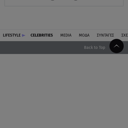
LIFESTYLE
CELEBRITIES
MEDIA
ΜΟΔΑ
ΣΥΝΤΑΓΕΣ
ΣΧΕ
Back to Top