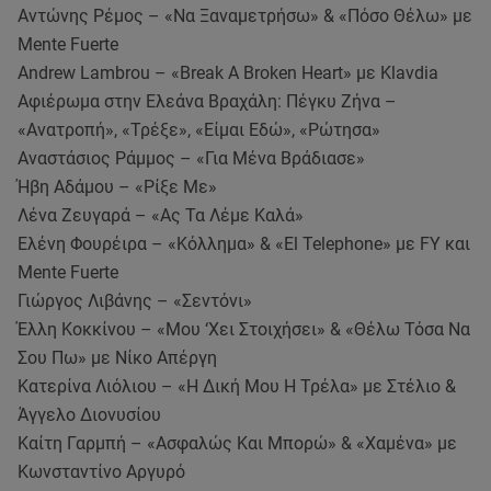
Αντώνης Ρέμος – «Να Ξαναμετρήσω» & «Πόσο Θέλω» με
Mente Fuerte
Andrew Lambrou – «Break Α Broken Heart» με Klavdia
Αφιέρωμα στην Ελεάνα Βραχάλη: Πέγκυ Ζήνα –
«Ανατροπή», «Τρέξε», «Είμαι Εδώ», «Ρώτησα»
Αναστάσιος Ράμμος – «Για Μένα Βράδιασε»
Ήβη Αδάμου – «Ρίξε Με»
Λένα Ζευγαρά – «Ας Τα Λέμε Καλά»
Ελένη Φουρέιρα – «Κόλλημα» & «El Telephone» με FY και
Mente Fuerte
Γιώργος Λιβάνης – «Σεντόνι»
Έλλη Κοκκίνου – «Μου ‘Χει Στοιχήσει» & «Θέλω Τόσα Να
Σου Πω» με Νίκο Απέργη
Κατερίνα Λιόλιου – «Η Δική Μου Η Τρέλα» με Στέλιο &
Άγγελο Διονυσίου
Καίτη Γαρμπή – «Ασφαλώς Και Μπορώ» & «Χαμένα» με
Κωνσταντίνο Αργυρό