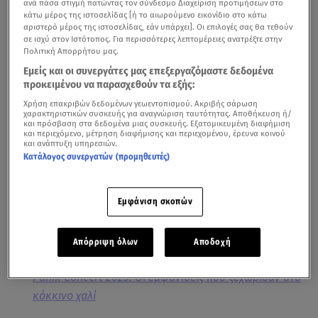
ανά πάσα στιγμή πατώντας τον σύνδεσμο Διαχείριση προτιμήσεων στο
κάτω μέρος της ιστοσελίδας [ή το αιωρούμενο εικονίδιο στο κάτω
αριστερό μέρος της ιστοσελίδας, εάν υπάρχει]. Οι επιλογές σας θα τεθούν
σε ισχύ στον Ιστότοπος. Για περισσότερες λεπτομέρειες ανατρέξτε στην
Πολιτική Απορρήτου μας.
Εμείς και οι συνεργάτες μας επεξεργαζόμαστε δεδομένα
προκειμένου να παρασχεθούν τα εξής:
Χρήση επακριβών δεδομένων γεωεντοπισμού. Ακριβής σάρωση
χαρακτηριστικών συσκευής για αναγνώριση ταυτότητας. Αποθήκευση ή/
και πρόσβαση στα δεδομένα μιας συσκευής. Εξατομικευμένη διαφήμιση
Το
Panik Concert,
το μουσικό γεγονός της χρονιάς που
και περιεχόμενο, μέτρηση διαφήμισης και περιεχομένου, έρευνα κοινού
και ανάπτυξη υπηρεσιών.
αγαπήθηκε από την πρώτη στιγμή και έχει γίνει θεσμός,
Κατάλογος συνεργατών (προμηθευτές)
επέστρεψε για δεύτερη φορά, μέσα από μία επική και
φαντασμαγορική συναυλία στην οποία παρουσιάστηκαν
Εμφάνιση σκοπών
οι μεγάλες επιτυχίες της φετινής χρονιάς που έχουν
την υπογραφή της Panik Entertainment Group.
Απόρριψη όλων
Αποδοχή
Panik Concert 2023: Οι εμφανίσεις που ξεχώρισαν στο
κόκκινο χαλί