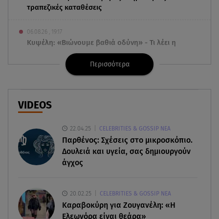
τραπεζικές καταθέσεις
06.08.26 , 19:17
Κυψέλη: «Βιώνουμε βαθιά οδύνη» - Τι λέει η
οικογένεια της Λίζα
Περισσότερα
06.08.26 , 19:10
Μπαντέρας: «Η καρδιακή προσβολή ήταν το
καλύτερο πράγμα που μου συνέβη»
VIDEOS
06.08.26 , 18:49
22.04.25
CELEBRITIES & GOSSIP ΝΕΑ
Συντάξεις χηρείας: Τέλος στο «ψαλίδι» μετά την
Παρθένος: Σχέσεις στο μικροσκόπιο.
τριετία
Δουλειά και υγεία, σας δημιουργούν
άγχος
06.08.26 , 18:38
Maxus T60 Max: Στον αγώνα κατά της φωτιάς στο
Πόρτο Γερμενό
20.02.25
CELEBRITIES & GOSSIP ΝΕΑ
Καραβοκύρη για Ζουγανέλη: «Η
06.08.26 , 18:35
Ελεωνόρα είναι θεάρα»