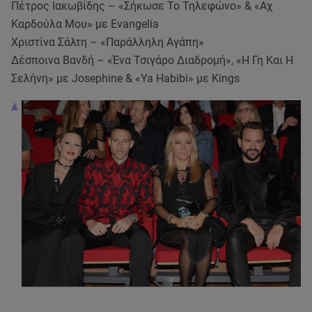
Πέτρος Ιακωβίδης – «Σήκωσε Το Τηλεφώνo» & «Αχ
Καρδούλα Μου» με Evangelia
Χριστίνα Σάλτη – «Παράλληλη Αγάπη»
Δέσποινα Βανδή – «Ένα Τσιγάρο Διαδρομή», «Η Γη Και Η
Σελήνη» με Josephine & «Ya Habibi» με Kings