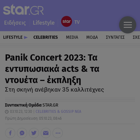
Ειδήσεις
Lifestyle
LIFESTYLE
CELEBRITIES
MEDIA
ΜΟΔΑ
ΣΥΝΤΑΓΕΣ
ΣΧΕ
Panik Concert 2023: Τα
εντυπωσιακά acts & τα
ντουέτα – έκπληξη
Στη σκηνή ανέβηκαν 35 καλλιτέχνες
Συντακτική Ομάδα
STAR.GR
03.10.23, 12:30
CELEBRITIES & GOSSIP ΝΕΑ
Πρώτη Δημοσίευση: 05.10.23, 08:46