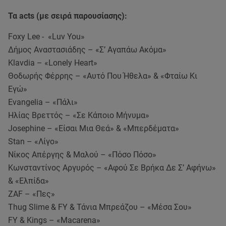
Τα acts (με σειρά παρουσίασης):
Foxy Lee - «Luv You»
Δήμος Αναστασιάδης – «Σ’ Αγαπάω Ακόμα»
Klavdia – «Lonely Heart»
Θοδωρής Φέρρης – «Αυτό Που Ήθελα» & «Φταίω Κι
Εγώ»
Evangelia – «Πάλι»
Ηλίας Βρεττός – «Σε Κάποιο Μήνυμα»
Josephine – «Είσαι Μια Θεά» & «Μπερδέματα»
Stan – «Λίγο»
Νίκος Απέργης & Μαλού – «Πόσο Πόσο»
Κωνσταντίνος Αργυρός – «Αφού Σε Βρήκα Δε Σ’ Αφήνω»
& «Ελπίδα»
ZAF – «Πες»
Thug Slime & FY & Τάνια Μπρεάζου – «Μέσα Σου»
FY & Kings – «Macarena»