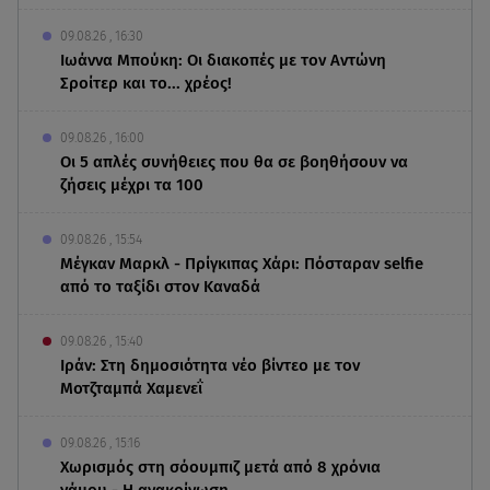
09.08.26 , 16:30
Ιωάννα Μπούκη: Οι διακοπές με τον Αντώνη
Σροίτερ και το... χρέος!
09.08.26 , 16:00
Οι 5 απλές συνήθειες που θα σε βοηθήσουν να
ζήσεις μέχρι τα 100
09.08.26 , 15:54
Μέγκαν Μαρκλ - Πρίγκιπας Χάρι: Πόσταραν selfie
από το ταξίδι στον Καναδά
09.08.26 , 15:40
Ιράν: Στη δημοσιότητα νέο βίντεο με τον
Μοτζταμπά Χαμενεΐ
09.08.26 , 15:16
Χωρισμός στη σόουμπιζ μετά από 8 χρόνια
γάμου - Η ανακοίνωση