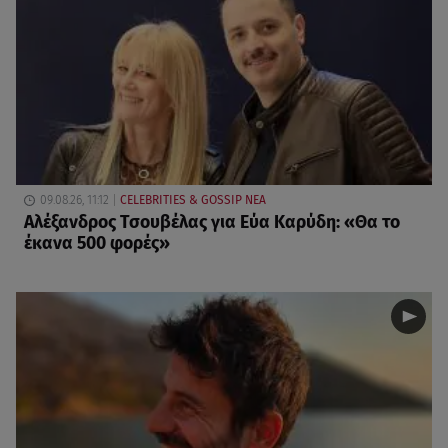
09.08.26, 11:12
CELEBRITIES & GOSSIP ΝΕΑ
Αλέξανδρος Τσουβέλας για Εύα Καρύδη: «Θα το
έκανα 500 φορές»