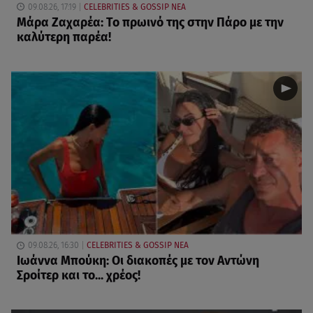
09.08.26, 17:19
CELEBRITIES & GOSSIP ΝΕΑ
Μάρα Ζαχαρέα: Το πρωινό της στην Πάρο με την
καλύτερη παρέα!
09.08.26, 16:30
CELEBRITIES & GOSSIP ΝΕΑ
Ιωάννα Μπούκη: Οι διακοπές με τον Αντώνη
Σροίτερ και το... χρέος!