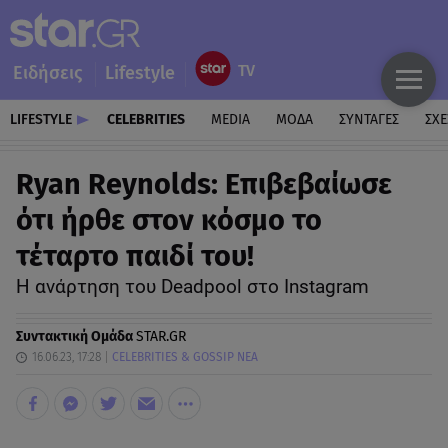
Ειδήσεις
Lifestyle
LIFESTYLE
CELEBRITIES
MEDIA
ΜΟΔΑ
ΣΥΝΤΑΓΕΣ
ΣΧΕ
Ryan Reynolds: Επιβεβαίωσε
ότι ήρθε στον κόσμο το
τέταρτο παιδί του!
Η ανάρτηση του Deadpool στο Instagram
Συντακτική Ομάδα
STAR.GR
16.06.23, 17:28
CELEBRITIES & GOSSIP ΝΕΑ