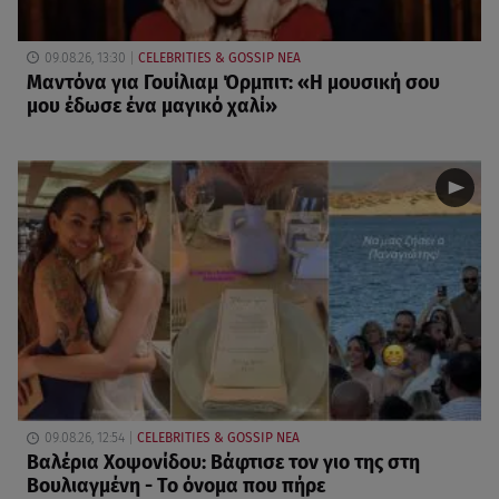
09.08.26, 13:30
CELEBRITIES & GOSSIP ΝΕΑ
Μαντόνα για Γουίλιαμ Όρμπιτ: «Η μουσική σου
μου έδωσε ένα μαγικό χαλί»
09.08.26, 12:54
CELEBRITIES & GOSSIP ΝΕΑ
Βαλέρια Χοψονίδου: Βάφτισε τον γιο της στη
Βουλιαγμένη - Το όνομα που πήρε