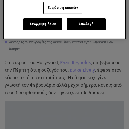
Εμφάνιση σκοπών
Απόρριψη όλων
Αποδοχή
Διάφορες φωτογραφίες της Blake Lively και του Ryan Reynolds/ AP
Images
Ο αστέρας του Hollywood,
Ryan Reynolds
, επιβεβαίωσε
την Πέμπτη ότι η σύζυγός του,
Blake Lively
, έφερε στον
κόσμο το τέταρτο παιδί τους. Η είδηση είχε γίνει
γνωστή τον Φεβρουάριο αλλά μέχρι σήμερα, κανείς από
τους δύο ηθοποιούς δεν την είχε επιβεβαιώσει.