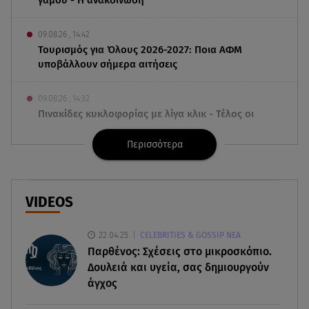
09.08.26 , 14:42
Τουρισμός για Όλους 2026-2027: Ποια ΑΦΜ
υποβάλλουν σήμερα αιτήσεις
09.08.26 , 14:32
Πινακίδες κυκλοφορίας με λίγα κλικ - Τέλος οι
καθυστερήσεις
Περισσότερα
09.08.26 , 14:01
Γνωστός δημοσιογράφος αποκάλυψε ότι
σύντομα παντρεύεται τη σύντροφό του
VIDEOS
09.08.26 , 14:00
22.04.25
CELEBRITIES & GOSSIP ΝΕΑ
Αδιάβροχη μάσκαρα: αφαίρεσε την χωρίς να
Παρθένος: Σχέσεις στο μικροσκόπιο.
ταλαιπωρείς τις βλεφερίδες σου
Δουλειά και υγεία, σας δημιουργούν
άγχος
09.08.26 , 13:47
Χούθι: «Χτύπησαν» διυλιστήριο της Aramco στη