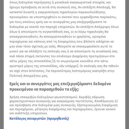
όπως δεδομένα περιήγησης ή μοναδικά αναγνωριστικά στοιχεία, και
έχουμε πρόσβαση σε αυτά στη συσκευή σας. Αν επιλέξετε Αποδοχή, θα
καταστεί δυνατή η ενεργοποίηση τεχνολογιών παρακολούθησης
προκειμένου να υποστηριχθούν οι σκοποί που εμφανίζονται παρακάτω,
για τους οποίους εμείς και οι συνεργάτες μας επεξεργαζόμαστε τα
δεδομένα με σκοπό την παροχή υπηρεσιών. Αν επιλέξετε Απόρριψη όλων
όλων ή αποσύρετε τη συγκατάθεσή σας, οι εν λόγω τεχνολογίες θα
απενεργοποιηθούν. Αν απενεργοποιηθούν οι ιχνηλάτες, ορισμένο
περιεχόμενο και κάποιες από τις διαφημίσεις που βλέπετε ενδέχεται να
μην είναι τόσο σχετικές με εσάς. Μπορείτε να επανεμφανίσετε αυτό το
μενού για να αλλάξετε τις επιλογές σας ή να αποσύρετε τη συναίνεσή σας
ανά πάσα στιγμή πατώντας τον σύνδεσμο Διαχείριση προτιμήσεων στο
κάτω μέρος της ιστοσελίδας [ή το αιωρούμενο εικονίδιο στο κάτω
αριστερό μέρος της ιστοσελίδας, εάν υπάρχει]. Οι επιλογές σας θα τεθούν
σε ισχύ στον Ιστότοπος. Για περισσότερες λεπτομέρειες ανατρέξτε στην
Πολιτική Απορρήτου μας.
Εμείς και οι συνεργάτες μας επεξεργαζόμαστε δεδομένα
προκειμένου να παρασχεθούν τα εξής:
Χρήση επακριβών δεδομένων γεωεντοπισμού. Ακριβής σάρωση
χαρακτηριστικών συσκευής για αναγνώριση ταυτότητας. Αποθήκευση ή/
και πρόσβαση στα δεδομένα μιας συσκευής. Εξατομικευμένη διαφήμιση
και περιεχόμενο, μέτρηση διαφήμισης και περιεχομένου, έρευνα κοινού
και ανάπτυξη υπηρεσιών.
Κατάλογος συνεργατών (προμηθευτές)