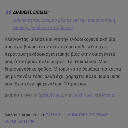
Ηθοποιός του Σασμού μίλησε για την κακοποιητική
συμπεριφορά του πατέρα του
Κλείνοντας, μίλησε και για την ενδοοικογενειακή βία
που έχει βιώσει όταν ήταν ακόμα παιδί. «Υπήρχε
περίπτωση ενδοοικογενειακής βίας στην οικογένειά
μου, όταν ήμουν πολύ μικρός. Το ανακάλεσα. Μου
δημιουργήθηκε φόβος. Μπορώ να το θυμάμαι πια και να
μη με πονάει τόσο, αλλά έχει χαραχτεί πολύ βαθιά μέσα
μου. Έχω κάνει ψυχανάλυση 10 χρόνια».
Διαβάστε όλα τα
lifestyle νεα
, για
Celebrities
και
Media
.
|
|
Διαβάστε περισσότερα:
ΣΑΣΜΟΣ
ΔΗΜΗΤΡΗΣ ΓΕΩΡΓΑΛΑΣ
SUPER ΚΑΤΕΡΙΝΑ