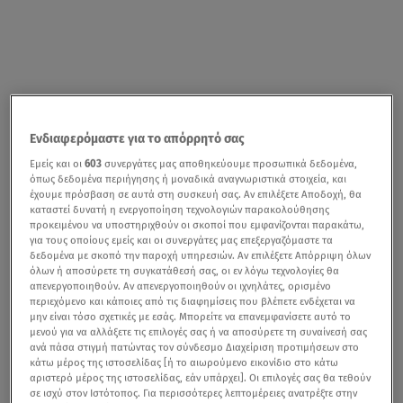
Ενδιαφερόμαστε για το απόρρητό σας
Εμείς και οι
603
συνεργάτες μας αποθηκεύουμε προσωπικά δεδομένα,
όπως δεδομένα περιήγησης ή μοναδικά αναγνωριστικά στοιχεία, και
έχουμε πρόσβαση σε αυτά στη συσκευή σας. Αν επιλέξετε Αποδοχή, θα
καταστεί δυνατή η ενεργοποίηση τεχνολογιών παρακολούθησης
προκειμένου να υποστηριχθούν οι σκοποί που εμφανίζονται παρακάτω,
για τους οποίους εμείς και οι συνεργάτες μας επεξεργαζόμαστε τα
δεδομένα με σκοπό την παροχή υπηρεσιών. Αν επιλέξετε Απόρριψη όλων
όλων ή αποσύρετε τη συγκατάθεσή σας, οι εν λόγω τεχνολογίες θα
απενεργοποιηθούν. Αν απενεργοποιηθούν οι ιχνηλάτες, ορισμένο
περιεχόμενο και κάποιες από τις διαφημίσεις που βλέπετε ενδέχεται να
μην είναι τόσο σχετικές με εσάς. Μπορείτε να επανεμφανίσετε αυτό το
μενού για να αλλάξετε τις επιλογές σας ή να αποσύρετε τη συναίνεσή σας
ανά πάσα στιγμή πατώντας τον σύνδεσμο Διαχείριση προτιμήσεων στο
κάτω μέρος της ιστοσελίδας [ή το αιωρούμενο εικονίδιο στο κάτω
αριστερό μέρος της ιστοσελίδας, εάν υπάρχει]. Οι επιλογές σας θα τεθούν
σε ισχύ στον Ιστότοπος. Για περισσότερες λεπτομέρειες ανατρέξτε στην