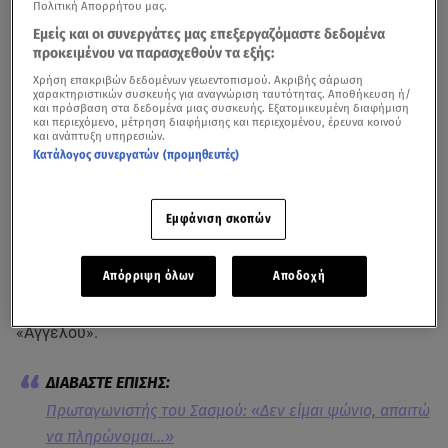
Πολιτική Απορρήτου μας.
Εμείς και οι συνεργάτες μας επεξεργαζόμαστε δεδομένα
προκειμένου να παρασχεθούν τα εξής:
Χρήση επακριβών δεδομένων γεωεντοπισμού. Ακριβής σάρωση
χαρακτηριστικών συσκευής για αναγνώριση ταυτότητας. Αποθήκευση ή/
και πρόσβαση στα δεδομένα μιας συσκευής. Εξατομικευμένη διαφήμιση
και περιεχόμενο, μέτρηση διαφήμισης και περιεχομένου, έρευνα κοινού
και ανάπτυξη υπηρεσιών.
Κατάλογος συνεργατών (προμηθευτές)
Η συνέντευξη του Δημήτρη Γεωργαλά στη Super Κατερίνα
Εμφάνιση σκοπών
Καταιγιστικές αναμένεται να είναι οι εξελίξεις στα
Απόρριψη όλων
Αποδοχή
επόμενα επεισόδια του
«Σασμού»
. Όπως έχουμε δει ο
«Κώστας» βρίσκεται στη φυλακή για τον φόνο του
«Άγγελου».
Πρωταγωνιστής του Σασμού: «Δεν είμαι ψώνιο, απαιτώ
να πληρώνομαι...»