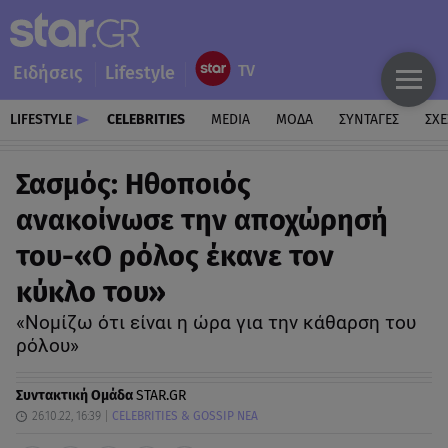
Ειδήσεις
Lifestyle
LIFESTYLE
CELEBRITIES
MEDIA
ΜΟΔΑ
ΣΥΝΤΑΓΕΣ
ΣΧΕ
Σασμός: Ηθοποιός
ανακοίνωσε την αποχώρησή
του-«Ο ρόλος έκανε τον
κύκλο του»
«Νομίζω ότι είναι η ώρα για την κάθαρση του
ρόλου»
Συντακτική Ομάδα
STAR.GR
26.10.22, 16:39
CELEBRITIES & GOSSIP ΝΕΑ