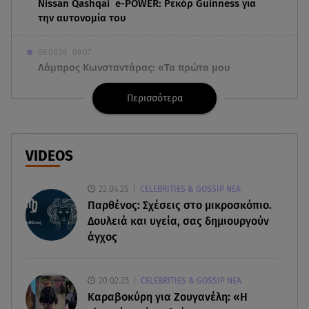
Nissan Qashqai e-POWER: Ρεκόρ Guinness για
την αυτονομία του
06.08.26 , 09:07
Λάμπρος Κωνσταντάρας: «Τα πρώτα μου
γενέθλια που δεν θα με πάρεις τηλέφωνο»
Περισσότερα
06.08.26 , 09:03
Μαρία Κάλλας: Όταν η ντίβα της όπερας μίλησε
σπαστά ελληνικά στο ραδιόφωνο
VIDEOS
06.08.26 , 08:58
22.04.25
CELEBRITIES & GOSSIP ΝΕΑ
Τι είναι το «πολωμένο μελτέμι», που
Παρθένος: Σχέσεις στο μικροσκόπιο.
τροφοδότησε τις φωτιές σε Αττικοβοιωτία
Δουλειά και υγεία, σας δημιουργούν
άγχος
06.08.26 , 08:35
Μυστράς: «Δεν ήταν οικονομικός ο λόγος που
κράτησε τον νεκρό πατέρα του»
20.02.25
CELEBRITIES & GOSSIP ΝΕΑ
Καραβοκύρη για Ζουγανέλη: «Η
06.08.26 , 08:17