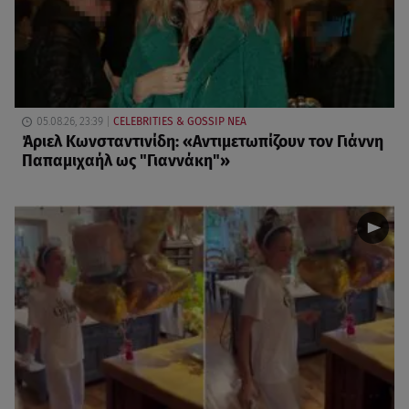
05.08.26, 23:39
CELEBRITIES & GOSSIP ΝΕΑ
Άριελ Κωνσταντινίδη: «Αντιμετωπίζουν τον Γιάννη
Παπαμιχαήλ ως "Γιαννάκη"»