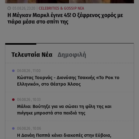
05.08.26, 23:20
CELEBRITIES & GOSSIP ΝΕΑ
Η Μέγκαν Μαρκλ έγινε 45! Ο ξέφρενος χορός με
τιάρα μέσα στο σπίτι της
Τελευταία Νέα
Δημοφιλή
06.08.26 , 11:00
Κώστας Τουρνάς - Διονύσης Τσακνής «Το Ροκ το
Ελληνικό», στο Θέατρο Άλσος
06.08.26 , 10:33
Μάλια: Βούτηξε για να σώσει τη φίλη της και
πνίγηκε μπροστά στα παιδιά της
06.08.26 , 10:06
Η Δανάη Παππά κάνει διακοπές στην Εύβοια,