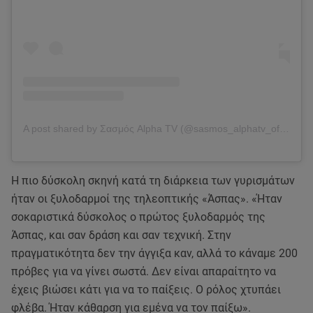
A post shared by Σασμός Alpha TV (@sasmos_alphatv_official)
Η πιο δύσκολη σκηνή κατά τη διάρκεια των γυρισμάτων
ήταν οι ξυλοδαρμοί της τηλεοπτικής «Άσπας». «Ήταν
σοκαριστικά δύσκολος ο πρώτος ξυλοδαρμός της
Άσπας, και σαν δράση και σαν τεχνική. Στην
πραγματικότητα δεν την άγγιξα καν, αλλά το κάναμε 200
πρόβες για να γίνει σωστά. Δεν είναι απαραίτητο να
έχεις βιώσει κάτι για να το παίξεις. Ο ρόλος χτυπάει
φλέβα. Ήταν κάθαρση για εμένα να τον παίξω».