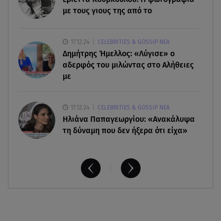
αλμύρα»
με τους γιους της από το
06.08.26 , 11:17
17.12.24
CELEBRITIES & GOSSIP ΝΕΑ
Kymco Agility NX 125 Τοp Case: Η τιμή του νέου
Δημήτρης Ήμελλος: «Λύγισε» ο
μοντέλου
αδερφός του μιλώντας στο Αλήθειες
με
17.12.24
CELEBRITIES & GOSSIP ΝΕΑ
Ηλιάνα Παπαγεωργίου: «Ανακάλυψα
τη δύναμη που δεν ήξερα ότι είχα»