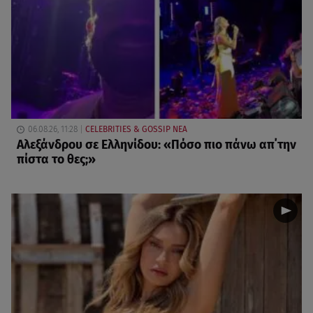
06.08.26, 11:28
CELEBRITIES & GOSSIP ΝΕΑ
Αλεξάνδρου σε Ελληνίδου: «Πόσο πιο πάνω απ΄την
πίστα το θες;»