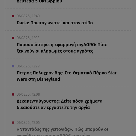
Δευτέρα 5 Οκτωβρίου
06.08.26 , 12:40
Dacia: Πρωταγωνιστεί και στον στίβο
06.08.26 , 12:33
Παρουσιάστηκε η εφαρμογή myAGRO: Πότε
ξεκινούν οι πληρωμές στους αγρότες
06.08.26 , 12:29
Πέτρος Πολυχρονίδης: Στο Θεματικό Πάρκο Star
Wars στη Disneyland
06.08.26 , 12:08
Δεκαπενταύγουστος: Δείτε πόσα χρήματα
δικαιούστε αν εργαστείτε την αργία
06.08.26 , 12:05
«Νταντάδες της γειτονιάς»: Πώς μπορούν οι
γιαγιάδες να πάρουν 500€ τον μήνα