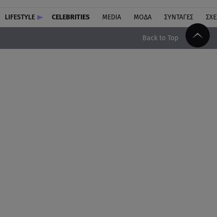
LIFESTYLE
CELEBRITIES
MEDIA
ΜΟΔΑ
ΣΥΝΤΑΓΕΣ
ΣΧΕ
Back to Top