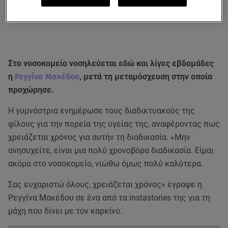
Στο νοσοκομείο νοσηλεύεται εδώ και λίγες εβδομάδες
η
Ρεγγίνα Μακέδου
, μετά τη μεταμόσχευση στην οποία
προχώρησε.
Η γυμνάστρια ενημέρωσε τους διαδικτυακούς της
φίλους για την πορεία της υγείας της, αναφέροντας πως
χρειάζεται χρόνος για αυτήν τη διαδικασία. «Μην
ανησυχείτε, είναι μια πολύ χρονοβόρα διαδικασία. Είμαι
ακόμα στο νοσοκομείο, νιώθω όμως πολύ καλύτερα.
Σας ευχαριστώ όλους, χρειάζεται χρόνος» έγραψε η
Ρεγγίνα Μακέδου σε ένα από τα instastories της για τη
μάχη που δίνει με τον καρκίνο.