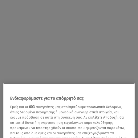
Ενδιαφερόμαστε για το απόρρητό σας
Εμείς και οι
603
συνεργάτες μας αποθηκεύουμε προσωπικά δεδομένα,
όπως δεδομένα περιήγησης ή μοναδικά αναγνωριστικά στοιχεία, και
έχουμε πρόσβαση σε αυτά στη συσκευή σας. Αν επιλέξετε Αποδοχή, θα
καταστεί δυνατή η ενεργοποίηση τεχνολογιών παρακολούθησης
προκειμένου να υποστηριχθούν οι σκοποί που εμφανίζονται παρακάτω,
για τους οποίους εμείς και οι συνεργάτες μας επεξεργαζόμαστε τα