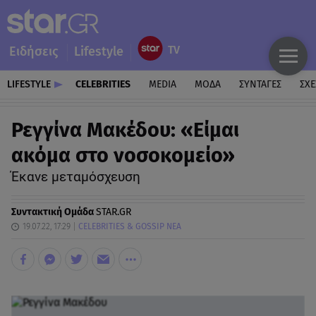
Ειδήσεις
Lifestyle
LIFESTYLE
CELEBRITIES
MEDIA
ΜΟΔΑ
ΣΥΝΤΑΓΕΣ
ΣΧΕ
Ρεγγίνα Μακέδου: «Είμαι
ακόμα στο νοσοκομείο»
Έκανε μεταμόσχευση
Συντακτική Ομάδα
STAR.GR
19.07.22, 17:29
CELEBRITIES & GOSSIP ΝΕΑ