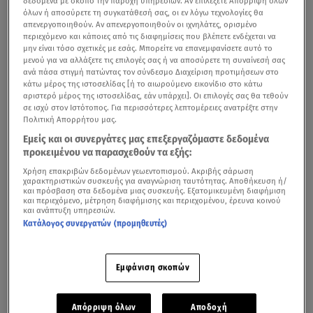
δεδομένα με σκοπό την παροχή υπηρεσιών. Αν επιλέξετε Απόρριψη όλων
όλων ή αποσύρετε τη συγκατάθεσή σας, οι εν λόγω τεχνολογίες θα
απενεργοποιηθούν. Αν απενεργοποιηθούν οι ιχνηλάτες, ορισμένο
περιεχόμενο και κάποιες από τις διαφημίσεις που βλέπετε ενδέχεται να
μην είναι τόσο σχετικές με εσάς. Μπορείτε να επανεμφανίσετε αυτό το
μενού για να αλλάξετε τις επιλογές σας ή να αποσύρετε τη συναίνεσή σας
ανά πάσα στιγμή πατώντας τον σύνδεσμο Διαχείριση προτιμήσεων στο
κάτω μέρος της ιστοσελίδας [ή το αιωρούμενο εικονίδιο στο κάτω
αριστερό μέρος της ιστοσελίδας, εάν υπάρχει]. Οι επιλογές σας θα τεθούν
σε ισχύ στον Ιστότοπος. Για περισσότερες λεπτομέρειες ανατρέξτε στην
Πολιτική Απορρήτου μας.
Εμείς και οι συνεργάτες μας επεξεργαζόμαστε δεδομένα
προκειμένου να παρασχεθούν τα εξής:
Χρήση επακριβών δεδομένων γεωεντοπισμού. Ακριβής σάρωση
χαρακτηριστικών συσκευής για αναγνώριση ταυτότητας. Αποθήκευση ή/
και πρόσβαση στα δεδομένα μιας συσκευής. Εξατομικευμένη διαφήμιση
και περιεχόμενο, μέτρηση διαφήμισης και περιεχομένου, έρευνα κοινού
και ανάπτυξη υπηρεσιών.
Κατάλογος συνεργατών (προμηθευτές)
Εμφάνιση σκοπών
Απόρριψη όλων
Αποδοχή