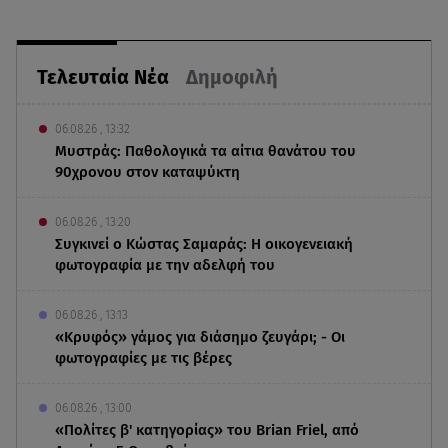
Τελευταία Νέα
Δημοφιλή
06.08.26 , 13:32
Μυστράς: Παθολογικά τα αίτια θανάτου του
90χρονου στον καταψύκτη
06.08.26 , 13:20
Συγκινεί ο Κώστας Σαμαράς: Η οικογενειακή
φωτογραφία με την αδελφή του
06.08.26 , 13:13
«Κρυφός» γάμος για διάσημο ζευγάρι; - Οι
φωτογραφίες με τις βέρες
06.08.26 , 13:00
«Πολίτες β' κατηγορίας» του Brian Friel, από