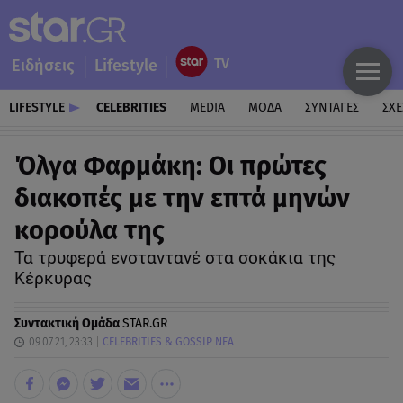
Ειδήσεις
Lifestyle
LIFESTYLE
CELEBRITIES
MEDIA
ΜΟΔΑ
ΣΥΝΤΑΓΕΣ
ΣΧΕ
Όλγα Φαρμάκη: Οι πρώτες
διακοπές με την επτά μηνών
κορούλα της
Τα τρυφερά ενσταντανέ στα σοκάκια της
Κέρκυρας
Συντακτική Ομάδα
STAR.GR
09.07.21, 23:33
CELEBRITIES & GOSSIP ΝΕΑ