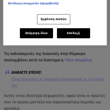
Κατάλογος συνεργατών (προμηθευτές)
Εμφάνιση σκοπών
Απόρριψη όλων
Αποδοχή
Η Όλγα Φαρμάκη ανεβάζει συνέχεια βιντεάκια από την όμορφη Κέρκυρα
Τις καλοκαιρινές της διακοπές στην Κέρκυρα
απολαμβάνει αυτό το διάστημα η
Όλγα Φαρμάκη
.
Όλγα Φαρμάκη: Η τρυφερή φωτογραφία με την κόρη
της
Αυτές είναι ιδιαίτερα ξεχωριστές, αφού είναι οι πρώτες
που το πρώην μοντέλο και παρουσιάστρια περνάει ως
μανούλα.