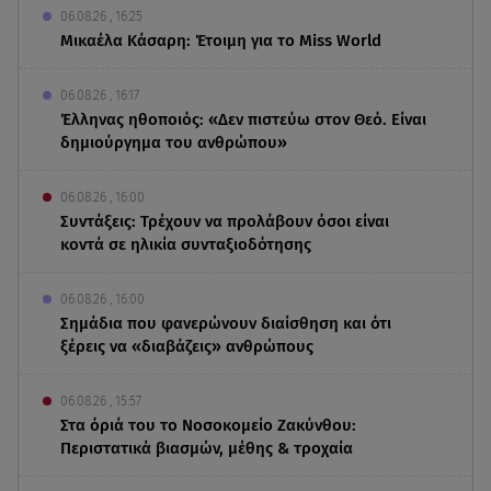
06.08.26 , 16:25
Μικαέλα Κάσαρη: Έτοιμη για το Miss World
06.08.26 , 16:17
Έλληνας ηθοποιός: «Δεν πιστεύω στον Θεό. Είναι
δημιούργημα του ανθρώπου»
06.08.26 , 16:00
Συντάξεις: Τρέχουν να προλάβουν όσοι είναι
κοντά σε ηλικία συνταξιοδότησης
06.08.26 , 16:00
Σημάδια που φανερώνουν διαίσθηση και ότι
ξέρεις να «διαβάζεις» ανθρώπους
06.08.26 , 15:57
Στα όριά του το Νοσοκομείο Ζακύνθου:
Περιστατικά βιασμών, μέθης & τροχαία