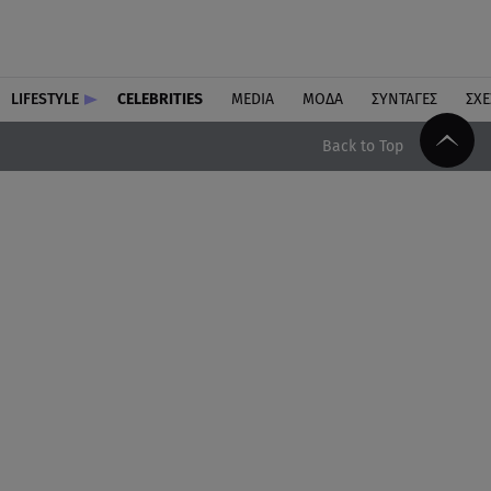
LIFESTYLE
CELEBRITIES
MEDIA
ΜΟΔΑ
ΣΥΝΤΑΓΕΣ
ΣΧΕ
Back to Top