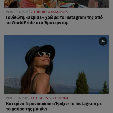
06.08.26, 15:37
CELEBRITIES & GOSSIP ΝΕΑ
Γουλιώτη: «Γέμισε» χρώμα το Instagram της από
το WorldPride στο Άμστερνταμ
06.08.26, 15:05
CELEBRITIES & GOSSIP ΝΕΑ
Κατερίνα Γερονικολού: «Έριξε» το Instagram με
το μαύρο της μπικίνι