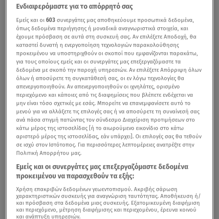
Ενδιαφερόμαστε για το απόρρητό σας
Εμείς και οι
603
συνεργάτες μας αποθηκεύουμε προσωπικά δεδομένα,
όπως δεδομένα περιήγησης ή μοναδικά αναγνωριστικά στοιχεία, και
έχουμε πρόσβαση σε αυτά στη συσκευή σας. Αν επιλέξετε Αποδοχή, θα
καταστεί δυνατή η ενεργοποίηση τεχνολογιών παρακολούθησης
προκειμένου να υποστηριχθούν οι σκοποί που εμφανίζονται παρακάτω,
για τους οποίους εμείς και οι συνεργάτες μας επεξεργαζόμαστε τα
δεδομένα με σκοπό την παροχή υπηρεσιών. Αν επιλέξετε Απόρριψη όλων
όλων ή αποσύρετε τη συγκατάθεσή σας, οι εν λόγω τεχνολογίες θα
απενεργοποιηθούν. Αν απενεργοποιηθούν οι ιχνηλάτες, ορισμένο
περιεχόμενο και κάποιες από τις διαφημίσεις που βλέπετε ενδέχεται να
μην είναι τόσο σχετικές με εσάς. Μπορείτε να επανεμφανίσετε αυτό το
μενού για να αλλάξετε τις επιλογές σας ή να αποσύρετε τη συναίνεσή σας
ανά πάσα στιγμή πατώντας τον σύνδεσμο Διαχείριση προτιμήσεων στο
κάτω μέρος της ιστοσελίδας [ή το αιωρούμενο εικονίδιο στο κάτω
αριστερό μέρος της ιστοσελίδας, εάν υπάρχει]. Οι επιλογές σας θα τεθούν
σε ισχύ στον Ιστότοπος. Για περισσότερες λεπτομέρειες ανατρέξτε στην
Πολιτική Απορρήτου μας.
Εμείς και οι συνεργάτες μας επεξεργαζόμαστε δεδομένα
προκειμένου να παρασχεθούν τα εξής:
Χρήση επακριβών δεδομένων γεωεντοπισμού. Ακριβής σάρωση
χαρακτηριστικών συσκευής για αναγνώριση ταυτότητας. Αποθήκευση ή/
και πρόσβαση στα δεδομένα μιας συσκευής. Εξατομικευμένη διαφήμιση
και περιεχόμενο, μέτρηση διαφήμισης και περιεχομένου, έρευνα κοινού
και ανάπτυξη υπηρεσιών.