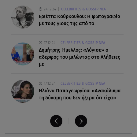
06.08.26 , 14:41
Κηδεία Λάκη Χαλκιά: Συντετριμμένη η σύζυγός
24.12.24
CELEBRITIES & GOSSIP ΝΕΑ
του στο τελευταίο «αντίο»
Εριέττα Κούρκουλου: Η φωτογραφία
με τους γιους της από το
06.08.26 , 14:34
«Πάμε για νέα θεραπεία»: Η νέα φωτογραφία του
17.12.24
CELEBRITIES & GOSSIP ΝΕΑ
Παράσχου από το νοσοκομείο
Δημήτρης Ήμελλος: «Λύγισε» ο
αδερφός του μιλώντας στο Αλήθειες
με
17.12.24
CELEBRITIES & GOSSIP ΝΕΑ
Ηλιάνα Παπαγεωργίου: «Ανακάλυψα
τη δύναμη που δεν ήξερα ότι είχα»