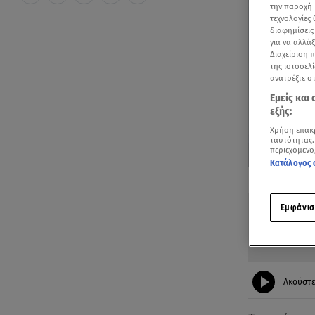
την παροχή 
τεχνολογίες
διαφημίσεις
για να αλλά
Διαχείριση 
της ιστοσελί
ανατρέξτε σ
Εμείς και
εξής:
Χρήση επακ
ταυτότητας.
περιεχόμενο
Κατάλογος 
Δείτε περισσ
Πρόσθηκη star
Εμφάνισ
Ακούστ