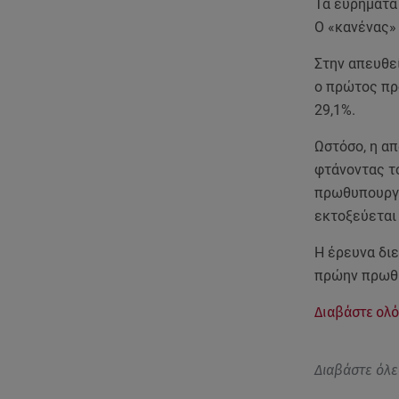
Τα ευρήματα
O «κανένας»
Στην απευθε
ο πρώτος πρ
29,1%.
Ωστόσο, η α
φτάνοντας το
πρωθυπουργό
εκτοξεύεται 
Η έρευνα διε
πρώην πρωθ
Διαβάστε ολό
Διαβάστε όλε