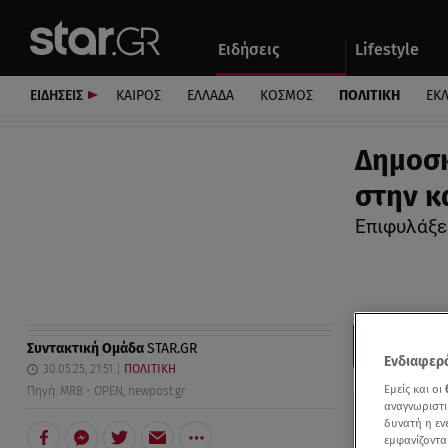
Αθλητικά
Quiz
Ειδήσεις
Lifestyle
Αυτοκίνητο
ΕΙΔΗΣΕΙΣ
ΚΑΙΡΟΣ
ΕΛΛΑΔΑ
ΚΟΣΜΟΣ
ΠΟΛΙΤΙΚΗ
ΕΚ
Δημοσκ
στην κ
Επιφυλάξε
Συντακτική Ομάδα
STAR.GR
Ενδιαφερό
30.05.25, 21:51
ΠΟΛΙΤΙΚΗ
Εμείς και οι
Πηγή: MRB - OPEN, newpost.gr
αναγνωριστι
δυνατή η ε
εμφανίζοντα