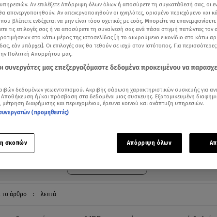
υπηρεσιών. Αν επιλέξετε Απόρριψη όλων όλων ή αποσύρετε τη συγκατάθεσή σας, οι ε
 θα απενεργοποιηθούν. Αν απενεργοποιηθούν οι ιχνηλάτες, ορισμένο περιεχόμενο και κά
 που βλέπετε ενδέχεται να μην είναι τόσο σχετικές με εσάς. Μπορείτε να επανεμφανίσετ
ξετε τις επιλογές σας ή να αποσύρετε τη συναίνεσή σας ανά πάσα στιγμή πατώντας τον
προτιμήσεων στο κάτω μέρος της ιστοσελίδας [ή το αιωρούμενο εικονίδιο στο κάτω α
δας, εάν υπάρχει]. Οι επιλογές σας θα τεθούν σε ισχύ στον Ιστότοπος. Για περισσότερε
την Πολιτική Απορρήτου μας.
 οι συνεργάτες μας επεξεργαζόμαστε δεδομένα προκειμένου να παρασχ
ριβών δεδομένων γεωεντοπισμού. Ακριβής σάρωση χαρακτηριστικών συσκευής για αν
 Αποθήκευση ή/και πρόσβαση στα δεδομένα μιας συσκευής. Εξατομικευμένη διαφήμι
, μέτρηση διαφήμισης και περιεχομένου, έρευνα κοινού και ανάπτυξη υπηρεσιών.
συνεργατών (προμηθευτές)
ότερα άρθρα μας στην αναζήτηση σας
.gr στις επιλογές σας
Δείτε περισσότερα άρθρα μας στα αποτελέσματα αναζήτησης
η σκοπών
Απόρριψη όλων
Απ
Add star.gr on Google
ε το άρθρο
--:--
λεπτά