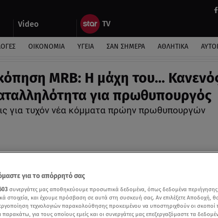
Video
ΛΟΓΕΣ
ΟΙΚΟΝΟΜΙΑ
ΥΓΕΙΑ
ΣΑΝ ΣΗΜΕΡΑ
ΑΘΛΗΤΙΚΑ
ΑΥΤΟ
όπηση MRB: Η μάχη του… Κανενό
αταλληλότητα για πρωθυπουργός
ις για τυχόν νέα κόμματα πρώην πρωθυπουργών
μαστε για το απόρρητό σας
603
συνεργάτες μας αποθηκεύουμε προσωπικά δεδομένα, όπως δεδομένα περιήγησης
κά στοιχεία, και έχουμε πρόσβαση σε αυτά στη συσκευή σας. Αν επιλέξετε Αποδοχή, θ
νεργοποίηση τεχνολογιών παρακολούθησης προκειμένου να υποστηριχθούν οι σκοποί
ι παρακάτω, για τους οποίους εμείς και οι συνεργάτες μας επεξεργαζόμαστε τα δεδομέ