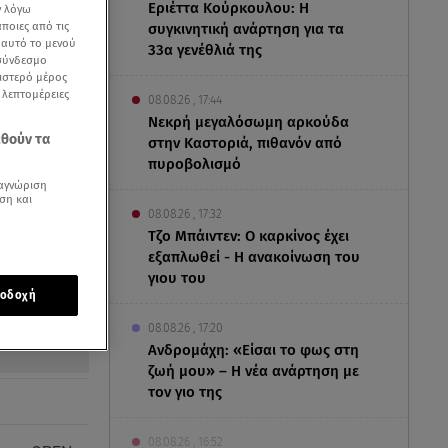
Εριέττα Κούρκουλου: Η
ν λόγω
ποιες από τις
συγκινητική ανάρτηση για τα
ε αυτό το μενού
33α γενέθλιά της
 σύνδεσμο
ριστερό μέρος
ς λεπτομέρειες
08.08.26 , 17:44
Νεκρή μεγαλόσωμη αρκούδα
εθούν τα
στην Καστοριά, πιθανόν από
πυροβολισμό
αγνώριση
ση και
08.08.26 , 17:32
Τζο Μπάιντεν: Ο καρκίνος έχει
εξαπλωθεί - Η ανακοίνωση του
γιου του
οδοχή
08.08.26 , 17:20
Ανδρομάχη: «Είσαι το φως στη
ζωή μου» – Η νέα ανάρτηση με
τον γιο της
08.08.26 , 16:52