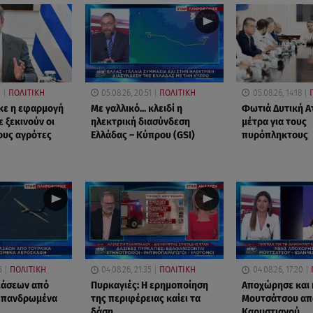
3
ΠΟΛΙΤΙΚΗ
05.08.26, 20:51
ΠΟΛΙΤΙΚΗ
05.08.26, 14:18
κε η εφαρμογή
Με γαλλικό... κλειδί η
Φωτιά Δυτική Ατ
 ξεκινούν οι
ηλεκτρική διασύνδεση
μέτρα για τους
ους αγρότες
Ελλάδας – Κύπρου (GSI)
πυρόπληκτους
5
ΠΟΛΙΤΙΚΗ
04.08.26, 21:35
ΠΟΛΙΤΙΚΗ
04.08.26, 17:20
ιάσεων από
Πυρκαγιές: Η ερημοποίηση
Αποχώρησε και 
 επανδρωμένα
της περιφέρειας καίει τα
Μουτσάτσου απ
δάση
Καρυστιανού