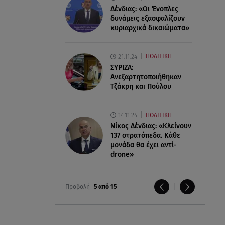
Δένδιας: «Οι Ένοπλες
δυνάμεις εξασφαλίζουν
κυριαρχικά δικαιώματα»
21.11.24
ΠΟΛΙΤΙΚΗ
ΣΥΡΙΖΑ:
Ανεξαρτητοποιήθηκαν
Τζάκρη και Πούλου
14.11.24
ΠΟΛΙΤΙΚΗ
Νίκος Δένδιας: «Κλείνουν
137 στρατόπεδα. Kάθε
μονάδα θα έχει αντί-
drone»
Προβολή
5 από 15