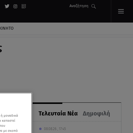
Αναζήτηση
ΚΙΝΗΤΟ
ς
Τελευταία Νέα
Δημοφιλή
 ή μοναδικά
α καταστεί
 που
08.08.26 , 17:45
να με σκοπό