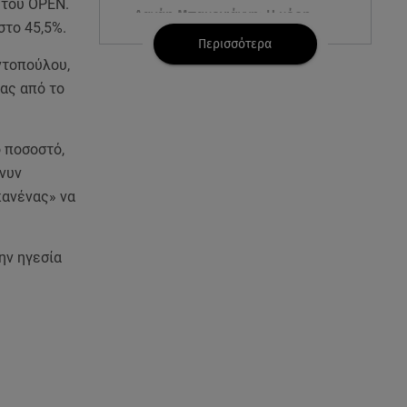
 του OPEN.
Δανάη Μπακογιάννη: Η κόρη
στο 45,5%.
του Κώστα Μπακογιάννη έκανε
Περισσότερα
πανελλήνιο ρεκόρ
ντοπούλου,
ας από το
08.08.26 , 16:45
Πένθος για τον Λιονέλ Μέσι -
Πέθανε ο πατέρας του Χόρχε
 ποσοστό,
στα 68 του χρόνια
 νυν
κανένας» να
08.08.26 , 16:07
Ευγενία Σαμαρά: Διακοπάρει με
τον Νίκο Μουτσινά - Πού
ην ηγεσία
βρίσκονται;
08.08.26 , 16:00
Back to black: η διαχρονική αξία
του μαύρου στην καλοκαιρινή
γκαρνταρόμπα