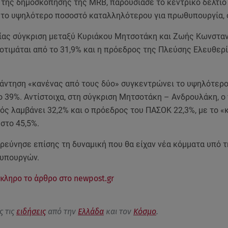
 της δημοσκόπησης της MRB, παρουσίασε το κεντρικό δελτίο
 το υψηλότερο ποσοστό καταλληλότερου για πρωθυπουργία, 
ίας σύγκριση μεταξύ Κυριάκου Μητσοτάκη και Ζωής Κωνστα
οτιμάται από το 31,9% και η πρόεδρος της Πλεύσης Ελευθερί
πάντηση «κανένας από τους δύο» συγκεντρώνει το υψηλότερο
 39%. Αντίστοιχα, στη σύγκριση Μητσοτάκη – Ανδρουλάκη, ο
ς λαμβάνει 32,2% και ο πρόεδρος του ΠΑΣΟΚ 22,3%, με το «
στο 45,5%.
ρεύνησε επίσης τη δυναμική που θα είχαν νέα κόμματα υπό τ
υπουργών.
κληρο το άρθρο στο newpost.gr
ς τις
ειδήσεις
από την
Ελλάδα
και τον
Κόσμο
.