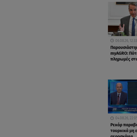
06.08.26, 12:3
Παρουσιάστη
myAGRO: Πότε
πληρωμές στ
04.08.26, 22:0
Ρεκόρ παραβ
τουρκικά μη
αεροσκάφη