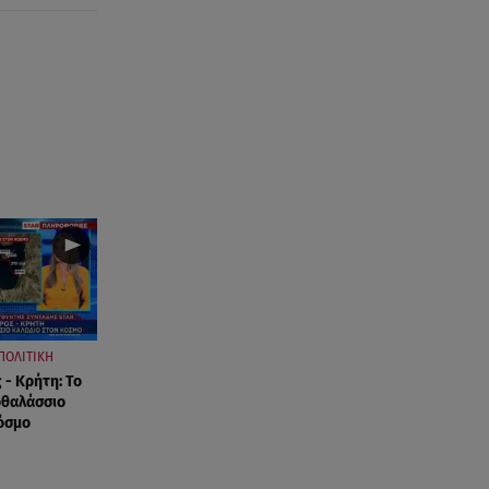
08.08.26 , 15:20
Δούκισσα Νομικού: Από τη
Μύκονο «πετάχτηκε» στη
Γαλλική Πολυνησία!
08.08.26 , 15:01
Λυκαβηττός: Σε 57χρονη
γυναίκα ανήκει η σορός που
βρέθηκε σε σπηλιά
08.08.26 , 14:50
Κατερίνα Καινούργιου: Η Πάρος
και το cool φορμάκι της
κορούλας της!
ΠΟΛΙΤΙΚΗ
08.08.26 , 14:25
 - Κρήτη: Το
Καιρός: Σε πορτοκαλί
οθαλάσσιο
συναγερμό η χώρα για φωτιές
όσμο
τα επόμενα 24ωρα