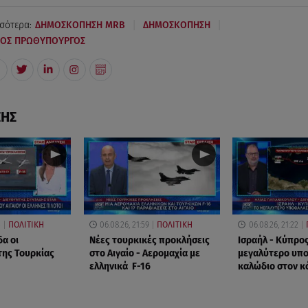
|
|
σότερα:
ΔΗΜΟΣΚΟΠΗΣΗ MRB
ΔΗΜΟΣΚΟΠΗΣΗ
ΡΟΣ ΠΡΩΘΥΠΟΥΡΓΟΣ
ΣΗΣ
3
ΠΟΛΙΤΙΚΗ
06.08.26, 21:59
ΠΟΛΙΤΙΚΗ
06.08.26, 21:22
δα οι
Νέες τουρκικές προκλήσεις
Ισραήλ - Κύπρος
της Τουρκίας
στο Αιγαίο - Αερομαχία με
μεγαλύτερο υπ
ελληνικά F-16
καλώδιο στον κ