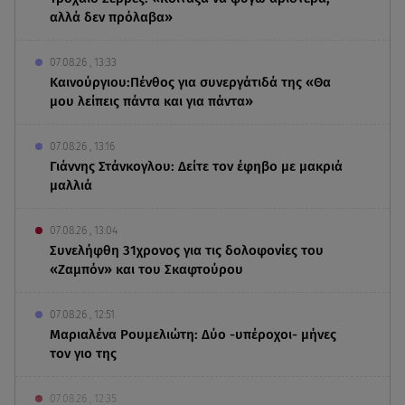
αλλά δεν πρόλαβα»
07.08.26 , 13:33
Καινούργιου:Πένθος για συνεργάτιδά της «Θα
μου λείπεις πάντα και για πάντα»
07.08.26 , 13:16
Γιάννης Στάνκογλου: Δείτε τον έφηβο με μακριά
μαλλιά
07.08.26 , 13:04
Συνελήφθη 31χρονος για τις δολοφονίες του
«Ζαμπόν» και του Σκαφτούρου
07.08.26 , 12:51
Μαριαλένα Ρουμελιώτη: Δύο -υπέροχοι- μήνες
τον γιο της
07.08.26 , 12:35