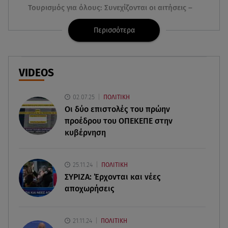
Τουρισμός για όλους: Συνεχίζονται οι αιτήσεις –
Ποιοι κάνουν σήμερα
Περισσότερα
07.08.26 , 12:07
Marfin: Προθεσμία για να απολογηθεί πήρε η
46χρονη
VIDEOS
07.08.26 , 12:00
02.07.25
ΠΟΛΙΤΙΚΗ
4 (πολύ σημαντικά) πράγματα που
Οι δύο επιστολές του πρώην
αποκαλύπτουν οι διακοπές για τη σχέση σου
προέδρου του ΟΠΕΚΕΠE στην
κυβέρνηση
07.08.26 , 11:45
Λένα Σαμαρά: Ράγισαν καρδιές στο ετήσιο
μνημόσυνο
25.11.24
ΠΟΛΙΤΙΚΗ
ΣΥΡΙΖΑ: Έρχονται και νέες
07.08.26 , 11:18
αποχωρήσεις
Leapmotor T03: Τώρα με 16.190 ευρώ
21.11.24
ΠΟΛΙΤΙΚΗ
07.08.26 , 11:17