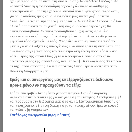
έχουμε πρόσβαση σε αυτά στη συσκευή σας. Αν επιλέξετε Αποδοχή, θα
καταστεί δυνατή η ενεργοποίηση τεχνολογιών παρακολούθησης
προκειμένου να υποστηριχθούν οι σκοποί που εμφανίζονται παρακάτω,
για τους οποίους εμείς και οι συνεργάτες μας επεξεργαζόμαστε τα
δεδομένα με σκοπό την παροχή υπηρεσιών. Αν επιλέξετε Απόρριψη όλων
όλων ή αποσύρετε τη συγκατάθεσή σας, οι εν λόγω τεχνολογίες θα
απενεργοποιηθούν. Αν απενεργοποιηθούν οι ιχνηλάτες, ορισμένο
περιεχόμενο και κάποιες από τις διαφημίσεις που βλέπετε ενδέχεται να
μην είναι τόσο σχετικές με εσάς. Μπορείτε να επανεμφανίσετε αυτό το
μενού για να αλλάξετε τις επιλογές σας ή να αποσύρετε τη συναίνεσή σας
ανά πάσα στιγμή πατώντας τον σύνδεσμο Διαχείριση προτιμήσεων στο
κάτω μέρος της ιστοσελίδας [ή το αιωρούμενο εικονίδιο στο κάτω
αριστερό μέρος της ιστοσελίδας, εάν υπάρχει]. Οι επιλογές σας θα τεθούν
σε ισχύ στον Ιστότοπος. Για περισσότερες λεπτομέρειες ανατρέξτε στην
Πολιτική Απορρήτου μας.
Εμείς και οι συνεργάτες μας επεξεργαζόμαστε δεδομένα
προκειμένου να παρασχεθούν τα εξής:
Χρήση επακριβών δεδομένων γεωεντοπισμού. Ακριβής σάρωση
χαρακτηριστικών συσκευής για αναγνώριση ταυτότητας. Αποθήκευση ή/
και πρόσβαση στα δεδομένα μιας συσκευής. Εξατομικευμένη διαφήμιση
και περιεχόμενο, μέτρηση διαφήμισης και περιεχομένου, έρευνα κοινού
και ανάπτυξη υπηρεσιών.
Κατάλογος συνεργατών (προμηθευτές)