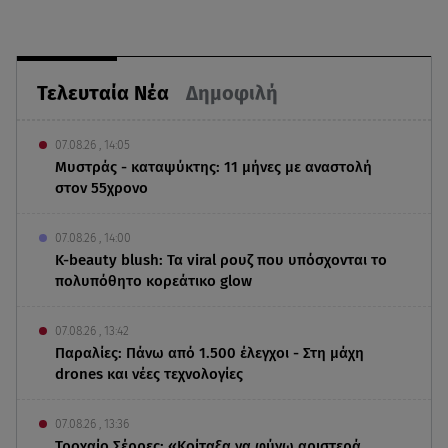
Τελευταία Νέα
Δημοφιλή
07.08.26 , 14:05
Μυστράς - καταψύκτης: 11 μήνες με αναστολή
στον 55χρονο
07.08.26 , 14:00
K-beauty blush: Τα viral ρουζ που υπόσχονται το
πολυπόθητο κορεάτικο glow
07.08.26 , 13:42
Παραλίες: Πάνω από 1.500 έλεγχοι - Στη μάχη
drones και νέες τεχνολογίες
07.08.26 , 13:36
Τροχαίο Σέρρες: «Κοίταξα να φύγω αριστερά,