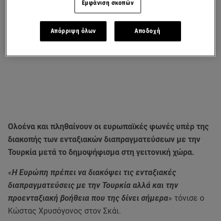
Εμφάνιση σκοπών
Απόρριψη όλων
Αποδοχή
Ολοένα και πληθαίνουν οι ευρωπαϊκές φωνές υπέρ της
διακοπής των ενταξιακών διαπραγματεύσεων με την
Τουρκία μετά το δημοψήφισμα στη γειτονική χώρα.
«
Η Ευρώπη πρέπει να διακόψει τις ενταξιακές
διαπραγματεύσεις με την Τουρκία αλλά και την
προενταξιακή βοήθεια που της δίνει σήμερα
» τόνισε ο
Κώστας Χρυσόγονος στον Σκάι.