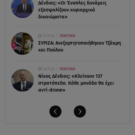
Δένδιας: «Οι Ένοπλες δυνάμεις
Παρουσιάστρια κοιμήθηκε on air και έγινε viral-
Δείτε το στιγμιότυπο
εξασφαλίζουν κυριαρχικά
δικαιώματα»
07.08.26 , 11:13
Stars System: Γιορτάζει 20 χρόνια και γίνεται
21.11.24
ΠΟΛΙΤΙΚΗ
καθημερινό στο Star
ΣΥΡΙΖΑ: Ανεξαρτητοποιήθηκαν Τζάκρη
και Πούλου
14.11.24
ΠΟΛΙΤΙΚΗ
Νίκος Δένδιας: «Κλείνουν 137
στρατόπεδα. Kάθε μονάδα θα έχει
αντί-drone»