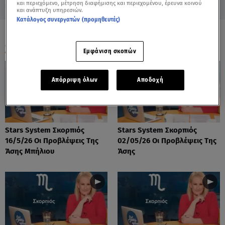
και περιεχόμενο, μέτρηση διαφήμισης και περιεχομένου, έρευνα κοινού
και ανάπτυξη υπηρεσιών.
Κατάλογος συνεργατών (προμηθευτές)
ΟΛΑ ΤΑ ΒΙΝΤΕΟ
Εμφάνιση σκοπών
Απόρριψη όλων
Αποδοχή
Stars System Σκορπιός
Stars System Σκορπιός
16/5/26 Οι Προβλέψεις Της
02/05/26 Οι Προβλέψεις Της
Άσης Μπήλιου
Άσης