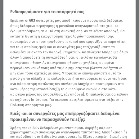
Ενδιαφερόμαστε για το απόρρητό σας
Stars System Σκορπιός 23/3/24: Οι
Εμείς και οι
603
συνεργάτες μας αποθηκεύουμε προσωπικά δεδομένα,
Προβλέψεις Της Α. Μπήλιου - Video
όπως δεδομένα περιήγησης ή μοναδικά αναγνωριστικά στοιχεία, και
έχουμε πρόσβαση σε αυτά στη συσκευή σας. Αν επιλέξετε Αποδοχή, θα
καταστεί δυνατή η ενεργοποίηση τεχνολογιών παρακολούθησης
προκειμένου να υποστηριχθούν οι σκοποί που εμφανίζονται παρακάτω,
για τους οποίους εμείς και οι συνεργάτες μας επεξεργαζόμαστε τα
δεδομένα με σκοπό την παροχή υπηρεσιών. Αν επιλέξετε Απόρριψη όλων
όλων ή αποσύρετε τη συγκατάθεσή σας, οι εν λόγω τεχνολογίες θα
απενεργοποιηθούν. Αν απενεργοποιηθούν οι ιχνηλάτες, ορισμένο
περιεχόμενο και κάποιες από τις διαφημίσεις που βλέπετε ενδέχεται να
μην είναι τόσο σχετικές με εσάς. Μπορείτε να επανεμφανίσετε αυτό το
TAGS:
ΣΚΟΡΠΙΟΣ
ΖΩΔΙΑ
ΖΩΔΙΑ ΑΣΗ ΜΠΗΛΙΟΥ
μενού για να αλλάξετε τις επιλογές σας ή να αποσύρετε τη συναίνεσή σας
ανά πάσα στιγμή πατώντας τον σύνδεσμο Διαχείριση προτιμήσεων στο
ΑΣΗ ΜΠΗΛΙΟΥ
ΑΣΤΡΟΛΟΓΙΚΕΣ ΠΡΟΒΛΕΨΕΙΣ
κάτω μέρος της ιστοσελίδας [ή το αιωρούμενο εικονίδιο στο κάτω
αριστερό μέρος της ιστοσελίδας, εάν υπάρχει]. Οι επιλογές σας θα τεθούν
STARS SYSTEM
STARS SYSTEM 23/3/24
σε ισχύ στον Ιστότοπος. Για περισσότερες λεπτομέρειες ανατρέξτε στην
Πολιτική Απορρήτου μας.
Εμείς και οι συνεργάτες μας επεξεργαζόμαστε δεδομένα
Σάββατο 8 Αυγούστου 2026
προκειμένου να παρασχεθούν τα εξής:
23.03.24, 15:00
ΖΩΔΙΑ
Χρήση επακριβών δεδομένων γεωεντοπισμού. Ακριβής σάρωση
χαρακτηριστικών συσκευής για αναγνώριση ταυτότητας. Αποθήκευση ή/
και πρόσβαση στα δεδομένα μιας συσκευής. Εξατομικευμένη διαφήμιση