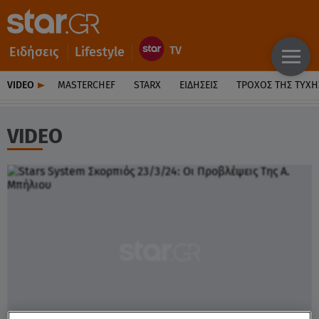
Ειδήσεις
Lifestyle
VIDEO
MASTERCHEF
STARX
ΕΙΔΉΣΕΙΣ
ΤΡΟΧΌΣ ΤΗΣ ΤΎΧΗ
VIDEO