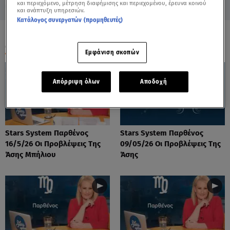
και περιεχόμενο, μέτρηση διαφήμισης και περιεχομένου, έρευνα κοινού
και ανάπτυξη υπηρεσιών.
Κατάλογος συνεργατών (προμηθευτές)
ΟΛΑ ΤΑ ΒΙΝΤΕΟ
Εμφάνιση σκοπών
Απόρριψη όλων
Αποδοχή
Stars System Παρθένος
Stars System Παρθένος
16/5/26 Οι Προβλέψεις Της
09/05/26 Οι Προβλέψεις Της
Άσης Μπήλιου
Άσης