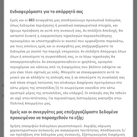
Ενδιαφερόμαστε για το απόρρητό σας
Stars System Παρθένος 6/4/2024 Οι
Εμείς και οι
603
συνεργάτες μας αποθηκεύουμε προσωπικά δεδομένα,
Προβλέψεις Της Άσης - Video
όπως δεδομένα περιήγησης ή μοναδικά αναγνωριστικά στοιχεία, και
έχουμε πρόσβαση σε αυτά στη συσκευή σας. Αν επιλέξετε Αποδοχή, θα
καταστεί δυνατή η ενεργοποίηση τεχνολογιών παρακολούθησης
προκειμένου να υποστηριχθούν οι σκοποί που εμφανίζονται παρακάτω,
για τους οποίους εμείς και οι συνεργάτες μας επεξεργαζόμαστε τα
δεδομένα με σκοπό την παροχή υπηρεσιών. Αν επιλέξετε Απόρριψη όλων
όλων ή αποσύρετε τη συγκατάθεσή σας, οι εν λόγω τεχνολογίες θα
απενεργοποιηθούν. Αν απενεργοποιηθούν οι ιχνηλάτες, ορισμένο
περιεχόμενο και κάποιες από τις διαφημίσεις που βλέπετε ενδέχεται να
μην είναι τόσο σχετικές με εσάς. Μπορείτε να επανεμφανίσετε αυτό το
TAGS:
STARS SYSTEM
STARS SYSTEM 6/4/2024
ΖΩΔΙΑ
μενού για να αλλάξετε τις επιλογές σας ή να αποσύρετε τη συναίνεσή σας
ανά πάσα στιγμή πατώντας τον σύνδεσμο Διαχείριση προτιμήσεων στο
ΠΑΡΘΕΝΟΣ
ΖΩΔΙΑ ΑΣΗ ΜΠΗΛΙΟΥ
ΑΣΗ ΜΠΗΛΙΟΥ
κάτω μέρος της ιστοσελίδας [ή το αιωρούμενο εικονίδιο στο κάτω
αριστερό μέρος της ιστοσελίδας, εάν υπάρχει]. Οι επιλογές σας θα τεθούν
ΑΣΤΡΟΛΟΓΙΚΕΣ ΠΡΟΒΛΕΨΕΙΣ
σε ισχύ στον Ιστότοπος. Για περισσότερες λεπτομέρειες ανατρέξτε στην
Πολιτική Απορρήτου μας.
Εμείς και οι συνεργάτες μας επεξεργαζόμαστε δεδομένα
Κυριακή 9 Αυγούστου 2026
προκειμένου να παρασχεθούν τα εξής:
06.04.24, 14:25
ΖΩΔΙΑ
Χρήση επακριβών δεδομένων γεωεντοπισμού. Ακριβής σάρωση
χαρακτηριστικών συσκευής για αναγνώριση ταυτότητας. Αποθήκευση ή/
και πρόσβαση στα δεδομένα μιας συσκευής. Εξατομικευμένη διαφήμιση