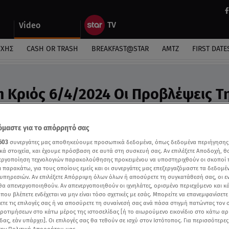
Video
ΎΧΗΣ
CASH OR TRASH
BREAKFAST@STAR
ΑΜΤΖ
FIRST DATE
m Κριός 6/4/2024 Οι Προβλέψεις Τ
o
ς Άσης Μπήλιου στην εκπομπή της
μαστε για το απόρρητό σας
603
συνεργάτες μας αποθηκεύουμε προσωπικά δεδομένα, όπως δεδομένα περιήγησης
κά στοιχεία, και έχουμε πρόσβαση σε αυτά στη συσκευή σας. Αν επιλέξετε Αποδοχή, θ
νεργοποίηση τεχνολογιών παρακολούθησης προκειμένου να υποστηριχθούν οι σκοποί
ι παρακάτω, για τους οποίους εμείς και οι συνεργάτες μας επεξεργαζόμαστε τα δεδομέ
υπηρεσιών. Αν επιλέξετε Απόρριψη όλων όλων ή αποσύρετε τη συγκατάθεσή σας, οι ε
 θα απενεργοποιηθούν. Αν απενεργοποιηθούν οι ιχνηλάτες, ορισμένο περιεχόμενο και κά
 που βλέπετε ενδέχεται να μην είναι τόσο σχετικές με εσάς. Μπορείτε να επανεμφανίσετ
ξετε τις επιλογές σας ή να αποσύρετε τη συναίνεσή σας ανά πάσα στιγμή πατώντας τον
προτιμήσεων στο κάτω μέρος της ιστοσελίδας [ή το αιωρούμενο εικονίδιο στο κάτω α
δας, εάν υπάρχει]. Οι επιλογές σας θα τεθούν σε ισχύ στον Ιστότοπος. Για περισσότερε