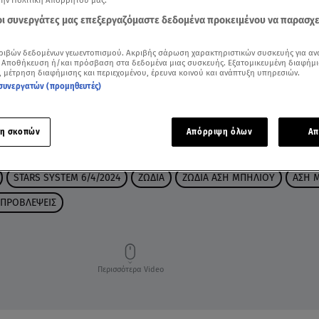
την Πολιτική Απορρήτου μας.
 οι συνεργάτες μας επεξεργαζόμαστε δεδομένα προκειμένου να παρασχ
ριβών δεδομένων γεωεντοπισμού. Ακριβής σάρωση χαρακτηριστικών συσκευής για αν
 Αποθήκευση ή/και πρόσβαση στα δεδομένα μιας συσκευής. Εξατομικευμένη διαφήμι
, μέτρηση διαφήμισης και περιεχομένου, έρευνα κοινού και ανάπτυξη υπηρεσιών.
συνεργατών (προμηθευτές)
η σκοπών
Απόρριψη όλων
Απ
STARS SYSTEM 6/4/2024
ΖΩΔΙΑ
ΖΩΔΙΑ ΑΣΗ ΜΠΗΛΙΟΥ
ΑΣΗ 
 ΠΡΟΒΛΕΨΕΙΣ
Περισσότερα Video