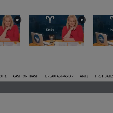
ΎΧΗΣ
CASH OR TRASH
BREAKFAST@STAR
ΑΜΤΖ
FIRST DATE