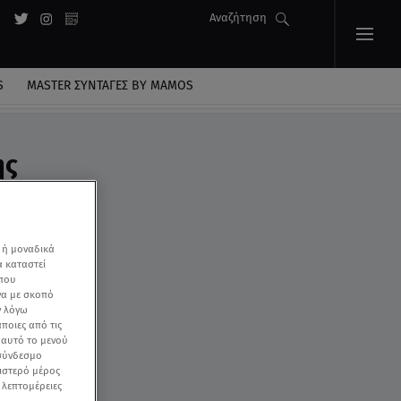
Αναζήτηση
S
MASTER ΣΥΝΤΑΓΈΣ BY MAMOS
ης
 ή μοναδικά
α καταστεί
 που
να με σκοπό
ν λόγω
ποιες από τις
ε αυτό το μενού
 σύνδεσμο
ριστερό μέρος
ς λεπτομέρειες