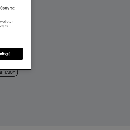
εθούν τα
αγνώριση
ση και
οδοχή
ΜΠΗΛΙΟΥ