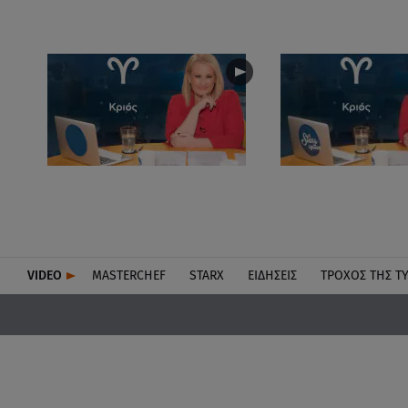
VIDEO
MASTERCHEF
STARX
ΕΙΔΉΣΕΙΣ
ΤΡΟΧΌΣ ΤΗΣ Τ