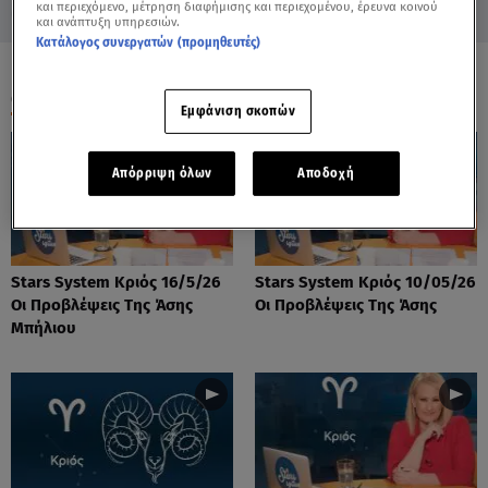
και περιεχόμενο, μέτρηση διαφήμισης και περιεχομένου, έρευνα κοινού
και ανάπτυξη υπηρεσιών.
Κατάλογος συνεργατών (προμηθευτές)
ΟΛΑ ΤΑ ΒΙΝΤΕΟ
Εμφάνιση σκοπών
Απόρριψη όλων
Αποδοχή
Stars System Κριός 16/5/26
Stars System Κριός 10/05/26
Οι Προβλέψεις Της Άσης
Οι Προβλέψεις Της Άσης
Μπήλιου