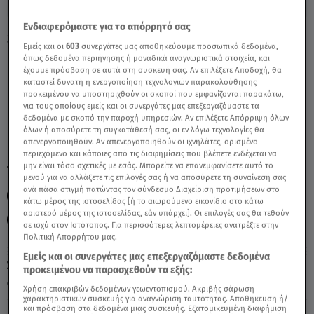
Ενδιαφερόμαστε για το απόρρητό σας
Stars System Κριός 27/01/24 Οι
Εμείς και οι
603
συνεργάτες μας αποθηκεύουμε προσωπικά δεδομένα,
Προβλέψεις Της Άσης - Video
όπως δεδομένα περιήγησης ή μοναδικά αναγνωριστικά στοιχεία, και
έχουμε πρόσβαση σε αυτά στη συσκευή σας. Αν επιλέξετε Αποδοχή, θα
καταστεί δυνατή η ενεργοποίηση τεχνολογιών παρακολούθησης
προκειμένου να υποστηριχθούν οι σκοποί που εμφανίζονται παρακάτω,
για τους οποίους εμείς και οι συνεργάτες μας επεξεργαζόμαστε τα
δεδομένα με σκοπό την παροχή υπηρεσιών. Αν επιλέξετε Απόρριψη όλων
όλων ή αποσύρετε τη συγκατάθεσή σας, οι εν λόγω τεχνολογίες θα
απενεργοποιηθούν. Αν απενεργοποιηθούν οι ιχνηλάτες, ορισμένο
περιεχόμενο και κάποιες από τις διαφημίσεις που βλέπετε ενδέχεται να
μην είναι τόσο σχετικές με εσάς. Μπορείτε να επανεμφανίσετε αυτό το
TAGS:
ΚΡΙΟΣ
ΖΩΔΙΑ
ΖΩΔΙΑ ΑΣΗ ΜΠΗΛΙΟΥ
μενού για να αλλάξετε τις επιλογές σας ή να αποσύρετε τη συναίνεσή σας
ανά πάσα στιγμή πατώντας τον σύνδεσμο Διαχείριση προτιμήσεων στο
ΑΣΤΡΟΛΟΓΙΚΕΣ ΠΡΟΒΛΕΨΕΙΣ
STARS SYSTEM 27/01/24
κάτω μέρος της ιστοσελίδας [ή το αιωρούμενο εικονίδιο στο κάτω
αριστερό μέρος της ιστοσελίδας, εάν υπάρχει]. Οι επιλογές σας θα τεθούν
STARS SYSTEM
ΑΣΗ ΜΠΗΛΙΟΥ
σε ισχύ στον Ιστότοπος. Για περισσότερες λεπτομέρειες ανατρέξτε στην
Πολιτική Απορρήτου μας.
Εμείς και οι συνεργάτες μας επεξεργαζόμαστε δεδομένα
Σάββατο 8 Αυγούστου 2026
προκειμένου να παρασχεθούν τα εξής:
27.01.24, 14:00
ΖΩΔΙΑ
Χρήση επακριβών δεδομένων γεωεντοπισμού. Ακριβής σάρωση
χαρακτηριστικών συσκευής για αναγνώριση ταυτότητας. Αποθήκευση ή/
και πρόσβαση στα δεδομένα μιας συσκευής. Εξατομικευμένη διαφήμιση