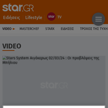
Ειδήσεις
Lifestyle
VIDEO
MASTERCHEF
STARX
ΕΙΔΉΣΕΙΣ
ΤΡΟΧΌΣ ΤΗΣ ΤΎΧΗ
VIDEO