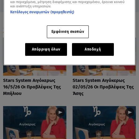
και περιεχόμενο, μέτρηση διαφήμισης και περιεχομένου, έρευνα κοινού
και ανάπτυξη υπηρεσιών.
Κατάλογος συνεργατών (προμηθευτές)
ΟΛΑ ΤΑ ΒΙΝΤΕΟ
Εμφάνιση σκοπών
Απόρριψη όλων
Αποδοχή
Stars System Αιγόκερως
Stars System Αιγόκερως
16/5/26 Οι Προβλέψεις Της
02/05/26 Οι Προβλέψεις Της
Μπήλιου
Άσης