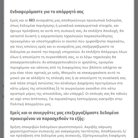
Ενδιαφερόμαστε για το απόρρητό σας
Stars System Αιγόκερως 02/03/24 : Οι
Εμείς και οι
603
συνεργάτες μας αποθηκεύουμε προσωπικά δεδομένα,
προβλέψεις της Μπήλιου - Video
όπως δεδομένα περιήγησης ή μοναδικά αναγνωριστικά στοιχεία, και
έχουμε πρόσβαση σε αυτά στη συσκευή σας. Αν επιλέξετε Αποδοχή, θα
καταστεί δυνατή η ενεργοποίηση τεχνολογιών παρακολούθησης
προκειμένου να υποστηριχθούν οι σκοποί που εμφανίζονται παρακάτω,
για τους οποίους εμείς και οι συνεργάτες μας επεξεργαζόμαστε τα
δεδομένα με σκοπό την παροχή υπηρεσιών. Αν επιλέξετε Απόρριψη όλων
όλων ή αποσύρετε τη συγκατάθεσή σας, οι εν λόγω τεχνολογίες θα
απενεργοποιηθούν. Αν απενεργοποιηθούν οι ιχνηλάτες, ορισμένο
περιεχόμενο και κάποιες από τις διαφημίσεις που βλέπετε ενδέχεται να
μην είναι τόσο σχετικές με εσάς. Μπορείτε να επανεμφανίσετε αυτό το
TAGS:
STARS SYSTEM
ΑΙΓΟΚΕΡΩΣ
ΑΣΗ ΜΠΗΛΙΟΥ
μενού για να αλλάξετε τις επιλογές σας ή να αποσύρετε τη συναίνεσή σας
ανά πάσα στιγμή πατώντας τον σύνδεσμο Διαχείριση προτιμήσεων στο
ΖΩΔΙΑ ΑΣΗ ΜΠΗΛΙΟΥ
ΑΣΤΡΟΛΟΓΙΚΕΣ ΠΡΟΒΛΕΨΕΙΣ
κάτω μέρος της ιστοσελίδας [ή το αιωρούμενο εικονίδιο στο κάτω
αριστερό μέρος της ιστοσελίδας, εάν υπάρχει]. Οι επιλογές σας θα τεθούν
STARS SYSTEM 2/3/24
σε ισχύ στον Ιστότοπος. Για περισσότερες λεπτομέρειες ανατρέξτε στην
Πολιτική Απορρήτου μας.
Εμείς και οι συνεργάτες μας επεξεργαζόμαστε δεδομένα
Παρασκευή 7 Αυγούστου 2026
προκειμένου να παρασχεθούν τα εξής:
02.03.24, 15:50
ΖΩΔΙΑ
Χρήση επακριβών δεδομένων γεωεντοπισμού. Ακριβής σάρωση
χαρακτηριστικών συσκευής για αναγνώριση ταυτότητας. Αποθήκευση ή/
και πρόσβαση στα δεδομένα μιας συσκευής. Εξατομικευμένη διαφήμιση