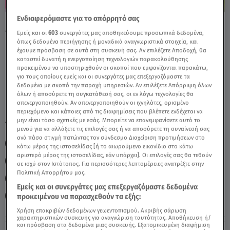
Ενδιαφερόμαστε για το απόρρητό σας
Με Τη Σελήνη Στον Τοξότη, Αποφεύγουμε
Εμείς και οι
603
συνεργάτες μας αποθηκεύουμε προσωπικά δεδομένα,
Πολύ Σοβαρές Αποφάσεις - Video
όπως δεδομένα περιήγησης ή μοναδικά αναγνωριστικά στοιχεία, και
έχουμε πρόσβαση σε αυτά στη συσκευή σας. Αν επιλέξετε Αποδοχή, θα
καταστεί δυνατή η ενεργοποίηση τεχνολογιών παρακολούθησης
προκειμένου να υποστηριχθούν οι σκοποί που εμφανίζονται παρακάτω,
για τους οποίους εμείς και οι συνεργάτες μας επεξεργαζόμαστε τα
δεδομένα με σκοπό την παροχή υπηρεσιών. Αν επιλέξετε Απόρριψη όλων
όλων ή αποσύρετε τη συγκατάθεσή σας, οι εν λόγω τεχνολογίες θα
απενεργοποιηθούν. Αν απενεργοποιηθούν οι ιχνηλάτες, ορισμένο
περιεχόμενο και κάποιες από τις διαφημίσεις που βλέπετε ενδέχεται να
μην είναι τόσο σχετικές με εσάς. Μπορείτε να επανεμφανίσετε αυτό το
TAGS:
ΖΩΔΙΑ
ΑΣΗ ΜΠΗΛΙΟΥ
μενού για να αλλάξετε τις επιλογές σας ή να αποσύρετε τη συναίνεσή σας
ανά πάσα στιγμή πατώντας τον σύνδεσμο Διαχείριση προτιμήσεων στο
ΠΡΟΒΛΕΨΕΙΣ ΑΣΗ ΜΠΗΛΙΟΥ
ΑΣΗ ΜΠΗΛΙΟΥ ΖΩΔΙΑ
κάτω μέρος της ιστοσελίδας [ή το αιωρούμενο εικονίδιο στο κάτω
αριστερό μέρος της ιστοσελίδας, εάν υπάρχει]. Οι επιλογές σας θα τεθούν
ΑΣΤΡΟΛΟΓΙΚΕΣ ΠΡΟΒΛΕΨΕΙΣ
σε ισχύ στον Ιστότοπος. Για περισσότερες λεπτομέρειες ανατρέξτε στην
Πολιτική Απορρήτου μας.
BREAKFAST@STAR ΑΣΗ ΜΠΗΛΙΟΥ
BREAKFAST@STAR ΖΩΔΙΑ
Εμείς και οι συνεργάτες μας επεξεργαζόμαστε δεδομένα
BREAKFAST@STAR ΠΡΟΒΛΕΨΕΙΣ
προκειμένου να παρασχεθούν τα εξής:
Χρήση επακριβών δεδομένων γεωεντοπισμού. Ακριβής σάρωση
χαρακτηριστικών συσκευής για αναγνώριση ταυτότητας. Αποθήκευση ή/
και πρόσβαση στα δεδομένα μιας συσκευής. Εξατομικευμένη διαφήμιση
Πέμπτη 6 Αυγούστου 2026