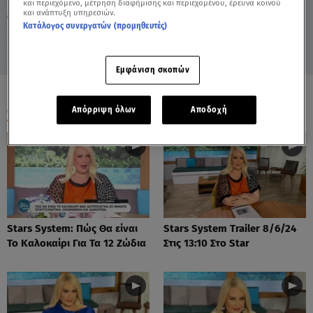
και περιεχόμενο, μέτρηση διαφήμισης και περιεχομένου, έρευνα κοινού
και ανάπτυξη υπηρεσιών.
05.05.26, 12:05
ΖΩΔΙΑ
Κατάλογος συνεργατών (προμηθευτές)
Εμφάνιση σκοπών
ΟΛΑ ΤΑ ΒΙΝΤΕΟ
Απόρριψη όλων
Αποδοχή
Stars System: Πώς Θα είναι
Stars System Trailer 8/6/24
Το Καλοκαίρι Για Τα 12 Ζώδια
Στις 13:10 Στο Star