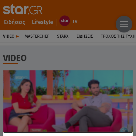
Ειδήσεις
Lifestyle
VIDEO
MASTERCHEF
STARX
ΕΙΔΉΣΕΙΣ
ΤΡΟΧΌΣ ΤΗΣ ΤΎΧΗ
VIDEO