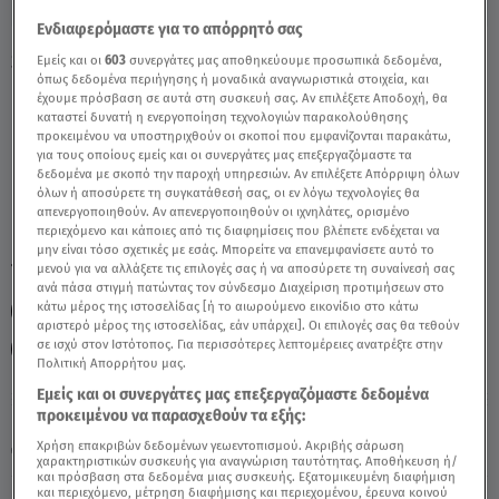
Ενδιαφερόμαστε για το απόρρητό σας
Stars System Τοξότης 21/3/26 Οι
Εμείς και οι
603
συνεργάτες μας αποθηκεύουμε προσωπικά δεδομένα,
όπως δεδομένα περιήγησης ή μοναδικά αναγνωριστικά στοιχεία, και
Προβλέψεις Της Άσης Μπήλιου - Video
έχουμε πρόσβαση σε αυτά στη συσκευή σας. Αν επιλέξετε Αποδοχή, θα
καταστεί δυνατή η ενεργοποίηση τεχνολογιών παρακολούθησης
προκειμένου να υποστηριχθούν οι σκοποί που εμφανίζονται παρακάτω,
για τους οποίους εμείς και οι συνεργάτες μας επεξεργαζόμαστε τα
δεδομένα με σκοπό την παροχή υπηρεσιών. Αν επιλέξετε Απόρριψη όλων
όλων ή αποσύρετε τη συγκατάθεσή σας, οι εν λόγω τεχνολογίες θα
απενεργοποιηθούν. Αν απενεργοποιηθούν οι ιχνηλάτες, ορισμένο
περιεχόμενο και κάποιες από τις διαφημίσεις που βλέπετε ενδέχεται να
μην είναι τόσο σχετικές με εσάς. Μπορείτε να επανεμφανίσετε αυτό το
TAGS:
μενού για να αλλάξετε τις επιλογές σας ή να αποσύρετε τη συναίνεσή σας
ΤΟΞΟΤΗΣ
ΖΩΔΙΑ
ΖΩΔΙΑ ΣΗΜΕΡΑ
ανά πάσα στιγμή πατώντας τον σύνδεσμο Διαχείριση προτιμήσεων στο
κάτω μέρος της ιστοσελίδας [ή το αιωρούμενο εικονίδιο στο κάτω
ΑΣΗ ΜΠΗΛΙΟΥ
ΑΣΤΡΟΛΟΓΙΚΕΣ ΠΡΟΒΛΕΨΕΙΣ
αριστερό μέρος της ιστοσελίδας, εάν υπάρχει]. Οι επιλογές σας θα τεθούν
σε ισχύ στον Ιστότοπος. Για περισσότερες λεπτομέρειες ανατρέξτε στην
ΗΜΕΡΗΣΙΕΣ ΠΡΟΒΛΕΨΕΙΣ
STARS SYSTEM
ΑΝΟΙΞΗ 2026
Πολιτική Απορρήτου μας.
Εμείς και οι συνεργάτες μας επεξεργαζόμαστε δεδομένα
προκειμένου να παρασχεθούν τα εξής:
Πέμπτη 6 Αυγούστου 2026
Χρήση επακριβών δεδομένων γεωεντοπισμού. Ακριβής σάρωση
21.03.26, 14:47
ΖΩΔΙΑ
χαρακτηριστικών συσκευής για αναγνώριση ταυτότητας. Αποθήκευση ή/
και πρόσβαση στα δεδομένα μιας συσκευής. Εξατομικευμένη διαφήμιση
και περιεχόμενο, μέτρηση διαφήμισης και περιεχομένου, έρευνα κοινού