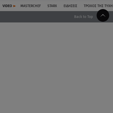
VIDEO
MASTERCHEF
STARX
ΕΙΔΉΣΕΙΣ
ΤΡΟΧΌΣ ΤΗΣ ΤΎΧΗ
Back to Top