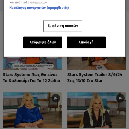
και ανάπτυξη υπηρεσιών.
Κατάλογος συνεργατών (προμηθευτές)
ΟΛΑ ΤΑ ΒΙΝΤΕΟ
Εμφάνιση σκοπών
Απόρριψη όλων
Αποδοχή
Stars System: Πώς Θα είναι
Stars System Trailer 8/6/24
Το Καλοκαίρι Για Τα 12 Ζώδια
Στις 13:10 Στο Star