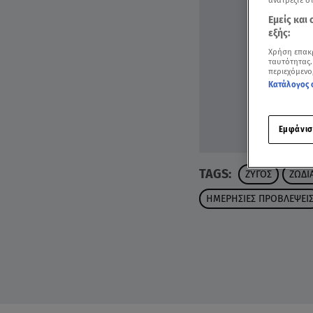
ανατρέξτε σ
Εμείς και
εξής:
Χρήση επακ
ταυτότητας.
περιεχόμενο
Κατάλογος 
Εμφάνισ
TAGS:
ΖΥΓΟΣ
ΖΩΔΙ
ΗΜΕΡΗΣΙΕΣ ΠΡΟΒΛΕΨΕΙ