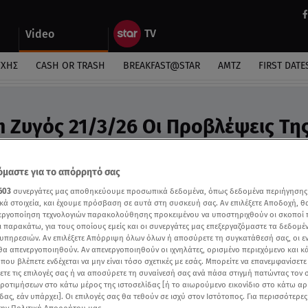
Video
ΎΧΗΣ
CASH OR TRASH
BREAKFAST@STAR
ΑΜΤΖ
FIRST DATE
m Ζυγός 21/3/26 Οι Προβλέψεις Τη
υ - Video
προβλέψεις της Άσης Μπήλιου στην εκπομπή της
μαστε για το απόρρητό σας
603
συνεργάτες μας αποθηκεύουμε προσωπικά δεδομένα, όπως δεδομένα περιήγησης
κά στοιχεία, και έχουμε πρόσβαση σε αυτά στη συσκευή σας. Αν επιλέξετε Αποδοχή, θ
νεργοποίηση τεχνολογιών παρακολούθησης προκειμένου να υποστηριχθούν οι σκοποί
ι παρακάτω, για τους οποίους εμείς και οι συνεργάτες μας επεξεργαζόμαστε τα δεδομέ
υπηρεσιών. Αν επιλέξετε Απόρριψη όλων όλων ή αποσύρετε τη συγκατάθεσή σας, οι ε
 θα απενεργοποιηθούν. Αν απενεργοποιηθούν οι ιχνηλάτες, ορισμένο περιεχόμενο και κά
 που βλέπετε ενδέχεται να μην είναι τόσο σχετικές με εσάς. Μπορείτε να επανεμφανίσετ
ξετε τις επιλογές σας ή να αποσύρετε τη συναίνεσή σας ανά πάσα στιγμή πατώντας τον
προτιμήσεων στο κάτω μέρος της ιστοσελίδας [ή το αιωρούμενο εικονίδιο στο κάτω α
δας, εάν υπάρχει]. Οι επιλογές σας θα τεθούν σε ισχύ στον Ιστότοπος. Για περισσότερε