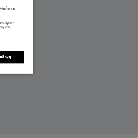
εθούν τα
αγνώριση
ση και
οδοχή