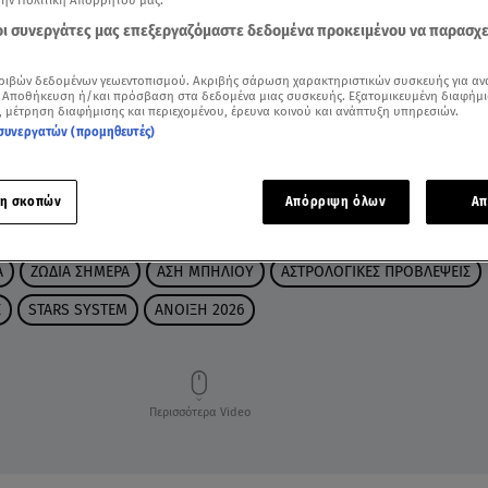
την Πολιτική Απορρήτου μας.
 οι συνεργάτες μας επεξεργαζόμαστε δεδομένα προκειμένου να παρασχ
ριβών δεδομένων γεωεντοπισμού. Ακριβής σάρωση χαρακτηριστικών συσκευής για αν
 Αποθήκευση ή/και πρόσβαση στα δεδομένα μιας συσκευής. Εξατομικευμένη διαφήμι
, μέτρηση διαφήμισης και περιεχομένου, έρευνα κοινού και ανάπτυξη υπηρεσιών.
συνεργατών (προμηθευτές)
η σκοπών
Απόρριψη όλων
Απ
Α
ΖΩΔΙΑ ΣΗΜΕΡΑ
ΑΣΗ ΜΠΗΛΙΟΥ
ΑΣΤΡΟΛΟΓΙΚΕΣ ΠΡΟΒΛΕΨΕΙΣ
Σ
STARS SYSTEM
ΑΝΟΙΞΗ 2026
Περισσότερα Video