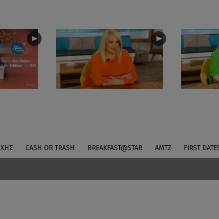
ΎΧΗΣ
CASH OR TRASH
BREAKFAST@STAR
ΑΜΤΖ
FIRST DATE