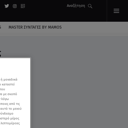
Αναζήτηση
S
MASTER ΣΥΝΤΑΓΈΣ BY MAMOS
ς
 ή μοναδικά
α καταστεί
 που
να με σκοπό
ν λόγω
ποιες από τις
ε αυτό το μενού
 σύνδεσμο
ριστερό μέρος
ς λεπτομέρειες