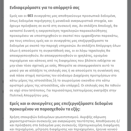
Ενδιαφερόμαστε για το απόρρητό σας
Stars System Ταύρος 31/1/26 Οι
Εμείς και οι
603
συνεργάτες μας αποθηκεύουμε προσωπικά δεδομένα,
όπως δεδομένα περιήγησης ή μοναδικά αναγνωριστικά στοιχεία, και
Προβλέψεις Της Άσης Μπήλιου - Video
έχουμε πρόσβαση σε αυτά στη συσκευή σας. Αν επιλέξετε Αποδοχή, θα
καταστεί δυνατή η ενεργοποίηση τεχνολογιών παρακολούθησης
προκειμένου να υποστηριχθούν οι σκοποί που εμφανίζονται παρακάτω,
για τους οποίους εμείς και οι συνεργάτες μας επεξεργαζόμαστε τα
δεδομένα με σκοπό την παροχή υπηρεσιών. Αν επιλέξετε Απόρριψη όλων
όλων ή αποσύρετε τη συγκατάθεσή σας, οι εν λόγω τεχνολογίες θα
απενεργοποιηθούν. Αν απενεργοποιηθούν οι ιχνηλάτες, ορισμένο
περιεχόμενο και κάποιες από τις διαφημίσεις που βλέπετε ενδέχεται να
μην είναι τόσο σχετικές με εσάς. Μπορείτε να επανεμφανίσετε αυτό το
TAGS:
μενού για να αλλάξετε τις επιλογές σας ή να αποσύρετε τη συναίνεσή σας
ΤΑΥΡΟΣ
ΖΩΔΙΑ
ΖΩΔΙΑ ΣΗΜΕΡΑ
ΑΣΗ ΜΠΗΛΙΟΥ
ανά πάσα στιγμή πατώντας τον σύνδεσμο Διαχείριση προτιμήσεων στο
κάτω μέρος της ιστοσελίδας [ή το αιωρούμενο εικονίδιο στο κάτω
ΑΣΤΡΟΛΟΓΙΚΕΣ ΠΡΟΒΛΕΨΕΙΣ
ΗΜΕΡΗΣΙΕΣ ΠΡΟΒΛΕΨΕΙΣ
αριστερό μέρος της ιστοσελίδας, εάν υπάρχει]. Οι επιλογές σας θα τεθούν
σε ισχύ στον Ιστότοπος. Για περισσότερες λεπτομέρειες ανατρέξτε στην
STARS SYSTEM
ΠΑΝΣΕΛΗΝΟΣ
Πολιτική Απορρήτου μας.
Εμείς και οι συνεργάτες μας επεξεργαζόμαστε δεδομένα
προκειμένου να παρασχεθούν τα εξής:
Παρασκευή 7 Αυγούστου 2026
Χρήση επακριβών δεδομένων γεωεντοπισμού. Ακριβής σάρωση
31.01.26, 13:15
ΖΩΔΙΑ
χαρακτηριστικών συσκευής για αναγνώριση ταυτότητας. Αποθήκευση ή/
και πρόσβαση στα δεδομένα μιας συσκευής. Εξατομικευμένη διαφήμιση
και περιεχόμενο, μέτρηση διαφήμισης και περιεχομένου, έρευνα κοινού