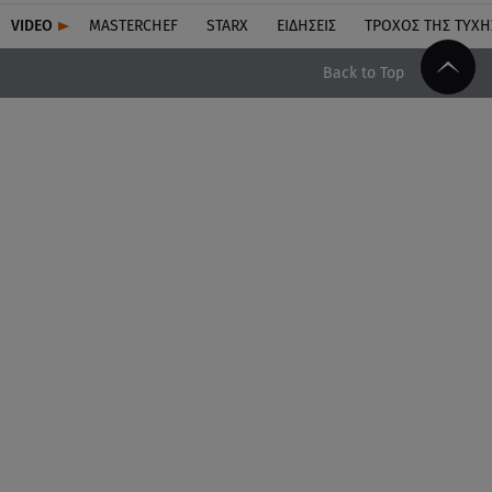
VIDEO
MASTERCHEF
STARX
ΕΙΔΉΣΕΙΣ
ΤΡΟΧΌΣ ΤΗΣ ΤΎΧΗ
Back to Top