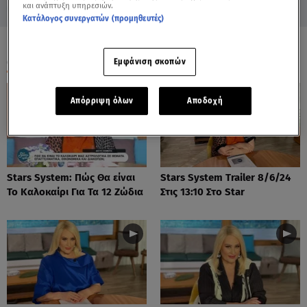
και ανάπτυξη υπηρεσιών.
Κατάλογος συνεργατών (προμηθευτές)
ΟΛΑ ΤΑ ΒΙΝΤΕΟ
Εμφάνιση σκοπών
Απόρριψη όλων
Αποδοχή
Stars System: Πώς Θα είναι
Stars System Trailer 8/6/24
Το Καλοκαίρι Για Τα 12 Ζώδια
Στις 13:10 Στο Star