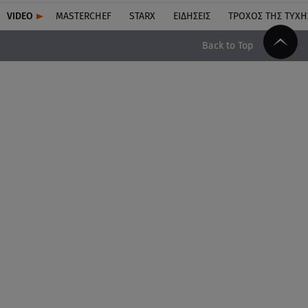
VIDEO
MASTERCHEF
STARX
ΕΙΔΉΣΕΙΣ
ΤΡΟΧΌΣ ΤΗΣ ΤΎΧΗ
Back to Top