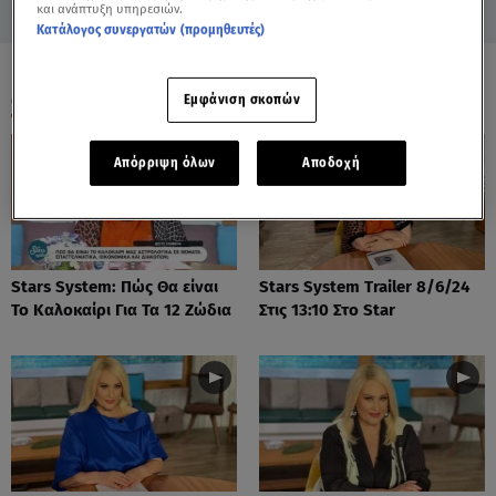
και ανάπτυξη υπηρεσιών.
Κατάλογος συνεργατών (προμηθευτές)
ΟΛΑ ΤΑ ΒΙΝΤΕΟ
Εμφάνιση σκοπών
Απόρριψη όλων
Αποδοχή
Stars System: Πώς Θα είναι
Stars System Trailer 8/6/24
Το Καλοκαίρι Για Τα 12 Ζώδια
Στις 13:10 Στο Star