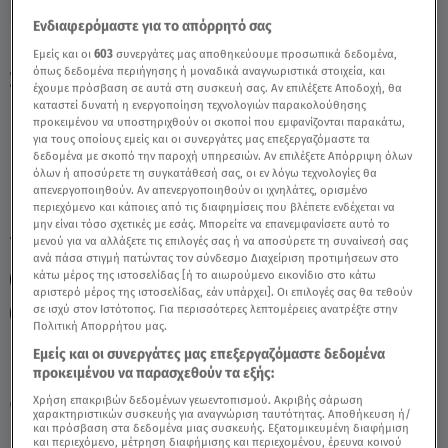
Ενδιαφερόμαστε για το απόρρητό σας
Ιχθύες 19-20/4/2025 - Οι Προβλέψεις Του
Εμείς και οι
603
συνεργάτες μας αποθηκεύουμε προσωπικά δεδομένα,
όπως δεδομένα περιήγησης ή μοναδικά αναγνωριστικά στοιχεία, και
Σαββατοκύριακου - Video
έχουμε πρόσβαση σε αυτά στη συσκευή σας. Αν επιλέξετε Αποδοχή, θα
καταστεί δυνατή η ενεργοποίηση τεχνολογιών παρακολούθησης
προκειμένου να υποστηριχθούν οι σκοποί που εμφανίζονται παρακάτω,
για τους οποίους εμείς και οι συνεργάτες μας επεξεργαζόμαστε τα
δεδομένα με σκοπό την παροχή υπηρεσιών. Αν επιλέξετε Απόρριψη όλων
όλων ή αποσύρετε τη συγκατάθεσή σας, οι εν λόγω τεχνολογίες θα
απενεργοποιηθούν. Αν απενεργοποιηθούν οι ιχνηλάτες, ορισμένο
περιεχόμενο και κάποιες από τις διαφημίσεις που βλέπετε ενδέχεται να
μην είναι τόσο σχετικές με εσάς. Μπορείτε να επανεμφανίσετε αυτό το
TAGS:
μενού για να αλλάξετε τις επιλογές σας ή να αποσύρετε τη συναίνεσή σας
ΙΧΘΥΣ
ΙΧΘΥΕΣ
ΖΩΔΙΑ
ΖΩΔΙΑ ΣΗΜΕΡΑ
ανά πάσα στιγμή πατώντας τον σύνδεσμο Διαχείριση προτιμήσεων στο
κάτω μέρος της ιστοσελίδας [ή το αιωρούμενο εικονίδιο στο κάτω
ΑΣΗ ΜΠΗΛΙΟΥ
ΖΩΔΙΑ ΑΣΗ ΜΠΗΛΙΟΥ
αριστερό μέρος της ιστοσελίδας, εάν υπάρχει]. Οι επιλογές σας θα τεθούν
σε ισχύ στον Ιστότοπος. Για περισσότερες λεπτομέρειες ανατρέξτε στην
ΑΣΤΡΟΛΟΓΙΚΕΣ ΠΡΟΒΛΕΨΕΙΣ
ΗΜΕΡΗΣΙΕΣ ΠΡΟΒΛΕΨΕΙΣ
Πολιτική Απορρήτου μας.
Εμείς και οι συνεργάτες μας επεξεργαζόμαστε δεδομένα
προκειμένου να παρασχεθούν τα εξής:
Κυριακή 9 Αυγούστου 2026
Χρήση επακριβών δεδομένων γεωεντοπισμού. Ακριβής σάρωση
20.04.25, 13:30
ΖΩΔΙΑ
χαρακτηριστικών συσκευής για αναγνώριση ταυτότητας. Αποθήκευση ή/
και πρόσβαση στα δεδομένα μιας συσκευής. Εξατομικευμένη διαφήμιση
και περιεχόμενο, μέτρηση διαφήμισης και περιεχομένου, έρευνα κοινού