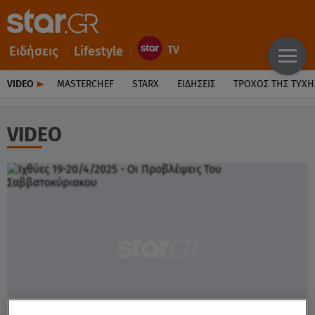
Ειδήσεις
Lifestyle
VIDEO
MASTERCHEF
STARX
ΕΙΔΉΣΕΙΣ
ΤΡΟΧΌΣ ΤΗΣ ΤΎΧΗ
VIDEO