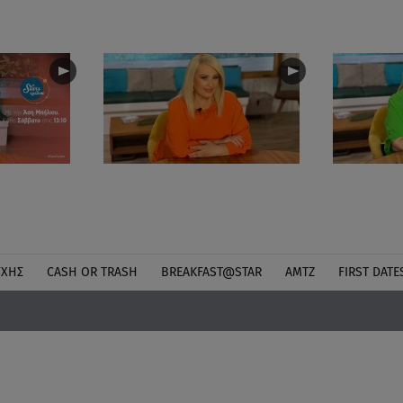
ΎΧΗΣ
CASH OR TRASH
BREAKFAST@STAR
ΑΜΤΖ
FIRST DATE