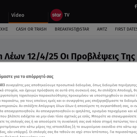
Video
ΎΧΗΣ
CASH OR TRASH
BREAKFAST@STAR
ΑΜΤΖ
FIRST DATE
m Λέων 12/4/25 Οι Προβλέψεις Της
υ - Video
προβλέψεις της Άσης Μπήλιου στην εκπομπή της
μαστε για το απόρρητό σας
603
συνεργάτες μας αποθηκεύουμε προσωπικά δεδομένα, όπως δεδομένα περιήγησης
κά στοιχεία, και έχουμε πρόσβαση σε αυτά στη συσκευή σας. Αν επιλέξετε Αποδοχή, θ
νεργοποίηση τεχνολογιών παρακολούθησης προκειμένου να υποστηριχθούν οι σκοποί
ι παρακάτω, για τους οποίους εμείς και οι συνεργάτες μας επεξεργαζόμαστε τα δεδομέ
υπηρεσιών. Αν επιλέξετε Απόρριψη όλων όλων ή αποσύρετε τη συγκατάθεσή σας, οι ε
 θα απενεργοποιηθούν. Αν απενεργοποιηθούν οι ιχνηλάτες, ορισμένο περιεχόμενο και κά
 που βλέπετε ενδέχεται να μην είναι τόσο σχετικές με εσάς. Μπορείτε να επανεμφανίσετ
ξετε τις επιλογές σας ή να αποσύρετε τη συναίνεσή σας ανά πάσα στιγμή πατώντας τον
προτιμήσεων στο κάτω μέρος της ιστοσελίδας [ή το αιωρούμενο εικονίδιο στο κάτω α
δας, εάν υπάρχει]. Οι επιλογές σας θα τεθούν σε ισχύ στον Ιστότοπος. Για περισσότερε