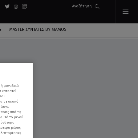
Αναζήτηση
S
MASTER ΣΥΝΤΑΓΈΣ BY MAMOS
 ή μοναδικά
α καταστεί
 που
να με σκοπό
ν λόγω
ποιες από τις
ε αυτό το μενού
 σύνδεσμο
ριστερό μέρος
ς λεπτομέρειες