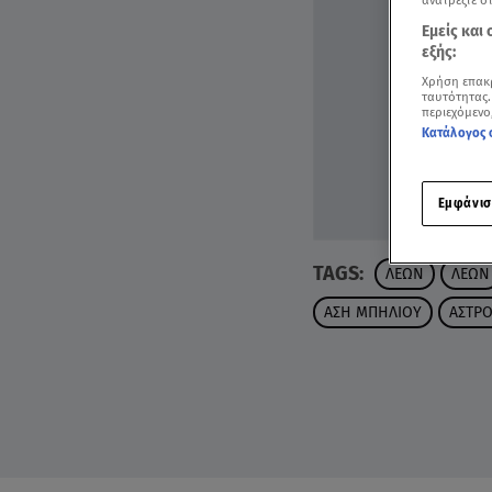
ανατρέξτε σ
Εμείς και
εξής:
Χρήση επακ
ταυτότητας.
περιεχόμενο
Κατάλογος 
Εμφάνισ
TAGS:
ΛΕΩΝ
ΛΕΩΝ
ΑΣΗ ΜΠΗΛΙΟΥ
ΑΣΤΡΟ