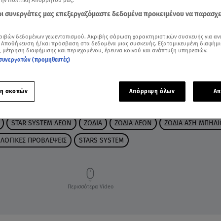
την Πολιτική Απορρήτου μας.
 οι συνεργάτες μας επεξεργαζόμαστε δεδομένα προκειμένου να παρασχ
ριβών δεδομένων γεωεντοπισμού. Ακριβής σάρωση χαρακτηριστικών συσκευής για αν
 Αποθήκευση ή/και πρόσβαση στα δεδομένα μιας συσκευής. Εξατομικευμένη διαφήμι
, μέτρηση διαφήμισης και περιεχομένου, έρευνα κοινού και ανάπτυξη υπηρεσιών.
συνεργατών (προμηθευτές)
η σκοπών
Απόρριψη όλων
Απ
STAR SYSTEM ΛΕΩΝ
ΖΩΔΙΑ
ΖΩΔΙΑ ΛΕΩΝ
ΖΩΔΙΑ ΑΣΗ ΜΠΗΛΙ
ΛΟΓΙΚΕΣ ΠΡΟΒΛΕΨΕΙΣ
STARS SYSTEM
Περισσότερα Video