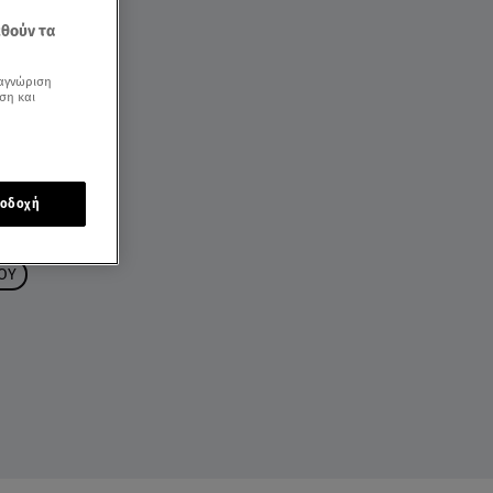
εθούν τα
αγνώριση
ση και
οδοχή
ΟΥ