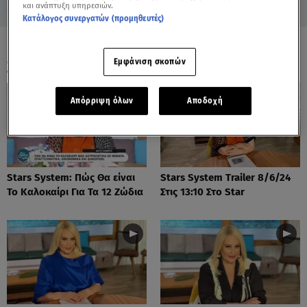
και ανάπτυξη υπηρεσιών.
Κατάλογος συνεργατών (προμηθευτές)
ΟΛΑ ΤΑ ΒΙΝΤΕΟ
Εμφάνιση σκοπών
Απόρριψη όλων
Αποδοχή
Stars System: Πώς Θα είναι
Stars System Trailer 8/6/24
Το Καλοκαίρι Για Τα 12 Ζώδια
Στις 13:10 Στο Star