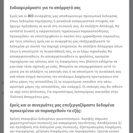
Ενδιαφερόμαστε για το απόρρητό σας
Stars System Τοξότης 25/01/25 Οι
Εμείς και οι
603
συνεργάτες μας αποθηκεύουμε προσωπικά δεδομένα,
όπως δεδομένα περιήγησης ή μοναδικά αναγνωριστικά στοιχεία, και
Προβλέψεις Της Α. Μπήλιου - Video
έχουμε πρόσβαση σε αυτά στη συσκευή σας. Αν επιλέξετε Αποδοχή, θα
καταστεί δυνατή η ενεργοποίηση τεχνολογιών παρακολούθησης
προκειμένου να υποστηριχθούν οι σκοποί που εμφανίζονται παρακάτω,
για τους οποίους εμείς και οι συνεργάτες μας επεξεργαζόμαστε τα
δεδομένα με σκοπό την παροχή υπηρεσιών. Αν επιλέξετε Απόρριψη όλων
όλων ή αποσύρετε τη συγκατάθεσή σας, οι εν λόγω τεχνολογίες θα
απενεργοποιηθούν. Αν απενεργοποιηθούν οι ιχνηλάτες, ορισμένο
περιεχόμενο και κάποιες από τις διαφημίσεις που βλέπετε ενδέχεται να
μην είναι τόσο σχετικές με εσάς. Μπορείτε να επανεμφανίσετε αυτό το
TAGS:
μενού για να αλλάξετε τις επιλογές σας ή να αποσύρετε τη συναίνεσή σας
STARS SYSTEM
STARS SYSTEM 25/1/25
ανά πάσα στιγμή πατώντας τον σύνδεσμο Διαχείριση προτιμήσεων στο
κάτω μέρος της ιστοσελίδας [ή το αιωρούμενο εικονίδιο στο κάτω
ΑΣΤΡΟΛΟΓΙΚΕΣ ΠΡΟΒΛΕΨΕΙΣ
ΖΩΔΙΑ
ΖΩΔΙΑ ΑΣΗ ΜΠΗΛΙΟΥ
αριστερό μέρος της ιστοσελίδας, εάν υπάρχει]. Οι επιλογές σας θα τεθούν
σε ισχύ στον Ιστότοπος. Για περισσότερες λεπτομέρειες ανατρέξτε στην
ΑΣΗ ΜΠΗΛΙΟΥ
ΤΟΞΟΤΗΣ
Πολιτική Απορρήτου μας.
Εμείς και οι συνεργάτες μας επεξεργαζόμαστε δεδομένα
προκειμένου να παρασχεθούν τα εξής:
Σάββατο 8 Αυγούστου 2026
Χρήση επακριβών δεδομένων γεωεντοπισμού. Ακριβής σάρωση
25.01.25, 16:24
ΖΩΔΙΑ
χαρακτηριστικών συσκευής για αναγνώριση ταυτότητας. Αποθήκευση ή/
και πρόσβαση στα δεδομένα μιας συσκευής. Εξατομικευμένη διαφήμιση
και περιεχόμενο, μέτρηση διαφήμισης και περιεχομένου, έρευνα κοινού