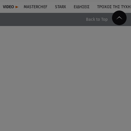
VIDEO
MASTERCHEF
STARX
ΕΙΔΉΣΕΙΣ
ΤΡΟΧΌΣ ΤΗΣ ΤΎΧΗ
Back to Top