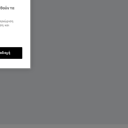
εθούν τα
αγνώριση
ση και
οδοχή