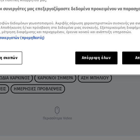
την Πολιτική Απορρήτου μας.
 οι συνεργάτες μας επεξεργαζόμαστε δεδομένα προκειμένου να παρασχ
ριβών δεδομένων γεωεντοπισμού. Ακριβής σάρωση χαρακτηριστικών συσκευής για αν
 Αποθήκευση ή/και πρόσβαση στα δεδομένα μιας συσκευής. Εξατομικευμένη διαφήμι
, μέτρηση διαφήμισης και περιεχομένου, έρευνα κοινού και ανάπτυξη υπηρεσιών.
συνεργατών (προμηθευτές)
η σκοπών
Απόρριψη όλων
Απ
ΩΔΙΑ ΚΑΡΚΙΝΟΣ
ΚΑΡΚΙΝΟΙ ΣΗΜΕΡΑ
ΑΣΗ ΜΠΗΛΙΟΥ
ΕΙΣ
ΗΜΕΡΗΣΙΕΣ ΠΡΟΒΛΕΨΕΙΣ
Περισσότερα Video