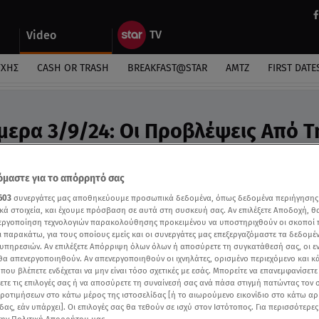
Video
ΎΧΗΣ
CASH OR TRASH
BREAKFAST@STAR
ΑΜΤΖ
FIRST DATE
μερα 3/9/24: Οι Προβλέψεις Από Τ
 - Video
προβλέψεις της Άσης Μπήλιου
μαστε για το απόρρητό σας
603
συνεργάτες μας αποθηκεύουμε προσωπικά δεδομένα, όπως δεδομένα περιήγησης
κά στοιχεία, και έχουμε πρόσβαση σε αυτά στη συσκευή σας. Αν επιλέξετε Αποδοχή, θ
νεργοποίηση τεχνολογιών παρακολούθησης προκειμένου να υποστηριχθούν οι σκοποί
ι παρακάτω, για τους οποίους εμείς και οι συνεργάτες μας επεξεργαζόμαστε τα δεδομέ
υπηρεσιών. Αν επιλέξετε Απόρριψη όλων όλων ή αποσύρετε τη συγκατάθεσή σας, οι ε
 θα απενεργοποιηθούν. Αν απενεργοποιηθούν οι ιχνηλάτες, ορισμένο περιεχόμενο και κά
 που βλέπετε ενδέχεται να μην είναι τόσο σχετικές με εσάς. Μπορείτε να επανεμφανίσετ
ξετε τις επιλογές σας ή να αποσύρετε τη συναίνεσή σας ανά πάσα στιγμή πατώντας τον
προτιμήσεων στο κάτω μέρος της ιστοσελίδας [ή το αιωρούμενο εικονίδιο στο κάτω α
δας, εάν υπάρχει]. Οι επιλογές σας θα τεθούν σε ισχύ στον Ιστότοπος. Για περισσότερε