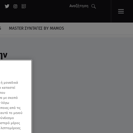
Αναζήτηση
S
MASTER ΣΥΝΤΑΓΈΣ BY MAMOS
ην
 ή μοναδικά
α καταστεί
 που
να με σκοπό
ν λόγω
ποιες από τις
ε αυτό το μενού
 σύνδεσμο
ριστερό μέρος
ς λεπτομέρειες