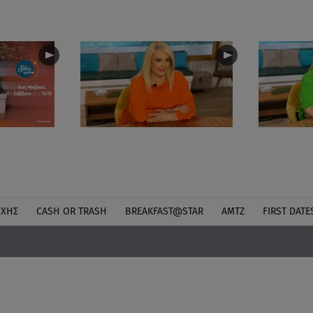
ΎΧΗΣ
CASH OR TRASH
BREAKFAST@STAR
ΑΜΤΖ
FIRST DATE