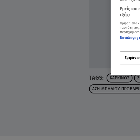
ανατρέξτε σ
Εμείς και
εξής:
Χρήση επακ
ταυτότητας.
περιεχόμενο
Κατάλογος 
Εμφάνισ
TAGS:
ΚΑΡΚΙΝΟΣ
Ζ
ΑΣΗ ΜΠΗΛΙΟΥ ΠΡΟΒΛΕΨ