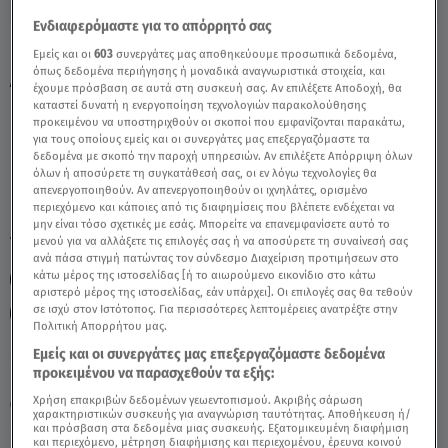
Ενδιαφερόμαστε για το απόρρητό σας
Καρκίνος Σήμερα 23/8/24: Οι Προβλέψεις
Εμείς και οι
603
συνεργάτες μας αποθηκεύουμε προσωπικά δεδομένα,
όπως δεδομένα περιήγησης ή μοναδικά αναγνωριστικά στοιχεία, και
Από Την Άση Μπήλιου - Video
έχουμε πρόσβαση σε αυτά στη συσκευή σας. Αν επιλέξετε Αποδοχή, θα
καταστεί δυνατή η ενεργοποίηση τεχνολογιών παρακολούθησης
προκειμένου να υποστηριχθούν οι σκοποί που εμφανίζονται παρακάτω,
για τους οποίους εμείς και οι συνεργάτες μας επεξεργαζόμαστε τα
δεδομένα με σκοπό την παροχή υπηρεσιών. Αν επιλέξετε Απόρριψη όλων
όλων ή αποσύρετε τη συγκατάθεσή σας, οι εν λόγω τεχνολογίες θα
απενεργοποιηθούν. Αν απενεργοποιηθούν οι ιχνηλάτες, ορισμένο
περιεχόμενο και κάποιες από τις διαφημίσεις που βλέπετε ενδέχεται να
μην είναι τόσο σχετικές με εσάς. Μπορείτε να επανεμφανίσετε αυτό το
TAGS:
μενού για να αλλάξετε τις επιλογές σας ή να αποσύρετε τη συναίνεσή σας
ΖΩΔΙΑ ΚΑΡΚΙΝΟΣ
ΚΑΡΚΙΝΟΣ
ΚΑΡΚΙΝΟΙ ΣΗΜΕΡΑ
ανά πάσα στιγμή πατώντας τον σύνδεσμο Διαχείριση προτιμήσεων στο
κάτω μέρος της ιστοσελίδας [ή το αιωρούμενο εικονίδιο στο κάτω
ΚΑΡΚΙΝΟΣ ΑΣΗ ΜΠΗΛΙΟΥ
ΑΣΗ ΜΠΙΛΙΟΥ
αριστερό μέρος της ιστοσελίδας, εάν υπάρχει]. Οι επιλογές σας θα τεθούν
σε ισχύ στον Ιστότοπος. Για περισσότερες λεπτομέρειες ανατρέξτε στην
ΗΜΕΡΗΣΙΕΣ ΠΡΟΒΛΕΨΕΙΣ
Πολιτική Απορρήτου μας.
Εμείς και οι συνεργάτες μας επεξεργαζόμαστε δεδομένα
προκειμένου να παρασχεθούν τα εξής:
Κυριακή 9 Αυγούστου 2026
Χρήση επακριβών δεδομένων γεωεντοπισμού. Ακριβής σάρωση
23.08.24, 11:07
ΖΩΔΙΑ
χαρακτηριστικών συσκευής για αναγνώριση ταυτότητας. Αποθήκευση ή/
και πρόσβαση στα δεδομένα μιας συσκευής. Εξατομικευμένη διαφήμιση
και περιεχόμενο, μέτρηση διαφήμισης και περιεχομένου, έρευνα κοινού