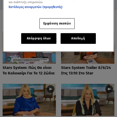
και ανάπτυξη υπηρεσιών.
Κατάλογος συνεργατών (προμηθευτές)
ΟΛΑ ΤΑ ΒΙΝΤΕΟ
Εμφάνιση σκοπών
Απόρριψη όλων
Αποδοχή
Stars System: Πώς Θα είναι
Stars System Trailer 8/6/24
Το Καλοκαίρι Για Τα 12 Ζώδια
Στις 13:10 Στο Star