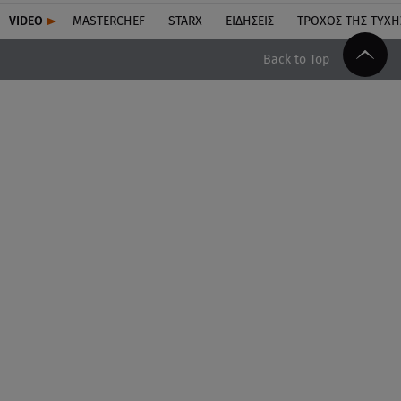
VIDEO
MASTERCHEF
STARX
ΕΙΔΉΣΕΙΣ
ΤΡΟΧΌΣ ΤΗΣ ΤΎΧΗ
Back to Top