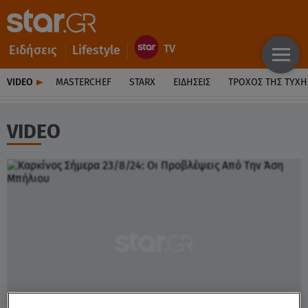
Ειδήσεις
Lifestyle
VIDEO
MASTERCHEF
STARX
ΕΙΔΉΣΕΙΣ
ΤΡΟΧΌΣ ΤΗΣ ΤΎΧΗ
VIDEO