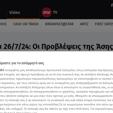
Video
ΎΧΗΣ
CASH OR TRASH
BREAKFAST@STAR
ΑΜΤΖ
FIRST DATE
α 26/7/24: Οι Προβλέψεις της Άσης
ideo
προβλέψεις της Άσης Μπήλιου
μαστε για το απόρρητό σας
603
συνεργάτες μας αποθηκεύουμε προσωπικά δεδομένα, όπως δεδομένα περιήγησης
κά στοιχεία, και έχουμε πρόσβαση σε αυτά στη συσκευή σας. Αν επιλέξετε Αποδοχή, θ
νεργοποίηση τεχνολογιών παρακολούθησης προκειμένου να υποστηριχθούν οι σκοποί
ι παρακάτω, για τους οποίους εμείς και οι συνεργάτες μας επεξεργαζόμαστε τα δεδομέ
υπηρεσιών. Αν επιλέξετε Απόρριψη όλων όλων ή αποσύρετε τη συγκατάθεσή σας, οι ε
 θα απενεργοποιηθούν. Αν απενεργοποιηθούν οι ιχνηλάτες, ορισμένο περιεχόμενο και κά
 που βλέπετε ενδέχεται να μην είναι τόσο σχετικές με εσάς. Μπορείτε να επανεμφανίσετ
ξετε τις επιλογές σας ή να αποσύρετε τη συναίνεσή σας ανά πάσα στιγμή πατώντας τον
προτιμήσεων στο κάτω μέρος της ιστοσελίδας [ή το αιωρούμενο εικονίδιο στο κάτω α
δας, εάν υπάρχει]. Οι επιλογές σας θα τεθούν σε ισχύ στον Ιστότοπος. Για περισσότερε