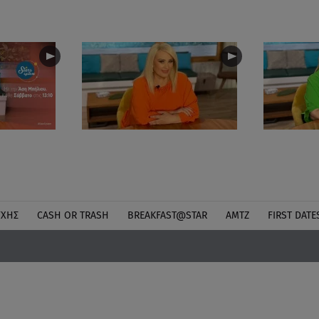
ΎΧΗΣ
CASH OR TRASH
BREAKFAST@STAR
ΑΜΤΖ
FIRST DATE