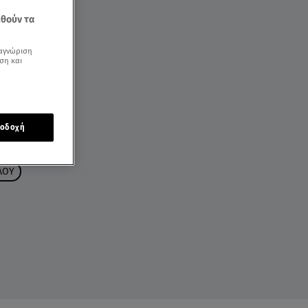
εθούν τα
αγνώριση
ση και
οδοχή
ΛΟΥ