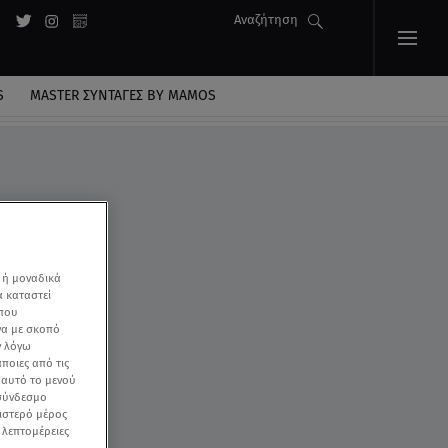
Αναζήτηση
S
MASTER ΣΥΝΤΑΓΈΣ BY MAMOS
 ή μοναδικά
α καταστεί
 που
να με σκοπό
ν λόγω
ποιες από τις
ε αυτό το μενού
 σύνδεσμο
ριστερό μέρος
ς λεπτομέρειες