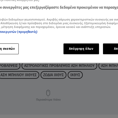
την Πολιτική Απορρήτου μας.
 οι συνεργάτες μας επεξεργαζόμαστε δεδομένα προκειμένου να παρασχ
ριβών δεδομένων γεωεντοπισμού. Ακριβής σάρωση χαρακτηριστικών συσκευής για αν
 Αποθήκευση ή/και πρόσβαση στα δεδομένα μιας συσκευής. Εξατομικευμένη διαφήμι
, μέτρηση διαφήμισης και περιεχομένου, έρευνα κοινού και ανάπτυξη υπηρεσιών.
συνεργατών (προμηθευτές)
η σκοπών
Απόρριψη όλων
Απ
ΡΟΒΛΕΨΕΙΣ
ΑΣΤΡΟΛΟΓΙΚΕΣ ΠΡΟΒΛΕΨΕΙΣ ΑΣΗ ΜΠΗΛΙΟΥ
ΑΣΗ ΜΠΗ
ΑΣΗ ΜΠΗΛΙΟΥ ΙΧΘΥΕΣ
ΖΩΔΙΑ ΙΧΘΥΣ
ΙΧΘΥΣ
Περισσότερα Video