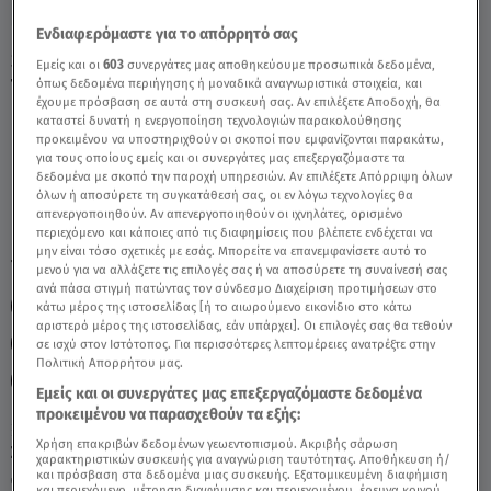
Ενδιαφερόμαστε για το απόρρητό σας
Stars System Λέων 25/5/24 Οι Προβλέψεις
Εμείς και οι
603
συνεργάτες μας αποθηκεύουμε προσωπικά δεδομένα,
Της Άσης Μπήλιου - Video
όπως δεδομένα περιήγησης ή μοναδικά αναγνωριστικά στοιχεία, και
έχουμε πρόσβαση σε αυτά στη συσκευή σας. Αν επιλέξετε Αποδοχή, θα
καταστεί δυνατή η ενεργοποίηση τεχνολογιών παρακολούθησης
προκειμένου να υποστηριχθούν οι σκοποί που εμφανίζονται παρακάτω,
για τους οποίους εμείς και οι συνεργάτες μας επεξεργαζόμαστε τα
δεδομένα με σκοπό την παροχή υπηρεσιών. Αν επιλέξετε Απόρριψη όλων
όλων ή αποσύρετε τη συγκατάθεσή σας, οι εν λόγω τεχνολογίες θα
απενεργοποιηθούν. Αν απενεργοποιηθούν οι ιχνηλάτες, ορισμένο
περιεχόμενο και κάποιες από τις διαφημίσεις που βλέπετε ενδέχεται να
μην είναι τόσο σχετικές με εσάς. Μπορείτε να επανεμφανίσετε αυτό το
TAGS:
ΛΕΩΝ
ΖΩΔΙΑ
ΖΩΔΙΑ ΣΗΜΕΡΑ
μενού για να αλλάξετε τις επιλογές σας ή να αποσύρετε τη συναίνεσή σας
ανά πάσα στιγμή πατώντας τον σύνδεσμο Διαχείριση προτιμήσεων στο
ΖΩΔΙΑ ΑΣΗ ΜΠΗΛΙΟΥ
ΑΣΗ ΜΠΗΛΙΟΥ
κάτω μέρος της ιστοσελίδας [ή το αιωρούμενο εικονίδιο στο κάτω
αριστερό μέρος της ιστοσελίδας, εάν υπάρχει]. Οι επιλογές σας θα τεθούν
ΑΣΤΡΟΛΟΓΙΚΕΣ ΠΡΟΒΛΕΨΕΙΣ
ΔΙΑΣ ΣΤΟΥΣ ΔΙΔΥΜΟΥΣ
σε ισχύ στον Ιστότοπος. Για περισσότερες λεπτομέρειες ανατρέξτε στην
Πολιτική Απορρήτου μας.
STARS SYSTEM
STARS SYSTEM 25/5/2024
Εμείς και οι συνεργάτες μας επεξεργαζόμαστε δεδομένα
προκειμένου να παρασχεθούν τα εξής:
Χρήση επακριβών δεδομένων γεωεντοπισμού. Ακριβής σάρωση
Σάββατο 8 Αυγούστου 2026
χαρακτηριστικών συσκευής για αναγνώριση ταυτότητας. Αποθήκευση ή/
και πρόσβαση στα δεδομένα μιας συσκευής. Εξατομικευμένη διαφήμιση
25.05.24, 13:39
ΖΩΔΙΑ
και περιεχόμενο, μέτρηση διαφήμισης και περιεχομένου, έρευνα κοινού