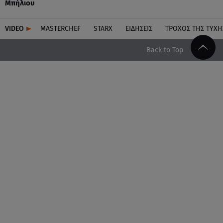
Μπήλιου
VIDEO
MASTERCHEF
STARX
ΕΙΔΉΣΕΙΣ
ΤΡΟΧΌΣ ΤΗΣ ΤΎΧΗ
Back to Top