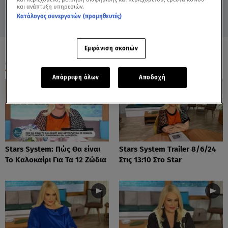
και ανάπτυξη υπηρεσιών.
Κατάλογος συνεργατών (προμηθευτές)
Εμφάνιση σκοπών
ΟΛΑ ΤΑ ΒΙΝΤΕΟ
Απόρριψη όλων
Αποδοχή
Stars System: Πώς Θα είναι
Stars System Trailer 8/6/24
Το Καλοκαίρι Για Τα 12 Ζώδια
Στις 13:10 Στο Star